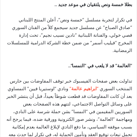
بطلا خمسة ونص يلتقيان في موعد جديد ..
في تكرار لتجربة مسلسل “خمسة ونص”، أعلن المنتج اللبناني
“صادق الصباح” عن مسلسل جديد سيجمع كلاً من الفنان السوري
قصي خولي، والفنانة اللبنانية “نادين نسيب نجيم”، تحت إدارة
المخرج “فيليب أسمر” من ضمن خطة الشركة الدرامية للمسلسلات
الرمضانية.
“العالمة” قد لا يلعب في “النمسا”..
تداولت بعض صفحات الفيسبوك خبر توقف المفاوضات بين حارس
المنتخب السوري
“ابراهيم عالمة”
ونادي “اوستيريا فيين” النمساوي
بعد أن كانت المفاوضات قد قطعت شوطاً بعيداً، قبل أن ينتشر الخبر
على وسائل التواصل الاجتماعي، لتتهم هذه الصفحات بعض
السوريين المقيمين في “النمسا” بشن حملة شرسة على النادي،
ومهاجمة “العالمة”، ونشر صور الكترونية وورقية ضده، فيما يرجح أنه
بسبب موقفه السياسي، ما دفع النادي لإبلاغ العالمة بعدم إمكانية
تحمل تبعات توقيع العقد وتأمين الحماية له، في تكرار لما حدث معه