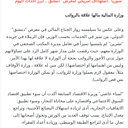
“سوريا”..استهداف أمريكي لمعرض “دمشق”.. أبرز أحداث اليوم
وزارة المالية مالها علاقة بالرواتب
وعلى عكس ما سيلمسه زوار الجناح المالي في معرض “دمشق”
الدولي، من تميز في الخدمات بحسب الوزير، فإن الزملاء في جريدة
“تشرين” لم يلمسوا تميزاً في تعامل مديرة المكتب الصحفي في
الوزارة معهم، حيث رفضت على مدار شهر كامل الرد على تساؤلاتهم
حول تدني الأجور والرواتب بحجة أن الوزارة لا علاقة لها بهذا الأمر،
وليس من اهتمامها او اختصاصها.( لكن مين له علاقة ، وزارة الأوقاف
مثلاً، معقول لازم يعملوا وزارة للرواتب، أو يمكن الوزارة اختصاصها
بس قص الرواتب).
“لمياء عاصي” وزيرة الاقتصاد السابقة أكدت أن سوء تطبيق اقتصاد
السوق الاجتماعي واقتصاره على محاباة التجار، وسوء تطبيق
الاتفاقيات التجارية، أدى لزيادة استهلاك البضائع الأجنبية، وتراجع
معدل الإنتاج، بسب توقف العديد من الورش وتحول أصحابها إلى
تجار، ما أدى لتراجع الطبقة الوسطى، وزيادة أعداد الفقراء.