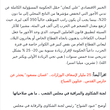
الخبير الاقتصادي “علي كنعان” حمّل الحكومة المسؤولية الكاملة عن
تدني الأجور التي انخفض مؤشرها من الناتج المحلي إلى ما دون
20%، بينما يجب أن يكون راتب الموظف حالياً 350 ألف ليرة، حيث
ارتفع معدل التضخم في الحرب إلى ألف في المئة، مشيرا للآثار
السيئة لتطبيق قانون العاملين الموحد، الذي وحد الأجور ما جعل
أصحاب الكفاءات يذهبون باتجاه القطاع الخاص أو يغادرون البلاد،
ليعاني القطاع العام من نقص كبير في الكوادر خاصة في فترة
الحرب، داعياً الحكومة لإقرار زيادة سنوية بين 20- 25 % بشكل
تدريجي مدة خمس سنوات ( هيي تجي الزيادة الأولى ويكتر خير
الله). ( تشرين، ميليا اسبر).
اقرأ أيضاً:
25 مليار لإسعاف الوزارات.. “غسان مسعود” يعتذر عن
حارس القدس.. عناوين الصباح
لجنة الشكاوى والمراقبة في مجلس الشعب .. ما هي صلاحياتها
أوضح “عبود الشواخ” رئيس لجنة الشكاوى والرقابة في مجلس