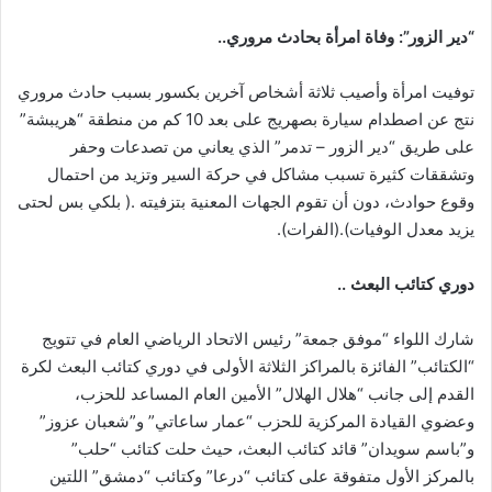
“دير الزور”: وفاة امرأة بحادث مروري..
توفيت امرأة وأصيب ثلاثة أشخاص آخرين بكسور بسبب حادث مروري
نتج عن اصطدام سيارة بصهريج على بعد 10 كم من منطقة “هريبشة”
على طريق “دير الزور – تدمر” الذي يعاني من تصدعات وحفر
وتشققات كثيرة تسبب مشاكل في حركة السير وتزيد من احتمال
وقوع حوادث، دون أن تقوم الجهات المعنية بتزفيته .( بلكي بس لحتى
يزيد معدل الوفيات).(الفرات).
دوري كتائب البعث ..
شارك اللواء “موفق جمعة” رئيس الاتحاد الرياضي العام في تتويج
“الكتائب” الفائزة بالمراكز الثلاثة الأولى في دوري كتائب البعث لكرة
القدم إلى جانب “هلال الهلال” الأمين العام المساعد للحزب،
وعضوي القيادة المركزية للحزب “عمار ساعاتي” و”شعبان عزوز”
و”باسم سويدان” قائد كتائب البعث، حيث حلت كتائب “حلب”
بالمركز الأول متفوقة على كتائب “درعا” وكتائب “دمشق” اللتين