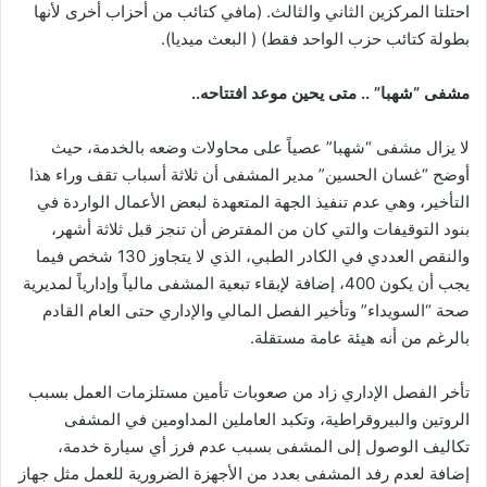
احتلتا المركزين الثاني والثالث. (مافي كتائب من أحزاب أخرى لأنها
بطولة كتائب حزب الواحد فقط) ( البعث ميديا).
مشفى “شهبا” .. متى يحين موعد افتتاحه..
لا يزال مشفى “شهبا” عصياً على محاولات وضعه بالخدمة، حيث
أوضح “غسان الحسين” مدير المشفى أن ثلاثة أسباب تقف وراء هذا
التأخير، وهي عدم تنفيذ الجهة المتعهدة لبعض الأعمال الواردة في
بنود التوقيفات والتي كان من المفترض أن تنجز قبل ثلاثة أشهر،
والنقص العددي في الكادر الطبي، الذي لا يتجاوز 130 شخص فيما
يجب أن يكون 400، إضافة لإبقاء تبعية المشفى مالياً وإدارياً لمديرية
صحة “السويداء” وتأخير الفصل المالي والإداري حتى العام القادم
بالرغم من أنه هيئة عامة مستقلة.
تأخر الفصل الإداري زاد من صعوبات تأمين مستلزمات العمل بسبب
الروتين والبيروقراطية، وتكبد العاملين المداومين في المشفى
تكاليف الوصول إلى المشفى بسبب عدم فرز أي سيارة خدمة،
إضافة لعدم رفد المشفى بعدد من الأجهزة الضرورية للعمل مثل جهاز