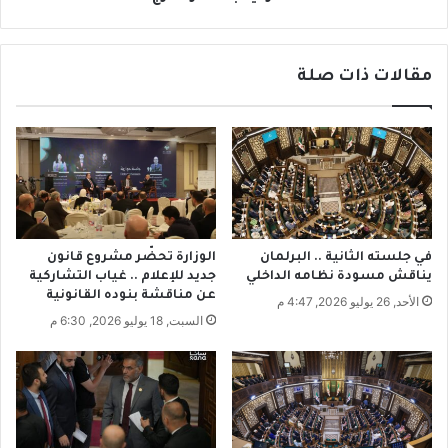
و
س
ل
ا
م
ح
ت
مقالات ذات صلة
ة
ت
ل
ل
ل
ط
م
خ
ه
أ
ر
ي
ج
د
ا
ي
ن
في جلسته الثانية .. البرلمان
الوزارة تحضّر مشروع قانون
ه
ا
يناقش مسودة نظامه الداخلي
جديد للإعلام .. غياب التشاركية
م
ت
عن مناقشة بنوده القانونية
الأحد, 26 يوليو 2026, 4:47 م
ب
ا
السبت, 18 يوليو 2026, 6:30 م
ا
ل
ل
و
د
ط
م
ن
ا
ي
ء
ة