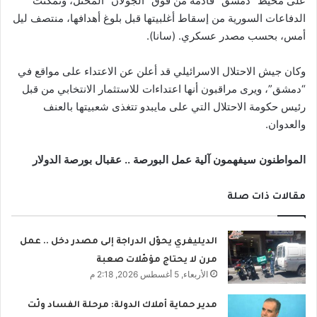
على محيط “دمشق” قادمة من فوق “الجولان” المحتل، وتمكنت
الدفاعات السورية من إسقاط أغلبيتها قبل بلوغ أهدافها، منتصف ليل
أمس، بحسب مصدر عسكري. (سانا).
وكان جيش الاحتلال الاسرائيلي قد أعلن عن الاعتداء على مواقع في
“دمشق”، ويرى مراقبون أنها اعتداءات للاستثمار الانتخابي من قبل
رئيس حكومة الاحتلال التي على مايبدو تتغذى شعبيتها بالعنف
والعدوان.
المواطنون سيفهمون آلية عمل البورصة .. عقبال بورصة الدولار
مقالات ذات صلة
الديليفري يحوّل الدراجة إلى مصدر دخل .. عمل
مرن لا يحتاج مؤهّلات صعبة
الأربعاء, 5 أغسطس 2026, 2:18 م
مدير حماية أملاك الدولة: مرحلة الفساد ولّت