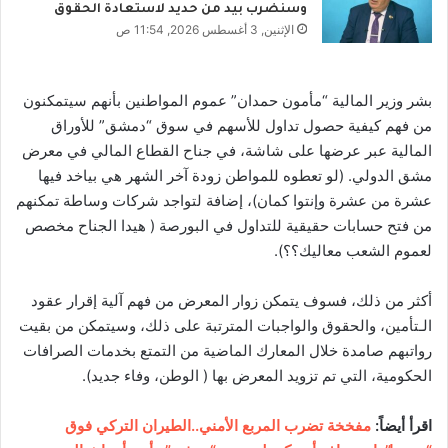
وسنضرب بيد من حديد لاستعادة الحقوق
الإثنين, 3 أغسطس 2026, 11:54 ص
بشر وزير المالية “مأمون حمدان” عموم المواطنين بأنهم سيتمكنون
من فهم كيفية حصول تداول للأسهم في سوق “دمشق” للأوراق
المالية عبر عرضها على شاشة، في جناح القطاع المالي في معرض
مشق الدولي. (لو تعطوه للمواطن زودة آخر الشهر هي بياخد فيها
عشرة من عشرة وإنتوا كمان)، إضافة لتواجد شركات وساطة تمكنهم
من فتح حسابات حقيقية للتداول في البورصة ( هيدا الجناح مخصص
لعموم الشعب معاليك؟؟).
أكثر من ذلك، فسوف يتمكن زوار المعرض من فهم آلية إقرار عقود
الـتأمين، والحقوق والواجبات المترتبة على ذلك، وسيتمكن من بقيت
رواتبهم صامدة خلال المعارك الماضية من التمتع بخدمات الصرافات
الحكومية، التي تم تزويد المعرض بها ( الوطن، وفاء جديد).
اقرأ أيضاً:
مفخخة تضرب المربع الأمني..الطيران التركي فوق