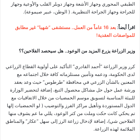
الطبقي المحوري وجهاز الأشعة وجهاز دوبلر القلب والأوعية وجهاز
للجراحة وجهاز الجراحة التنظيرية. ( الوطن، عبير صيموعة).
اقرأ أيضاً:
بعد 16 عاماً من العمل.. مستشفى “شهبا” غير مطابق
للمواصفات العقدية!
وزير الزراعة يزرع المزيد من الوعود.. هل سيحصد الفلاحين؟؟
كرر وزير الزراعة “أحمد القادري” التأكيد على أولوية القطاع الزراعي
لدى الحكومة، ودعمه وتأمين مستلزماته كافة خلال اجتماعه مع
المعنين بالشأن الزرعي في محافظة “طرطوس” حيث وعد بعقد
ورشة عمل حول حل مشاكل محصول التبغ، إضافة لتحضير الوزارة
للبيئة المناسبة لتسويق موسم الحمضيات من خلال الاتفاقيات مع
الدول المستوردة وتأهيل مراكز الفرز والتوضيب ( لو الحمضيات إلها
تم يحكي كانت حكت وملت من كتر الوعود، يللي ما عم يشوف منها
الفلاحين شي)، إضافة لإدخال زراعة الرز إلى سهل “عكار” والمناطق
الملائمة لهذه الزراعة.