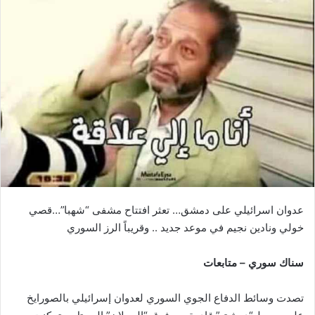
عدوان اسرائيلي على دمشق… تعثر افتتاح مشفى “شهبا”…قصي
خولي ونادين نجيم في موعد جديد .. وقريباً الرز السوري
سناك سوري – متابعات
تصدت وسائط الدفاع الجوي السوري لعدوان إسرائيلي بالصورايخ