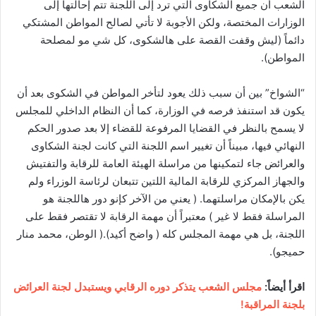
الشعب أن جميع الشكاوى التي ترد إلى اللجنة تتم إحالتها إلى
الوزارات المختصة، ولكن الأجوبة لا تأتي لصالح المواطن المشتكي
دائماً (ليش وقفت القصة على هالشكوى، كل شي مو لمصلحة
المواطن).
“الشواخ” بين أن سبب ذلك يعود لتأخر المواطن في الشكوى بعد أن
يكون قد استنفذ فرصه في الوزارة، كما أن النظام الداخلي للمجلس
لا يسمح بالنظر في القضايا المرفوعة للقضاء إلا بعد صدور الحكم
النهائي فيها، مبيناً أن تغيير اسم اللجنة التي كانت لجنة الشكاوى
والعرائض جاء لتمكينها من مراسلة الهيئة العامة للرقابة والتفتيش
والجهاز المركزي للرقابة المالية اللتين تتبعان لرئاسة الوزراء ولم
يكن بالإمكان مراسلتهما. ( يعني من الآخر كإنو دور هاللجنة هو
المراسلة فقط لا غير ) معتبراً أن مهمة الرقابة لا تقتصر فقط على
اللجنة، بل هي مهمة المجلس كله ( واضح أكيد).( الوطن، محمد منار
حميجو).
اقرأ أيضاً:
مجلس الشعب يتذكر دوره الرقابي ويستبدل لجنة العرائض
بلجنة المراقبة!