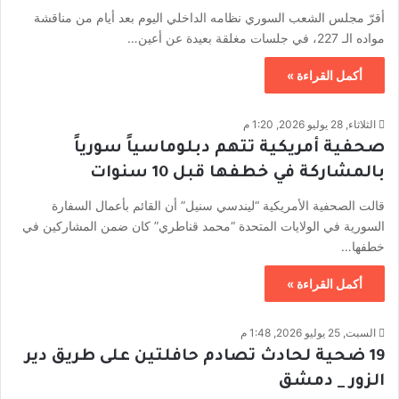
أقرّ مجلس الشعب السوري نظامه الداخلي اليوم بعد أيام من مناقشة
مواده الـ 227، في جلسات مغلقة بعيدة عن أعين…
أكمل القراءة »
الثلاثاء, 28 يوليو 2026, 1:20 م
صحفية أمريكية تتهم دبلوماسياً سورياً
بالمشاركة في خطفها قبل 10 سنوات
قالت الصحفية الأمريكية “ليندسي سنيل” أن القائم بأعمال السفارة
السورية في الولايات المتحدة “محمد قناطري” كان ضمن المشاركين في
خطفها…
أكمل القراءة »
السبت, 25 يوليو 2026, 1:48 م
19 ضحية لحادث تصادم حافلتين على طريق دير
الزور _ دمشق