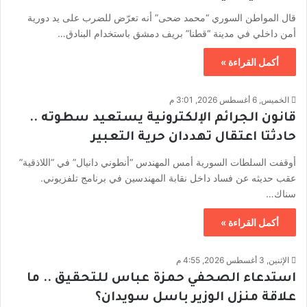
قال المواطن السوري “محمد ضحى” أنه تعرّض للضرب على يد دورية
أمن داخلي في مدينة “قطنا” بريف دمشق باستخدام البنادق…
أكمل القراءة »
الخميس, 6 أغسطس 2026, 3:01 م
قانون الجرائم الإلكترونية يستعيد سطوته ..
حادثتا اعتقال تهددان حرية التعبير
أوقفت السلطات السورية أمس المهندس “أنطوني دانيال” في “اللاذقية”
عقب حديثه عن فساد داخل نقابة المهندسين في برنامج تلفزيوني.
سناك…
أكمل القراءة »
الإثنين, 3 أغسطس 2026, 4:55 م
استدعاء الصحفي حمزة عباس للتحقيق .. ما
علاقة منزل الوزير باسل سويدان؟