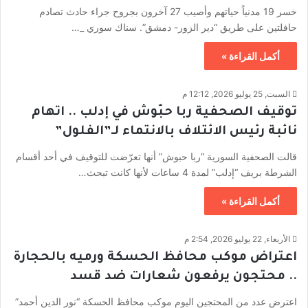
خسر 19 مدنياً حياتهم وأصيب 27 آخرون بجروح جراء حادث تصادم
حافلتين على طريق “دير الزور- دمشق”. سناك سوري _…
أكمل القراءة »
السبت, 25 يوليو 2026, 12:12 م
توقيف الصحفية ربا حبّوش في إدلب .. اتهام
نائبة رئيس الائتلاف بالانتماء لـ”الفلول”
قالت الصحفية السورية “ربا حبوش” أنها تعرّضت للتوقيف في أحد أقسام
الشرطة بريف “إدلب” لمدة 4 ساعات لأنها كانت تبحث…
أكمل القراءة »
الأربعاء, 22 يوليو 2026, 2:54 م
اعتراض موكب محافظ الحسكة ورميه بالحجارة
.. محتجون يرفعون شعارات ضد قسد
اعترض عدد من المحتجين اليوم موكب محافظ الحسكة “نور الدين أحمد”