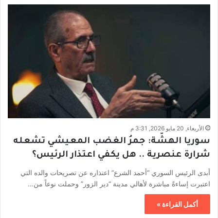
الأربعاء, 20 مايو 2026, 3:31 م
سوريا الهشّة: جمرُ الغضب المعيشي تشعله
شرارة عنصرية .. هل يكفي اعتذار الرئيس؟
أبدى الرئيس السوري “أحمد الشرع” اعتذاره عن تصريحات والده التي
اعتبرت إساءةً مباشرة لأهالي مدينة “دير الزور” وحملت نوعاً من…
أكمل القراءة »