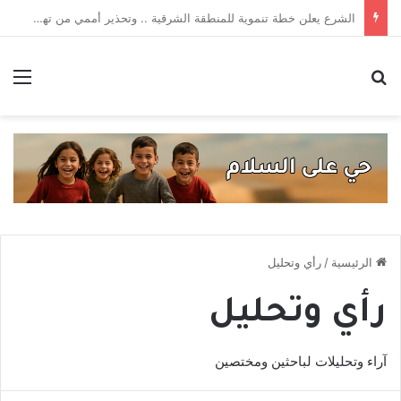
قانون الجرائم الإلكترونية يستعيد سطوته .. حادثتا اعتقال تهددان حرية التعبير
بحث عن
الق
الرئيسية
/
رأي وتحليل
رأي وتحليل
آراء وتحليلات لباحثين ومختصين