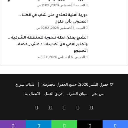
السبت, 8 أغسطس 2026, 11:02 ص
دورية أمنية تعتدي على شاب في قطنا ..
اتهموني بأني فلول
السبت, 8 أغسطس 2026, 10:53 ص
الشرع يعلن خطة تنموية للمنطقة الشرقية ..
وتحذير أممي من تهديدات داعش _ حصاد
الأسبوع
الخميس, 6 أغسطس 2026, 8:24 م
© حقوق النشر 2026، جميع الحقوق محفوظة | سناك سوري
من نحن
ميثاق الشرف
فريق العمل
الاتصال بنا
فيسبوك
‫X
‫YouTube
انستقرام
تيلقرام