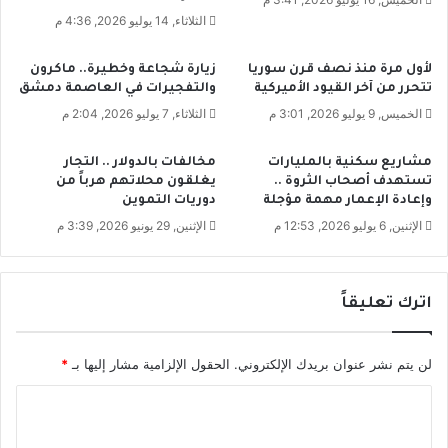
ه
ا
الثلاثاء, 14 يوليو 2026, 4:36 م
ق
ل
ب
ع
لأول مرة منذ نصف قرن سوريا
زيارة شجاعة وخطيرة.. ماكرون
ل
ا
تتحرر من آخر القيود الأميركية
والتفجيرات في العاصمة دمشق
و
ل
الخميس, 9 يوليو 2026, 3:01 م
الثلاثاء, 7 يوليو 2026, 2:04 م
ف
م
ا
ب
ت
إ
مشاريع سكنية بالمليارات
مخالفات بالدولار .. التجار
ه
ن
تستهدف أصحاب الثروة ..
يغلقون محلاتهم هرباً من
وإعادة الإعمار مهمة مؤجلة
دوريات التموين
ا
ج
ا
الإثنين, 6 يوليو 2026, 12:53 م
الإثنين, 29 يونيو 2026, 3:39 م
ز
ل
م
اترك تعليقاً
ي
ت
ك
لن يتم نشر عنوان بريدك الإلكتروني.
الحقول الإلزامية مشار إليها بـ
*
ر
ر
ا
ب
ل
ع