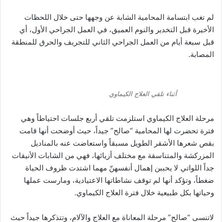
لم تغب ابتسامة المحامية الشابة عن وجهها حتى خلال اللحظات
الأخيرة قبل التخدير والنوم العميق، في العمل الجراحي الأول، أي
قبل سبعة أيام من العمل الجراحي الثاني للتجريف والحرق للمنطقة
المصابة.
أثناء تلقي العلاج الكيماوي
مرحلة العلاج الكيماوي استلزمت تلقي أربع جلسات احتياطاً وهي
فترة تحضرت لها المحامية “صالح” جيداً، حيث أوضحت أنها قامت
بقص شعرها الأشقر الطويل مسبقاً واستعاضت عنه بالمناديل
المزركشة والمتناسقة مع مختلف أزيائها، فهي من الشابات الأنيقات
جداً اللواتي لا يحببن إهمال أنفسهنّ مهما اشتدت ظروف الحياة
ضغطاً، وتؤكد أنها لم توقف نشاطاتها الاعتيادية، ومارست عملها
وحياتها بكل طبيعية خلال فترة العلاج الكيماوي.
لاتنسى “صالح” مرحلة المعاناة مع العلاج والآلام، وتتذكرها جيداً حيث