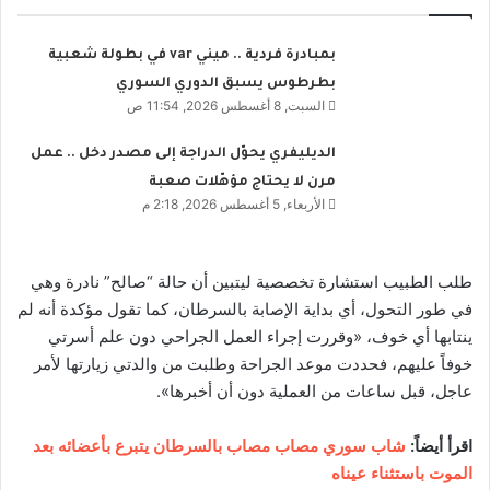
بمبادرة فردية .. ميني var في بطولة شعبية
بطرطوس يسبق الدوري السوري
السبت, 8 أغسطس 2026, 11:54 ص
الديليفري يحوّل الدراجة إلى مصدر دخل .. عمل
مرن لا يحتاج مؤهّلات صعبة
الأربعاء, 5 أغسطس 2026, 2:18 م
طلب الطبيب استشارة تخصصية ليتبين أن حالة “صالح” نادرة وهي
في طور التحول، أي بداية الإصابة بالسرطان، كما تقول مؤكدة أنه لم
ينتابها أي خوف، «وقررت إجراء العمل الجراحي دون علم أسرتي
خوفاً عليهم، فحددت موعد الجراحة وطلبت من والدتي زيارتها لأمر
عاجل، قبل ساعات من العملية دون أن أخبرها».
اقرأ أيضاً:
شاب سوري مصاب مصاب بالسرطان يتبرع بأعضائه بعد
الموت باستثناء عيناه