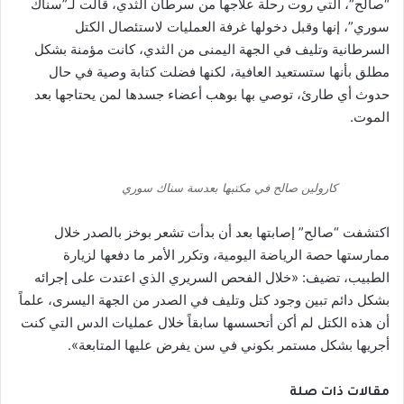
“صالح”، التي روت رحلة علاجها من سرطان الثدي، قالت لـ”سناك
سوري”، إنها وقبل دخولها غرفة العمليات لاستئصال الكتل
السرطانية وتليف في الجهة اليمنى من الثدي، كانت مؤمنة بشكل
مطلق بأنها ستستعيد العافية، لكنها فضلت كتابة وصية في حال
حدوث أي طارئ، توصي بها بوهب أعضاء جسدها لمن يحتاجها بعد
الموت.
كارولين صالح في مكتبها بعدسة سناك سوري
اكتشفت “صالح” إصابتها بعد أن بدأت تشعر بوخز بالصدر خلال
ممارستها حصة الرياضة اليومية، وتكرر الأمر ما دفعها لزيارة
الطبيب، تضيف: «خلال الفحص السريري الذي اعتدت على إجرائه
بشكل دائم تبين وجود كتل وتليف في الصدر من الجهة اليسرى، علماً
أن هذه الكتل لم أكن أتحسسها سابقاً خلال عمليات الدس التي كنت
أجريها بشكل مستمر بكوني في سن يفرض عليها المتابعة».
مقالات ذات صلة