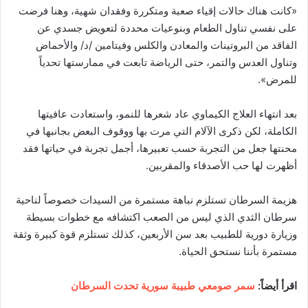
«كانت هناك حالات إقياء صعبة ومتكررة وفقدان شهية، وهنا فرضت
على نفسي تناول الطعام وبنوعيات محددة لتعويض جسدي عن
الفاقد من البروتينات والمعادن والكلس وفيتامين /د/ والأحماض
وتناول العدس والتمر، حتى الرياضة تابعت في ممارستها تحدياً
للمرض».
بعد انتهاء العلاج الكيماوي عاد شعرها للنمو، واستعادت عافيتها
الكاملة، لكن ذكرى الآلام التي مرت بها ووقوف البعض بجانبها في
محنتها جعل من التجربة حسب تعبيرها، أجمل تجربة في حياتها فقد
أظهرت لها حب الأصدقاء والمقربين.
هزيمة السرطان تستلزم نباهة مستمرة من السيدات خصوصاً لناحية
سرطان الثدي الذي ليس من الصعب اكتشافه مع خطوات بسيطة
وزيارة دورية للطبيب بعد سن الأربعين، كذلك تستلزم قوة كبيرة وثقة
مستمرة بأننا نستحق الحياة.
اقرأ أيضاً:
سمر صومعي طبيبة سورية تحدت السرطان