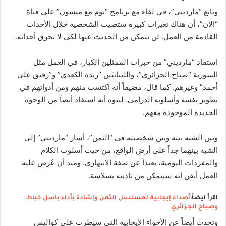
وتابع “مارديني”، في لقاء مع برنامج “يوم مع ميسون” على قناة
“الآن”، أن هناك تغيرات كبيرة ستصيب الشخصية خلال الأحداث
القادمة من العمل. لن يتمكن من الحديث عنها لكي لا يحرق أحداثه.
استفاد “مارديني” من خبرات الممثلين الكبار، في العمل مثل
السورية “صباح الجزائري”، واللبنانيَين “رندة الكعدي” و”رفيق علي
أحمد” وغيرهم. كما قال، مضيفاً أنه اكتسب منهم ومن أدواتهم في
تطوير نفسه وأسلوبه الدرامي. لينوه أنه استفاد أيضاً من الوجوه
الجديدة الموجودة معهم.
وبين الشبه بينه وبين شخصيته في “الثمن”، أشار “مارديني” إلى
الشبه بينهما جداً على أرض الواقع، من حيث أسلوب الكلام
والمفردات اليومية، بعيداً عن صفة الانتهازي. ومنذ أن عُرض عليه
العمل أيقن أنه سيتمكن من تأديته بسلاسة.
اقرأ ايضاً:
أصداء إيجابية لمسلسل الثمن وإشادة بأداء باسل خياط
وصباح الجزائري
وتحدث أيضاً عن الأجواء الإيجابية التي سيطرت على كواليس