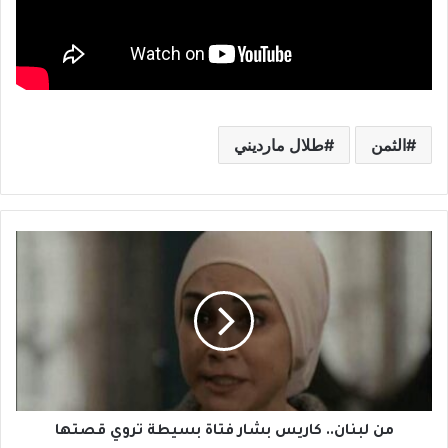
الثمن
طلال مارديني
م
ن
ل
ب
ن
ا
ن
.
.
ك
من لبنان.. كاريس بشار فتاة بسيطة تروي قصتها