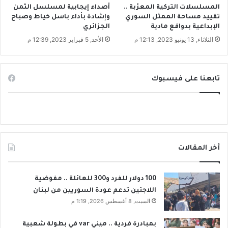
ر
المسلسلات التركية المعرّبة ..
أصداء إيجابية لمسلسل الثمن
ب
تقييد مساحة الممثل السوري
وإشادة بأداء باسل خياط وصباح
ي
الإبداعية بدوافع مادية
الجزائري
ة
الثلاثاء, 13 يونيو 2023, 12:13 م
الأحد, 5 فبراير 2023, 12:39 م
تابعنا على فيسبوك
أخر المقالات
100 دولار للفرد و300 للعائلة .. مفوضية
اللاجئين تدعم عودة السوريين من لبنان
السبت, 8 أغسطس 2026, 1:19 م
بمبادرة فردية .. ميني var في بطولة شعبية