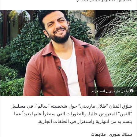
طلال مارديني _ انستغرام
شوّق الفنان “طلال مارديني” حول شخصيته “سالم”، في مسلسل
“الثمن” المعروض حاليا. والتطورات التي ستطرأ عليها بعيداً عما
يتسم به من انتهازية واستفزاز في الحلقات الجارية.
سناك سوري _ متابعات