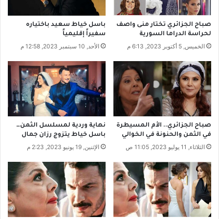
ص
ق
ت
1
صباح الجزائري تختار منى واصف
باسل خياط سعيد باختياره
ه
5
لحراسة الدراما السورية
سفيراً إقليمياً
ا
%
الخميس, 5 أكتوبر 2023, 6:13 م
الأحد, 10 سبتمبر 2023, 12:58 م
م
ن
ا
ل
د
ج
ا
ج
صباح الجزائري.. الأم المسيطرة
نهاية وردية لمسلسل الثمن…
ا
في الثمن والحنونة في الخوالي
باسل خياط يتزوج رزان جمال
ل
الثلاثاء, 11 يوليو 2023, 11:05 ص
الإثنين, 19 يونيو 2023, 2:23 م
م
خ
ص
ص
ل
ل
ت