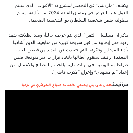
وكشف “مارديني” عن التحضير لمشروعه “الأغوات” الذي سيتم
العمل عليه ليعرض في رمضان القادم 2024. من تأليفه ويقوم
ببطولته ضمن شخصية السلطان ذو الشخصية الضعيفة.
يذكر أن مسلسل “الثمن” الذي يتم عرضه حالياً، ومنذ انظلاقته شهد
ردود فعل إيجابية من قبل شريحة كبيرة من متابعيه، الذين أشادوا
بأداء الممثلين وفكرته. التي تتحدث عن العديد من قصص الحب
المعقدة، وكيف سيقوم أبطالها باتخاذ قرارات غير متوقعة. ضمن
صراعاتهم اليومية، في بيئات مليئة بالحب والمصالح والأعمال. من
إعداد “يم مشهدي” وإخراج “فكرت قاضي”.
اقرأ أيضاً:
طلال مارديني يحتفي بالفنانة صباح الجزائري في تركيا