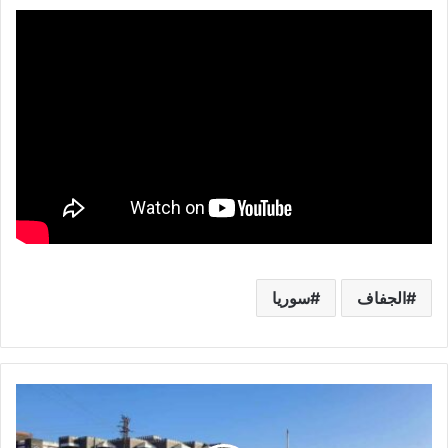
الجفاف
سوريا
و
ح
د