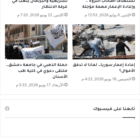
تستهدف أصحاب الثروة ..
تشريعية والبرلمان يتعب في
.
وإعادة الإعمار مهمة مؤجلة
غرفة الانتظار
.
الإثنين, 6 يوليو 2026, 12:53 م
الإثنين, 22 يونيو 2026, 7:20 م
ي
و
م
ا
ل
ل
غ
ة
إعادة إعمار سوريا… لماذا لا تدفق
حملة الذهبي في جامعة دمشق…
ا
الأموال؟
ملتقى دعوي في كلية طب
الأسنان
ل
الخميس, 18 يونيو 2026, 4:22 م
ع
الأربعاء, 17 يونيو 2026, 5:32 م
ر
ب
ي
تابعنا على فيسبوك
ة
ع
ل
ى
ط