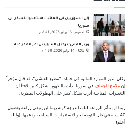
مقالات ذات صلة
إلى السوريين في ألمانيا.. استعدوا للسفر إلى
سوريا
الخميس, 16 يوليو 2026, 3:41 م
وزير ألماني: ترحيل السوريين أمر لامفر منه
الثلاثاء, 14 يوليو 2026, 4:36 م
وكان مدير الموارد المائية في حماة، “مطيع العبشي”، قد قال مؤخراً
إن
ملامح الجفاف
في سوريا بدأت بالظهور بشكل كبير. لافتاً أن
التغييرات المناخية أثرت بشكل كبير على الهطولات المطرية.
ربما لن تتأثر الزراعة لتلك الدرجة كونه ربما لن يتبقى زراعة بغضون
40 سنة في ظل التوجه نحو الاستثمارات السياحية ودعمها. (والله
أعلم)