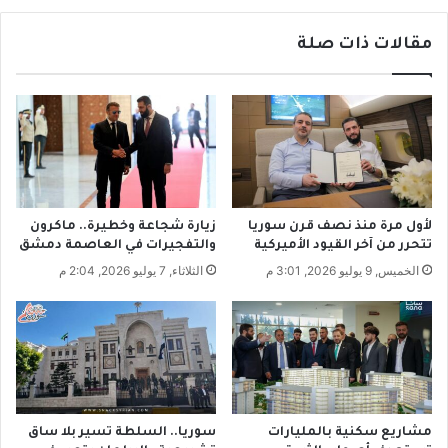
م
ا
ف
ص
ي
مقالات ذات صلة
ل
د
م
ر
ع
ع
ا
ا
ل
ل
م
ت
ح
ن
ب
ف
و
لأول مرة منذ نصف قرن سوريا
زيارة شجاعة وخطيرة.. ماكرون
ي
ب
تتحرر من آخر القيود الأميركية
والتفجيرات في العاصمة دمشق
ذ
ب
الخميس, 9 يوليو 2026, 3:01 م
الثلاثاء, 7 يوليو 2026, 2:04 م
ا
د
ل
ل
ا
ا
ت
ل
ف
إ
ا
ع
ق
ر
ا
مشاريع سكنية بالمليارات
سوريا.. السلطة تسير بلا ساق
ب