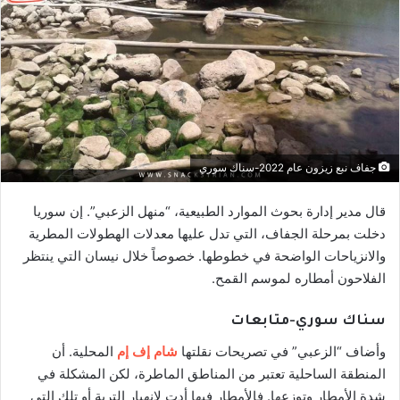
جفاف نبع زيزون عام 2022-سناك سوري
قال مدير إدارة بحوث الموارد الطبيعية، “منهل الزعبي”. إن سوريا
دخلت بمرحلة الجفاف، التي تدل عليها معدلات الهطولات المطرية
والانزياحات الواضحة في خطوطها. خصوصاً خلال نيسان التي ينتظر
الفلاحون أمطاره لموسم القمح.
سناك سوري-متابعات
وأضاف “الزعبي” في تصريحات نقلتها
شام إف إم
المحلية. أن
المنطقة الساحلية تعتبر من المناطق الماطرة، لكن المشكلة في
شدة الأمطار وتوزعها. فالأمطار فيها أدت لانهيار التربة أو تلك التي