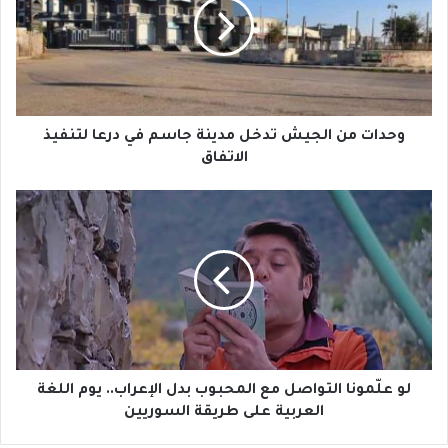
ا
ت
م
ن
ا
ل
ج
وحدات من الجيش تدخل مدينة جاسم في درعا لتنفيذ
ي
الاتفاق
ش
ت
ل
د
و
خ
ع
ل
لّ
م
م
د
و
ي
ن
ن
ا
ة
ا
ج
ل
لو علّمونا التواصل مع المحبوب بدل الإعراب.. يوم اللغة
ا
ت
العربية على طريقة السوريين
س
و