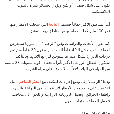
تكون على شكل فيضان أو تنّين وتؤدي لخسائر كبيرة بالبيوت
البلاستيكية.
أما المناطق الأكثر جفافاً فتشمل
البادية
التي سجلت الأمطار فيها
نحو 100 ملم. كذلك حماة وبعض مناطق ريف دمشق.
كما تقول الأبحاث والدراسات وفق “الزعبي”، أن سوريا ستتعرض
لجفاف شديد خلال الـ40 عاماً القادمة. وبغضون 30 عاماً سترتفع
درجات الحرارة بشكل كبير ما سيؤدي لتراجع الإنتاج. وبالتأكيد
سيكون القطاع الزراعي الأكثر تأثراً بالجفاف كونه يستهلك 88 بالمئة
من المياه في البلاد. لافتاً أنه لا خوف على مياه الشرب.
ودعا “الزعبي” إلى وضع إجراءات للتكيف مع
التغيّر المناخي
. مثل
الاعتماد على حصد مياه الأمطار لاستثمارها في الزراعة والشرب
وإطفاء الحرائق. وتعديل الروزنامة الزراعية واللجوء إلى محاصيل
تتحمل الجفاف لفترات أطول.