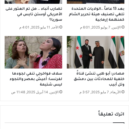
ل
م
تضارب أنباء .. هل تم العثور على
بعد 13 عاماً ..الولايات المتحدة
س
الأمريكي أوستن تايس في
تلغي تصنيف هيئة تحرير الشام
رّ
سوريا؟
كمنظمة إرهابية
ح
الأحد, 11 مايو 2025, 4:01 م
الإثنين, 7 يوليو 2025, 6:01 م
ي
ن
مصادر: أبو ظبي تنشئ قناةً
سلاف فواخرجي تنفي لجوءها
خلفية للمحادثات بين دمشق
لفرنسا: أعيش بمصر واللجوء
وتل أبيب
ليس شتيمة
الأربعاء, 7 مايو 2025, 3:57 م
الإثنين, 14 أبريل 2025, 11:48 ص
اترك تعليقاً