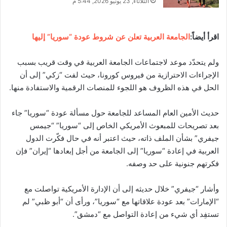
الثلاثاء, 23 يونيو 2026, 5:44 م
اقرأ أيضاً:
الجامعة العربية تعلن عن شروط عودة “سوريا” إليها
ولم يتحدّد موعد لاجتماعات الجامعة العربية في وقت قريب بسبب
الإجراءات الاحترازية من فيروس كورونا، حيث لفت “زكي” إلى أن
الحل في هذه الظروف هو اللجوء للمنصات الرقمية والاستفادة منها.
حديث الأمين العام المساعد للجامعة حول مسألة عودة “سوريا” جاء
بعد تصريحات للمبعوث الأمريكي الخاص إلى “سوريا” “جيمس
جيفري” بشأن الملف ذاته، حيث اعتبر أنه في حال فكّرت الدول
العربية في إعادة “سوريا” إلى الجامعة من أجل إبعادها “إيران” فإن
فكرتهم جنونية على حد وصفه.
وأشار “جيفري” خلال حديثه إلى أن الإدارة الأمريكية تواصلت مع
“الإمارات” بعد عودة علاقاتها مع “سوريا”، ورأى أن “أبو ظبي” لم
تستفِد أي شيء من إعادة التواصل مع “دمشق”.