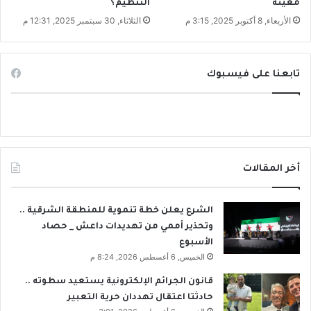
معينة
التنظيم؟
ي
و
الأربعاء, 8 أكتوبر 2025, 3:15 م
الثلاثاء, 30 سبتمبر 2025, 12:31 م
ة
ا
ت
تابعنا على فيسبوك
أخر المقالات
الشرع يعلن خطة تنموية للمنطقة الشرقية ..
وتحذير أممي من تهديدات داعش _ حصاد
الأسبوع
الخميس, 6 أغسطس 2026, 8:24 م
قانون الجرائم الإلكترونية يستعيد سطوته ..
حادثتا اعتقال تهددان حرية التعبير