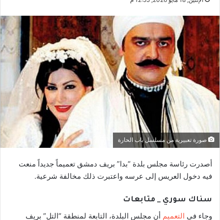
صورة تعبيرية من مسلسل باب الحارة
أصدرت رئاسة مجلس بلدة “بدا” بريف دمشق تعميماً جديداً منعت
فيه دخول العريس إلى عرسه واعتبرت ذلك مخالفة شرعية.
سناك سوري _ متابعات
وجاء في
التعميم
أن مجلس البلدة، التابعة لمنطقة “التل” بريف