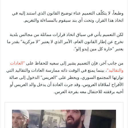
وطبعاً، لا يتكلّف التعميم عناء توضيح القانون الذي استند إليه في
اتخاذ هذا القرار، وتحت أي بند سيقوم بالمساءلة والتغريم.
لكن التعميم يأتي في سياق اتخاذ قرارات مماثلة من مجالس بلدية
تخرج عن إطار القانون العام، الأمر الذي لا يعتبر “لا مركزية” بقدر ما
يعتبر “حارة كل مين إيدو إلو”.
من جانب آخر، فإن التعميم يشير إلى سعيه للحفاظ على
“العادات
والتقاليد”
، بينما يمنع في الوقت ذاته ممارسة العادات والتقاليد التي
توارثها المجتمع السوري، ويحظر على “العريس” الدخول إلى صالة
الأفراح لملاقاة العروس، وقد جرت العادة أن يدخل والد العريس أو
أخيه برفقته للاحتفال معه بفرحة العرس.