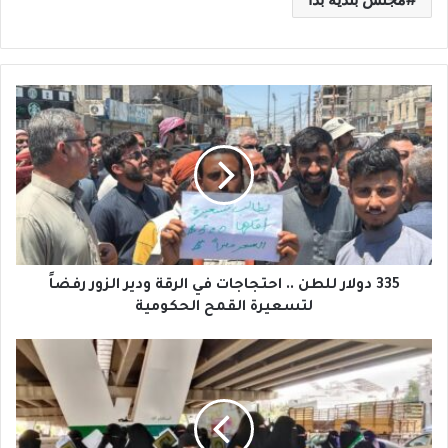
3
3
5
د
و
ل
ا
ر
ل
ل
335 دولار للطن .. احتجاجات في الرقة ودير الزور رفضاً
ط
لتسعيرة القمح الحكومية
ن
.
ف
.
ي
ا
أ
ح
و
ت
ل