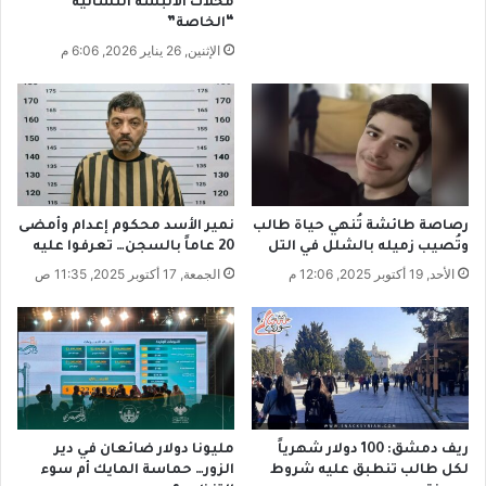
محلات الألبسة النسائية
ف
م
“الخاصة”
ض
ا
الإثنين, 26 يناير 2026, 6:06 م
اً
ع
ل
ي
ت
ة
س
ت
ع
ن
ي
ف
ر
ي
ة
ت
رصاصة طائشة تُنهي حياة طالب
نمير الأسد محكوم إعدام وأمضى
ا
وتُصيب زميله بالشلل في التل
20 عاماً بالسجن… تعرفوا عليه
ر
ل
خ
الأحد, 19 أكتوبر 2025, 12:06 م
الجمعة, 17 أكتوبر 2025, 11:35 ص
ق
ي
م
ص
ح
ب
ا
ي
ل
ت
ح
ا
ك
ل
ريف دمشق: 100 دولار شهرياً
مليونا دولار ضائعان في دير
و
أ
لكل طالب تنطبق عليه شروط
الزور… حماسة المايك أم سوء
م
خ