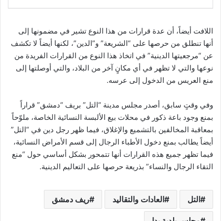
اللافت أيضاً، أن عدة قرارات من هذا النوع تشير في مضمونها إلى
أنها تنطلق من حرصها على “الشريعة” و”الدين”، لكنها أيضاً لا تكشف
عن “مرجعيتها الدينية” في اتخاذ هذا النوع من القرارات الفريدة من
نوعها والتي لا تظهر في أي مكانٍ آخر من البلاد، والتي أوصلتها إلى
منع العريس من الدخول إلى عرسه.
وفي وقتٍ سابق، أصدر مجلس مدينة “التل” بريف “دمشق” قراراً
بمنع وجود باعة ذكور في محلات بيع الألبسة النسائية الخاصة، ملوّحاً
بمعاقبة المخالفين بالتشميع والإغلاق، فيما ظهر رجل دين في “التل”
أيضاً يطالب بمنع دخول الأطباء الرجال إلى قسم الأمراض النسائية،
فيما تظهر جميع هذه القرارات أنها تتمحور بشكل أساسي حول “منع
التقاء الرجال والنساء” بذريعة حرصها على التعاليم الدينية.
التل
العادات والتقاليد
ريف دمشق
مجلس بلدية بدا