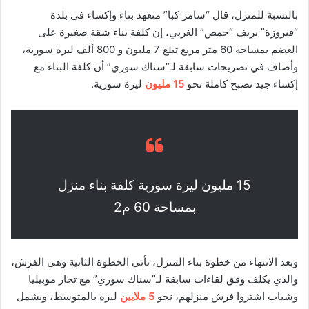
بالنسبة للمنزل، قال “سامر كبا” متعهد بناء وإكساء في بلدة
“فيروزة” بريف “حمص” الغربي، إن كلفة بناء شقة صغيرة على
العضم بمساحة 60 متر مربع تبلغ 7 مليون و 800 ألف ليرة سورية،
وأضاف في تصريحات سابقة لـ”سناك سوري” أن كلفة البناء مع
إكساء جيد تصبح كاملة نحو
15 مليون
ليرة سورية.
15 مليون ليرة سورية كلفة بناء منزل
بمساحة 60 م2
وبعد الانتهاء من خطوة بناء المنزل، تأتي الخطوة الثانية وهي الفرش،
والذي يكلف وفق لقاءات سابقة لـ”سناك سوري” مع تجار موبيليا
وشباب اشتروا فرش منزلهم، نحو
5 ملايين
ليرة بالمتوسط، ويشمل