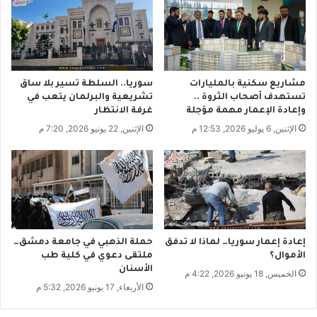
ل
أ
ب
ح
ي
م
ا
ر
ن
ز
ا
ع
مشاريع سكنية بالمليارات
سوريا.. السلطة تسير بلا ساق
ل
ي
تستهدف أصحاب الثروة ..
تشريعية والبرلمان يتعب في
و
م
وإعادة الإعمار مهمة مؤجلة
غرفة الانتظار
ز
ز
الإثنين, 6 يوليو 2026, 12:53 م
الإثنين, 22 يونيو 2026, 7:20 م
ا
م
ر
ن
ي
ا
ل
خ
و
ف
إعادة إعمار سوريا… لماذا لا تدفق
حملة الذهبي في جامعة دمشق…
الأموال؟
ملتقى دعوي في كلية طب
الأسنان
الخميس, 18 يونيو 2026, 4:22 م
الأربعاء, 17 يونيو 2026, 5:32 م