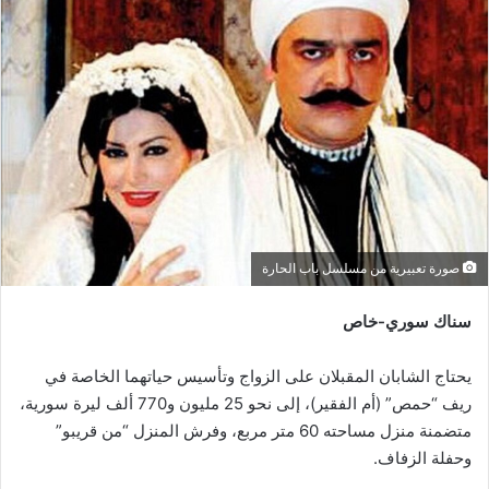
صورة تعبيرية من مسلسل باب الحارة
سناك سوري-خاص
يحتاج الشابان المقبلان على الزواج وتأسيس حياتهما الخاصة في
ريف “حمص” (أم الفقير)، إلى نحو 25 مليون و770 ألف ليرة سورية،
متضمنة منزل مساحته 60 متر مربع، وفرش المنزل “من قريبو”
وحفلة الزفاف.