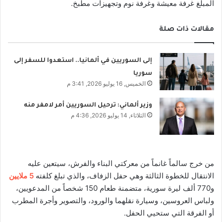
المبلغ غرفة معيشة وغرفة نوم وتجهيزات مطبخ.
مقالات ذات صلة
إلى السوريين في ألمانيا.. استعدوا للسفر إلى
سوريا
الخميس, 16 يوليو 2026, 3:41 م
وزير ألماني: ترحيل السوريين أمر لامفر منه
الثلاثاء, 14 يوليو 2026, 4:36 م
من خرج سالماً غانماً من معركتي البناء والفرش، سيتعين عليه
الانتقال للخطوة الثالثة وهي حفل الزفاف، والذي تبلغ كلفته
5 ملايين
و770 ألف ليرة سورية، متضمنة طعام 150 شخصاً من المدعويين،
ولباس العروسين، وسيارة نقلهما والورود، والتصوير وأجرة المطرب
أو الفرقة التي ستحيي الحفل.