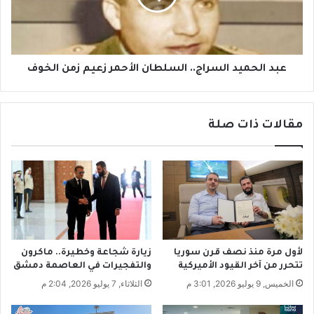
ا
ح
ت
م
.
ي
.
د
.
ا
عبد الحميد السراج.. السلطان الأحمر زعيم زمن الخوف
ا
ل
ل
س
إ
ر
مقالات ذات صلة
ط
ا
ا
ج
ح
.
ة
.
ب
ا
أ
ل
و
س
ل
ل
و
ط
لأول مرة منذ نصف قرن سوريا
زيارة شجاعة وخطيرة.. ماكرون
ع
ا
تتحرر من آخر القيود الأميركية
والتفجيرات في العاصمة دمشق
و
ن
الخميس, 9 يوليو 2026, 3:01 م
الثلاثاء, 7 يوليو 2026, 2:04 م
د
ا
ا
ل