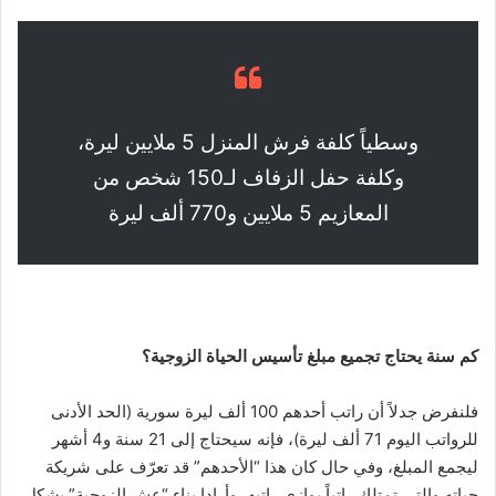
وسطياً كلفة فرش المنزل 5 ملايين ليرة،
وكلفة حفل الزفاف لـ150 شخص من
المعازيم 5 ملايين و770 ألف ليرة
كم سنة يحتاج تجميع مبلغ تأسيس الحياة الزوجية؟
فلنفرض جدلاً أن راتب أحدهم 100 ألف ليرة سورية (الحد الأدنى
للرواتب اليوم 71 ألف ليرة)، فإنه سيحتاج إلى 21 سنة و4 أشهر
ليجمع المبلغ، وفي حال كان هذا “الأحدهم” قد تعرّف على شريكة
حياته والتي تمتلك راتباً يوازي راتبه، وأرادا بناء “عش الزوجية” بشكل