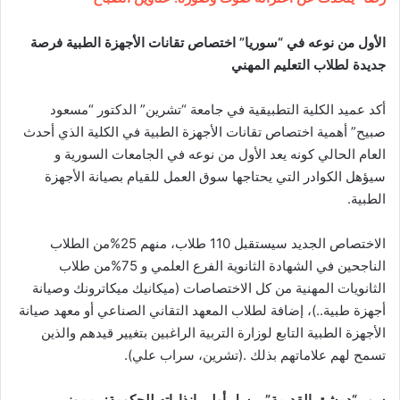
الأول من نوعه في “سوريا” اختصاص تقانات الأجهزة الطبية فرصة
جديدة لطلاب التعليم المهني
أكد عميد الكلية التطبيقية في جامعة “تشرين” الدكتور “مسعود
صبيح” أهمية اختصاص تقانات الأجهزة الطبية في الكلية الذي أحدث
العام الحالي كونه يعد الأول من نوعه في الجامعات السورية و
سيؤهل الكوادر التي يحتاجها سوق العمل للقيام بصيانة الأجهزة
الطبية.
الاختصاص الجديد سيستقبل 110 طلاب، منهم 25%من الطلاب
الناجحين في الشهادة الثانوية الفرع العلمي و 75%من طلاب
الثانويات المهنية من كل الاختصاصات (ميكانيك ميكاترونك وصيانة
أجهزة طبية..)، إضافة لطلاب المعهد التقاني الصناعي أو معهد صيانة
الأجهزة الطبية التابع لوزارة التربية الراغبين بتغيير قيدهم والذين
تسمح لهم علاماتهم بذلك .(تشرين، سراب علي).
سور “دمشق القديمة” يرسل أولى إنذاراته للحكومة: رمموني