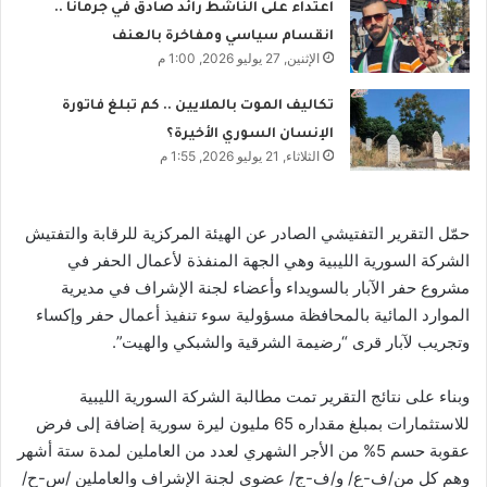
اعتداء على الناشط رائد صادق في جرمانا ..
انقسام سياسي ومفاخرة بالعنف
الإثنين, 27 يوليو 2026, 1:00 م
تكاليف الموت بالملايين .. كم تبلغ فاتورة
الإنسان السوري الأخيرة؟
الثلاثاء, 21 يوليو 2026, 1:55 م
حمّل التقرير التفتيشي الصادر عن الهيئة المركزية للرقابة والتفتيش
الشركة السورية الليبية وهي الجهة المنفذة لأعمال الحفر في
مشروع حفر الآبار بالسويداء وأعضاء لجنة الإشراف في مديرية
الموارد المائية بالمحافظة مسؤولية سوء تنفيذ أعمال حفر وإكساء
وتجريب لآبار قرى “رضيمة الشرقية والشبكي والهيت”.
وبناء على نتائج التقرير تمت مطالبة الشركة السورية الليبية
للاستثمارات بمبلغ مقداره 65 مليون ليرة سورية إضافة إلى فرض
عقوبة حسم 5% من الأجر الشهري لعدد من العاملين لمدة ستة أشهر
وهم كل من/ف-ع/ و/ف-ج/ عضوي لجنة الإشراف والعاملين /س-ح/