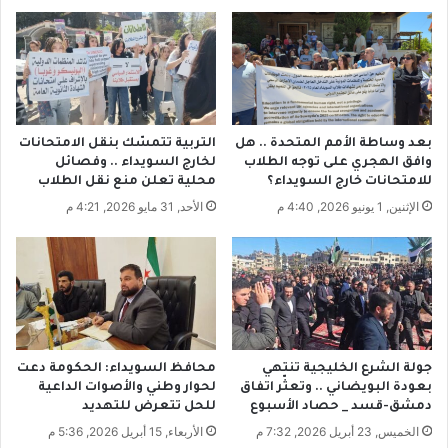
ا
ع
ء
ه
م
م
س
ع
ت
"
ش
ب
ف
ي
بعد وساطة الأمم المتحدة .. هل
التربية تتمسّك بنقل الامتحانات
ى
د
وافق الهجري على توجه الطلاب
لخارج السويداء .. وفصائل
"
ر
للامتحانات خارج السويداء؟
محلية تعلن منع نقل الطلاب
ج
س
الإثنين, 1 يونيو 2026, 4:40 م
الأحد, 31 مايو 2026, 4:21 م
ب
و
ل
ن
ة
"
"
:
ي
م
ت
ل
م
ت
ب
ز
جولة الشرع الخليجية تنتهي
محافظ السويداء: الحكومة دعت
ـ
م
بعودة البويضاني .. وتعثّر اتفاق
لحوار وطني والأصوات الداعية
"
و
دمشق-قسد _ حصاد الأسبوع
للحل تتعرض للتهديد
و
ن
الخميس, 23 أبريل 2026, 7:32 م
الأربعاء, 15 أبريل 2026, 5:36 م
ت
ب