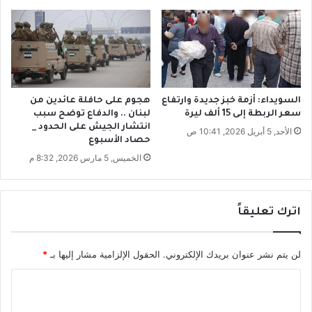
ي
ا
ر
ل
ة
ع
ع
م
ا
ل
ل
ي
ي
ة
السويداء: أزمة خبز جديدة وارتفاع
هجوم على حافلة عائدين من
ة
سعر الربطة إلى 15 ألف ليرة
لبنان .. والدفاع توضح سبب
ا
انتشار الجيش على الحدود _
"
ل
الأحد, 5 أبريل 2026, 10:41 ص
حصاد الأسبوع
!
س
الخميس, 5 مارس 2026, 8:32 م
ي
ا
س
ي
اترك تعليقاً
ة
لن يتم نشر عنوان بريدك الإلكتروني.
الحقول الإلزامية مشار إليها بـ
*
ا
ل