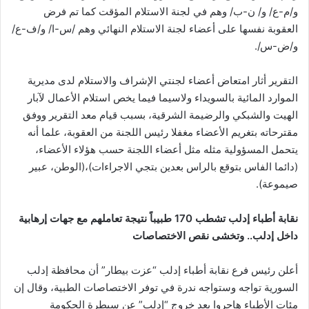
و/م-ع/ و/ ن-ب/ وهم في لجنة الاستلام المؤقت كما تم فرض
العقوبة نفسها على أعضاء لجنة الاستلام النهائي وهم /س-ا/ و/ف-ع/
و/ض-س/.
التقرير أثار امتعاض أعضاء لجنتي الإشراف والاستلام لدى مديرية
الموارد المائية بالسويداء ولاسيما فيما يخص استلام الأعمال لآبار
الهيت والشبكي والرضيمة الشرقية، بسبب قيام معد التقرير ووفق
مقترحاته بتغريم الأعضاء مغفلا رئيس اللجنة من العقوبة، علما أنه
يتحمل المسؤولية مثله مثل أعضاء اللجنة حسب هؤلاء الأعضاء،
(دائما الفاس بتوقع بالراس بعدين بتجي الاجراءات)،(الوطن، عبير
صيموعة).
نقابة أطباء إدلب تشطب 170 طبيباً نتيجة تعاملهم مع جهات إرهابية
داخل إدلب.. وتخشى نقص الاختصاصات
أعلن رئيس فرع نقابة أطباء إدلب “عزت بيطار” أن محافظة إدلب
السورية تواجه وستواجه ندرة في توفر الاختصاصات الطبية، وقال إن
مئات الأطباء هاجروا بعد خروج “إدلب” عن سيطرة الحكومة