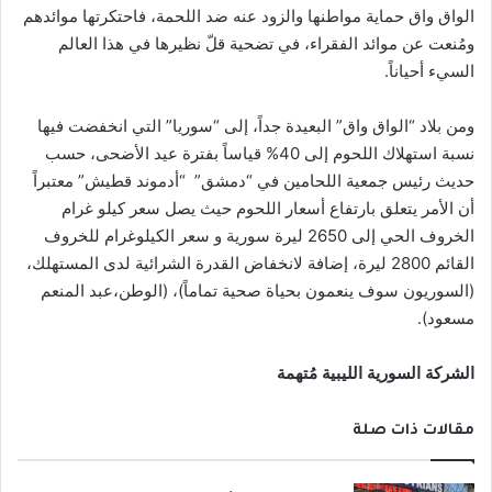
الواق واق حماية مواطنها والزود عنه ضد اللحمة، فاحتكرتها موائدهم
ومُنعت عن موائد الفقراء، في تضحية قلّ نظيرها في هذا العالم
السيء أحياناً.
ومن بلاد “الواق واق” البعيدة جداً، إلى “سوريا” التي انخفضت فيها
نسبة استهلاك اللحوم إلى 40% قياساً بفترة عيد الأضحى، حسب
حديث رئيس جمعية اللحامين في “دمشق” “أدموند قطيش” معتبراً
أن الأمر يتعلق بارتفاع أسعار اللحوم حيث يصل سعر كيلو غرام
الخروف الحي إلى 2650 ليرة سورية و سعر الكيلوغرام للخروف
القائم 2800 ليرة، إضافة لانخفاض القدرة الشرائية لدى المستهلك،
(السوريون سوف ينعمون بحياة صحية تماماً)، (الوطن،عبد المنعم
مسعود).
الشركة السورية الليبية مُتهمة
مقالات ذات صلة