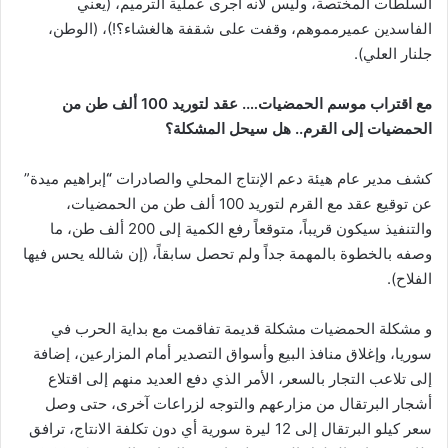
السلطات المختصة، وليس لأنه أجرى عملية الترميم، (يعني
الفاسدين عميرمموهم، وقفت على شقفة هالغشاء؟!)، (الوطن،
جلنار العلي).
مع اقتراب موسم الحمضيات…. عقد لتوريد 100 ألف طن من
الحمضيات إلى القرم.. هل سيحل المشكلة؟
كشف مدير عام هيئة دعم الإنتاج المحلي والصادرات
“
إبراهيم ميدة”
عن توقيع عقد مع القرم لتوريد 100 ألف طن من الحمضيات،
والتنفيذ سيكون قريباً، متوقعاً رفع الكمية إلى 200 ألف طن، ما
وصفه بالخطوة بالمهمة جداً ولم تحصل سابقاً، (إن شالله يحس فيها
الفلاح).
و مشكلة الحمضيات مشكلة قديمة تفاقمت مع بداية الحرب في
سوريا، وإغلاق منافذ البيع وأسواق التصدير أمام المزارعين، إضافة
إلى تلاعب التجار بالسعر، الأمر الذي دفع العديد منهم إلى اقتلاع
أشجار البرتقال من مزارعهم والتوجه لزراعات آخرى، حتى وصل
سعر كيلو البرتقال إلى 12 ليرة سورية أي دون تكلفة الانتاج، ترافق