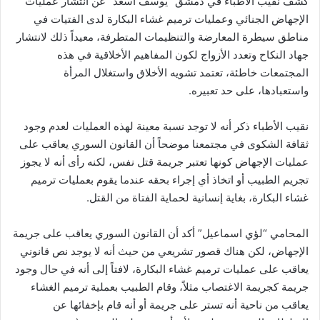
كشف نقيب الأطباء في دمشق “يوسف أسعد” عن انتشار عمليات
الإجهاض الجنائي وعمليات ترميم غشاء البكارة لدى الفتيات في
مناطق سيطرة المعارضة والتنظيمات المتطرفة، معيداً ذلك لانتشار
جهاد النكاح وتعدد الأزواج لكون المفاهيم الأخلاقية في هذه
المجتمعات خاطئة، تعتمد تشويه الأخلاق واستغلال المرأة
واستعبادها، على حد تعبيره.
نقيب الأطباء ذكر أنه لا توجد نسبة معينة لهذه العمليات لعدم وجود
ثقافة الشكوى في مجتمعنا موضحاً أن القانون السوري يعاقب على
عمليات الإجهاض كونها تعتبر جريمة قتل نفس، لكنه رأى أنه لا يجوز
تجريم الطبيب أو اتخاذ أي إجراء بحقه عندما يقوم بعمليات ترميم
غشاء البكارة، بغاية إنسانية لحماية الفتاة من القتل.
المحامي “لؤي اسماعيل” أكد أن القانون السوري يعاقب على جريمة
الإجهاض، لكن هناك قصور تشريعي من حيث أنه لا يوجد نص قانوني
يعاقب على عمليات ترميم غشاء البكارة، لافتاً إلى أنه في حال وجود
جريمة كجريمة الاغتصاب مثلاً، وقام الطبيب بعملية ترميم الغشاء
يعاقب من ناحية أنه تستر على جريمة أو أنه قام بإخفائها عن