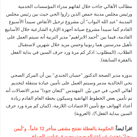
مطالب الأهالي جاءت خلال لقائهم مدراء المؤسسات الخدمية
ورئيس مجلس مدينة حمص الذين زاروا الحي حيث بين رئيس مجلس
المدينة “عبد الله البواب” أن مشروع ترحيل الأنقاض سيبدأ الأسبوع
القادم كما سيبدأ مشروع صيانة أجهزة الإنارة الشارعية خلال الأسابيع
القادمة، فيما بين “أحمد الابراهيم” مدير التربية أنه سيتم العمل على
تأهيل مدرستين هما زنوبيا وحسن مزيد خلال شهرين لاستقبال
الطلاب، (المطلوب: اذكر كم مرة ورد حرف السين في بداية الفعل
بالفقرة السابقة).
بدوره مدير الصحة الدكتور “حسان الجندي” بين أن المركز الصحي
بحي الخالدية مدمر وسيتم العمل على تأمين عيادة متنقلة لتخديم
أهالي الحي، في حين بيّن المهندس “كنعان جودا” مدير الاتصالات أنه
تم تأمين بعض الخطوط الهاتفية وسيكون بخطة العام القادم زيادة
أعداد الهواتف مع تأمين الاعتمادات اللازمة، (كمان كم مرة ورد حرف
السين ببداية الفعل؟)، (العروبة)
اقرأ ايضاً:
الحكومة بالعطلة تفتتح مشفى متأخر 12 عاماً.. و”أيمن
رضا” يتحدث عن اعتزاله صوت وصورة. عناوين الصباح