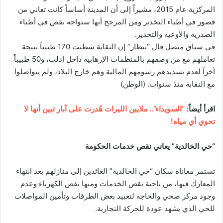
المركزية عام 2015، مشيراً إلى أن المدينة أساساً كانت تعاني من
قصور في أطباء التخدير ومن المرجح أنها ستواجه نقص في أطباء
الصدرية والأوعية والتخدير.
في سياق متصل قال “بيطار” إن النقابة شطبت 170 طبيباً نتيجة
تعاملهم مع من وصفهم بالمنظمات الإرهابية داخل إدلب، و50 طبيباً
أخراً لعدم تسديدهم رسومهم المالية وهم خارج البلاد، ولم يتواصلوا
مع النقابة منذ سنوات. (الوطن)
اقرأ أيضاً:
“السويداء”.. ملايين الليرات هُدرت على آبار تبين أنها لا
تحوي أي مياه!
“حي الخالدية” يعاني نقص خدمات الحكومة
تستمر معاناة سكان “حي الخالدية” العائدين إلى منازلهم بعد انتهاء
المعارك فيها، من ناحية نقص الخدمات ومنها نقص الكهرباء وعدم
وجود مركز صحي والحاجة لتعبيد بعض الطرقات وتأمين المواصلات
للحي الذي يشهد عودة للحركة التجارية.