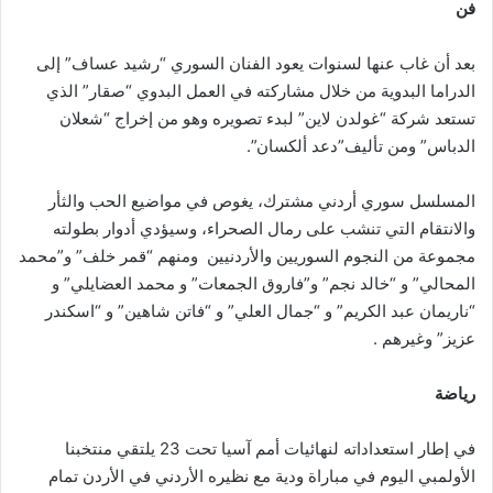
فن
بعد أن غاب عنها لسنوات يعود الفنان السوري “رشيد عساف” إلى
الدراما البدوية من خلال مشاركته في العمل البدوي “صقار” الذي
تستعد شركة “غولدن لاين” لبدء تصويره وهو من إخراج “شعلان
الدباس” ومن تأليف”دعد ألكسان”.
المسلسل سوري أردني مشترك، يغوص في مواضيع الحب والثأر
والانتقام التي تنشب على رمال الصحراء، وسيؤدي أدوار بطولته
مجموعة من النجوم السوريين والأردنيين ومنهم “قمر خلف” و”محمد
المحالي” و “خالد نجم” و”فاروق الجمعات” و محمد العضايلي” و
“ناريمان عبد الكريم” و “جمال العلي” و “فاتن شاهين” و “اسكندر
عزيز” وغيرهم .
رياضة
في إطار استعداداته لنهائيات أمم آسيا تحت 23 يلتقي منتخبنا
الأولمبي اليوم في مباراة ودية مع نظيره الأردني في الأردن تمام