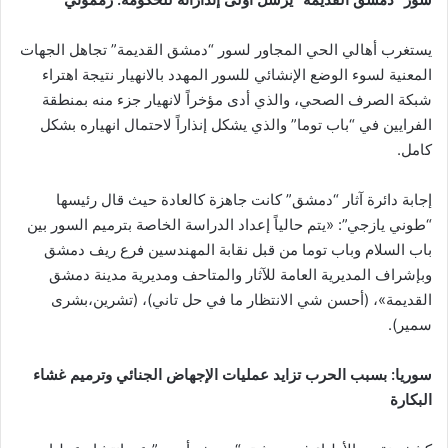
يستغرب أهالي الحي المجاور لسور “دمشق القديمة” تجاهل الجهات
المعنية لسوء الوضع الإنشائي للسور المهدد بالانهيار نتيجة اهتراء
شبكة الصرف الصحي، والذي أدى مؤخراً لانهيار جزء منه بمنطقة
الفرايين في “باب توما” والذي يشكل إنذاراً لاحتمال انهياره بشكل
كامل.
إجابة دائرة آثار “دمشق” كانت جاهزة كالعادة حيث قال رئيسها
“طوني يازجي”: «يتم حالياً إعداد الدراسة الخاصة بترميم السور بين
باب السلام وباب توما من قبل نقابة المهندسين فرع ريف دمشق
وبإشراف المديرية العامة للآثار والمتاحف ومديرية مدينة دمشق
القديمة»، (أحسن شي الانتظار ما في حل تاني)، (تشرين،بشرى
سمير).
سوريا: بسبب الحرب تزايد عمليات الإجهاض الجنائي وترميم غشاء
البكارة