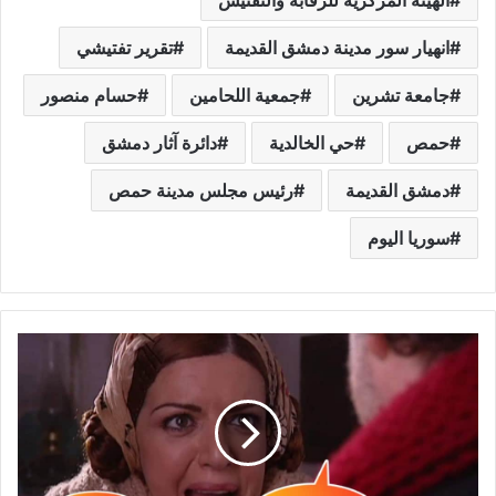
الهيئة المركزية للرقابة والتفتيش
انهيار سور مدينة دمشق القديمة
تقرير تفتيشي
جامعة تشرين
جمعية اللحامين
حسام منصور
حمص
حي الخالدية
دائرة آثار دمشق
دمشق القديمة
رئيس مجلس مدينة حمص
سوريا اليوم
ب
د
ه
ا
ز
ل
غ