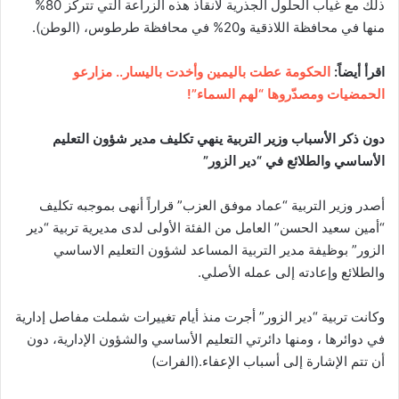
ذلك مع غياب الحلول الجذرية لانقاذ هذه الزراعة التي تتركز 80%
منها في محافظة اللاذقية و20% في محافظة طرطوس، (الوطن).
اقرأ أيضاً:
الحكومة عطت باليمين وأخدت باليسار.. مزارعو
الحمضيات ومصدّروها “لهم السماء”!
دون ذكر الأسباب وزير التربية ينهي تكليف مدير شؤون التعليم
الأساسي والطلائع في “دير الزور”
أصدر وزير التربية “عماد موفق العزب” قراراً أنهى بموجبه تكليف
“أمين سعيد الحسن” العامل من الفئة الأولى لدى مديرية تربية “دير
الزور” بوظيفة مدير التربية المساعد لشؤون التعليم الاساسي
والطلائع وإعادته إلى عمله الأصلي.
وكانت تربية “دير الزور” أجرت منذ أيام تغييرات شملت مفاصل إدارية
في دوائرها ، ومنها دائرتي التعليم الأساسي والشؤون الإدارية، دون
أن تتم الإشارة إلى أسباب الإعفاء.(الفرات)