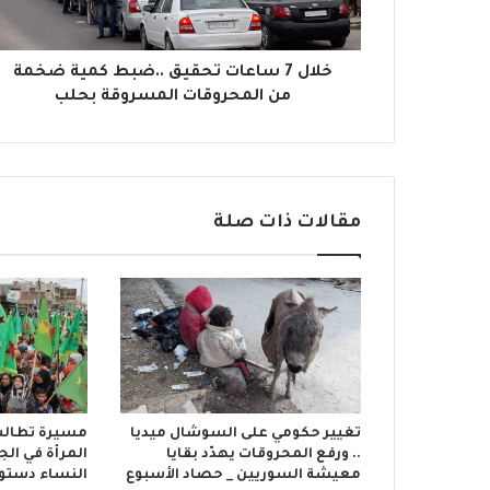
ا
ع
ا
ت
خلال 7 ساعات تحقيق ..ضبط كمية ضخمة
ت
من المحروقات المسروقة بحلب
ح
ق
ي
ق
.
مقالات ذات صلة
.
ض
ب
ط
ك
م
ي
ة
ض
تغيير حكومي على السوشال ميديا
مسيرة تطالب
خ
.. ورفع المحروقات يهدّد بقايا
المرأة في ا
م
معيشة السوريين _ حصاد الأسبوع
النساء دستوري
ة