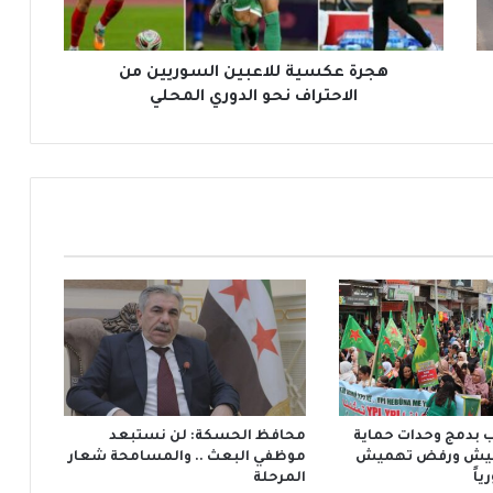
س
ي
ة
ل
هجرة عكسية للاعبين السوريين من
ل
الاحتراف نحو الدوري المحلي
ا
ع
ب
ي
ن
ا
ل
س
و
ر
ي
ي
ن
م
 بدمج وحدات حماية
محافظ الحسكة: لن نستبعد
ن
لجيش ورفض تهميش
موظفي البعث .. والمسامحة شعار
ا
اً
المرحلة
ل