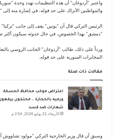
واعتبر “أردوغان” أن هذه التنظيمات تهدد وحدة “سوري
والمواطنين الأتراك على حد قوله، في إشارة منه إلى 
الرئيس التركي قال أن “بوتين” يقف إلى جانب “تركيا” ب
“دمشق” بهذا الخصوص، في حال حدوثه سيكون أكثر صوابا
ورداً على ذلك، طالب “أردوغان” الجانب الروسي بالتعاو
المخابرات السورية على حد قوله.
مقالات ذات صلة
اعتراض موكب محافظ الحسكة
ورميه بالحجارة .. محتجون يرفعون
شعارات ضد قسد
الأربعاء, 22 يوليو 2026, 2:54 م
وسبق أن قال وزير الخارجية التركي “مولود تشاووش أو