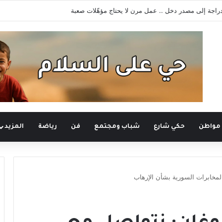
لأعياد المسيحية في صيدنايا للمطالبة بالإفراج عن المعتقلين
 مواطن
حكي شارع
شباب ومجتمع
فن
رياضة
المزيد
المخابرات السورية بشأن الإرهاب