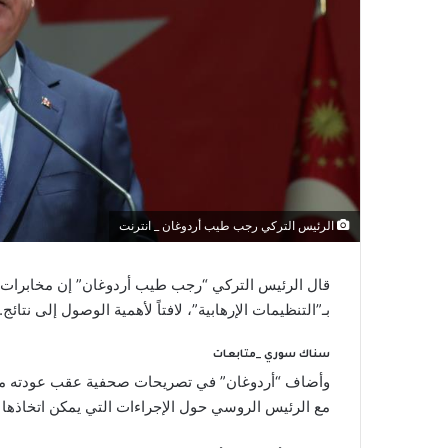
الرئيس التركي رجب طيب أردوغان _ انترنت
قال الرئيس التركي “رجب طيب أردوغان” إن مخابرات ب
بـ”التنظيمات الإرهابية”، لافتاً لأهمية الوصول إلى نتائج.
سناك سوري _متابعات
وأضاف “أردوغان” في تصريحات صحفية عقب عودته من “س
مع الرئيس الروسي حول الإجراءات التي يمكن اتخاذها ض