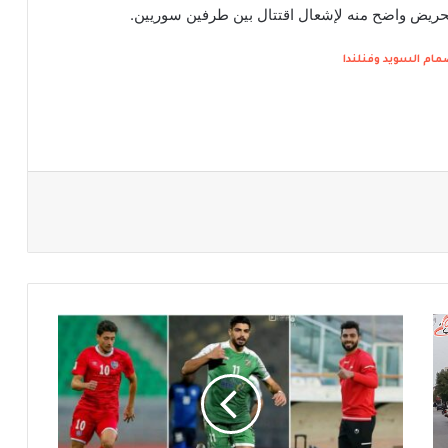
تحريض واضح منه لإشعال اقتتال بين طرفين سوريين.
مام السويد وفنلندا
ه
ج
ر
ة
ع
ك