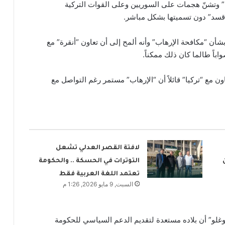
ا” وتشنّ هجمات على السوريين وعلى القوات التركية
“قسد” دون تسميتها بشكل مباشر.
شأن “مكافحة الإرهاب” وأنه ألمح إلى أن تعاون “أنقرة” مع
ً طالما كان ذلك ممكناً.
ن مع “تركيا” قائلاً أن “الإرهاب” مستمر رغم التواصل مع
لافتة القصر العدلي تشعل
التوترات في الحسكة .. والحكومة
تعتمد اللغة العربية فقط
السبت, 9 مايو 2026, 1:26 م
غلو” أن بلاده مستعدة لتقديم الدعم السياسي للحكومة