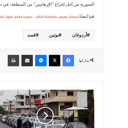
السورية من أجل إخراج “الإرهابيين” من المنطقة، في 
اقرأ أيضاً:
أردوغان يعرض مقايضة الناتو .. سوريا مقابل قبول انض
أردوغان
بوتين
قسد
فيسبوك
‫X
ماسنجر
مشاركة عبر البريد
طباعة
شاركها
خ
ل
ا
ل
7
س