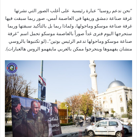
“نحن ندعم روسيا” عبارة رئيسية على أغلب الصور التي نشرتها
غرفة صناعة دمشق وريفها في العاصمة أمس، صور ربما سبقت فيها
غرفة صناعة موسكو وماحولها، ولماذا ربما بل بالتأكيد سبقتها وربما
ستحرجها اليوم فنرى غداً صوراً بالعاصمة موسكو تحمل اسم “غرفة
صناعة موسكو وماحولها تدعم الرئيس بوتين”..(لو تكتبوها بالروسي
منشان يفهموها وينحرجوا ممكن بالعربي مايفهمو الروس هالعبارات).