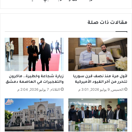
ي
ق
ل
و
ا
ا
مقالات ذات صلة
ل
ل
م
غ
ي
ر
ا
ب
ه
-
ي
ن
ؤ
ا
ك
ج
د
ي
لأول مرة منذ نصف قرن سوريا
زيارة شجاعة وخطيرة.. ماكرون
ر
س
تتحرر من آخر القيود الأميركية
والتفجيرات في العاصمة دمشق
س
ع
الخميس, 9 يوليو 2026, 3:01 م
الثلاثاء, 7 يوليو 2026, 2:04 م
م
ي
ي
د
اً
ت
ل
و
ث