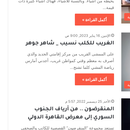
يحيطه من أشياء. وبالنسبة للأشياء، فهناك أشياء كثيرة ذات
قيمة…
ة
أكمل القراءة »
الإثنين, 16 يناير 2023, 9:00 ص
الغريب للكلب نسيب _ شاهر جوهر
على الممشى القريب من مركز إقامتي الجديد والذي
أصرف به معظم وقتي كمواطن غريب، أجدني أمارس
رياضة المشي كلما تشنج…
أكمل القراءة »
ة
الأحد, 25 ديسمبر 2022, 5:57 م
المنقرضون .. من أرياف الجنوب
السوري إلى معرض القاهرة الدولي
تستعد مجموعة “المنقرضون” القصصية للكاتب والصحفي