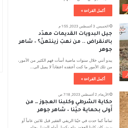
ر
أكمل القراءة »
الخميس, 3 أغسطس 2023, 1:55 م
جيل البدويات القديمات مهدّد
بالانقراض .. من نهبَ زينتهنّ؟ – شاهر
جوهر
يبدو أنني خلال سنوات ماضية أسأت فهم الكثير من الأمور،
من تلك الأمور ما كنت أعتقده اعتقاداً لا يميل الى…
ر
أكمل القراءة »
الأربعاء, 2 أغسطس 2023, 7:18 ص
حكاية الشرطي وكلبنا العجوز … من
أَولى بحماية حيّنا – شاهر جوهر
تماماً كما حدث في حيّنا الريفي الفقير قبل ثلاثين عاماً أو
يزيد، كان كلبنا العجوز ينام بكسل أمام المنزل يحلم…