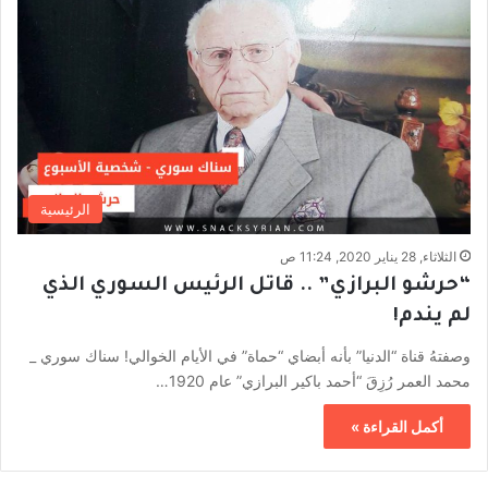
الرئيسية
الثلاثاء, 28 يناير 2020, 11:24 ص
“حرشو البرازي” .. قاتل الرئيس السوري الذي
لم يندم!
وصفتهُ قناة “الدنيا” بأنه أبضاي “حماة” في الأيام الخوالي! سناك سوري _
محمد العمر رُزِقَ “أحمد باكير البرازي” عام 1920…
أكمل القراءة »