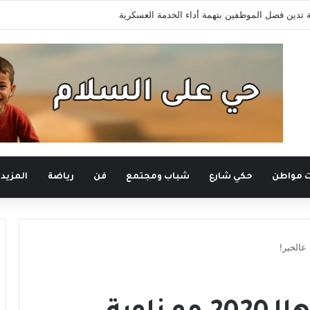
ت مواطن
حكي شارع
شباب ومجتمع
فن
رياضة
المزيد