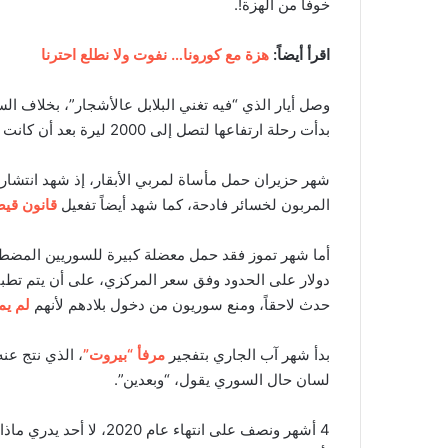
خوفاً من الهزة!.
اقرأ أيضاً:
هزة مع كورونا… نفوت ولا نطلع احترنا
وصل أيار الذي “فيه تغني البلابل عالأشجار”، بخلاف ال
بدأت رحلة ارتفاعها لتصل إلى 2000 ليرة بعد أن كانت 400 ليرة قبل أقل من شهرين،
شهر حزيران حمل مأساة لمربي الأبقار، إذ شهد انتشا
المربون لخسائر فادحة، كما شهد أيضاً تفعيل
قانون قي
دولار على الحدود وفق سعر المركزي، على أن يتم تطبي
حدث لاحقاً، ومنع سوريون من دخول بلادهم لأنهم
لم يملكوا 
بدأ شهر آب الجاري بتفجير
مرفأ “بيروت”
، الذي نتج عن
لسان حال السوري يقول، “وبعدين”.
4 أشهر ونصف على انتهاء عا