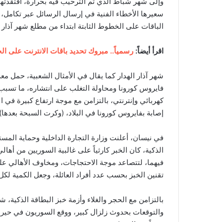
وإلى شهر شباط الذي تم الترحيب فيه بحرارة، افتقدتها 
سعيرها الأخطاء الفنية في إرسال الرسائل عبر تكامل، 
الباقات على الخطوط الثابتة ابتداء من مطلع شهر آذار 
اقرأ أيضاً:
رسمياً.. مبروك تحديد باقات الانترنت على ال
شهر آذار الهدار كما يقال في الأمثال الشعبية، حمل مع
فايروس كورونا ومحاولة التغلب على انتشاره، ما تسب
كهربائي وإنترنتي، بالتزامن مع موجة ارتفاع كبيرة في 
إصابة بفايروس كورونا في البلاد، (وكرت السبحة بعدها).
في نيسان، أعلنت وزارة التجارة الداخلية وحماية المست
الذكية، كان الخبر كارثياً على غالبية السوريين من أها
فيهما، لتتصاعد موجة الاحتجاجات، ومخاوف الأهالي عل
تقنين الخبز بحسب عدد أفراد العائلة، وجعل الكمية لكل العائلة حتى 4 ر
بالتزامن مع الحجر والغلاء وأزمة خبز البطاقة الذكية،
والتوقعات بحدوث زلزال كبير، ووقع السوريون في حيرة 