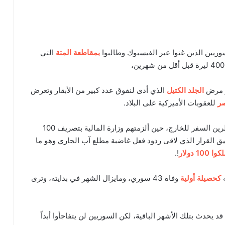
سوريين الذين غنوا عبر الفيسبوك وطالبوا
بمقاطعة المتة
التي
ر مرض
الجلد الكتيل
الذي أدى لنفوق عدد كبير من الأبقار وتعرض
صر
للعقوبات الأميركية على البلاد.
أما شهر تموز فقد حمل معضلة كبيرة للسوريين المضطرين السفر للخارج، حين ألزمتهم وزارة المالية بتصريف 100
ق القرار الذي لاقى ردود فعل غاضبة مطلع آب الجاري وهو ما
100 دولار
!.
ه
كحصيلة أولية
وفاة 43 سوري، ومايزال الشهر في بدايته، وترى
م 2020، لا أحد يدري ماذا قد يحدث بتلك الأشهر الباقية، لكن السوريين لن يتفاجأوا أبداً