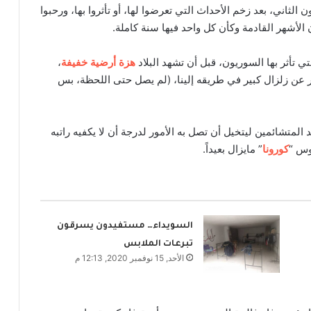
202 الجاري، بسنة كانون الثاني، بعد زخم الأحداث التي تعرضوا لها، أو تأثروا بها، ورحبوا
الأشهر القادمة وكأن كل واحد فيها سنة كاملة.
ي تأثر بها السوريون، قبل أن تشهد البلاد
هزة أرضية خفيفة
،
دور عن زلزال كبير في طريقه إلينا، (لم يصل حتى اللحظة، بس
شد المتشائمين ليتخيل أن تصل به الأمور لدرجة أن لا يكفيه راتبه
وس “
كورونا
” مايزال بعيداً.
السويداء… مستفيدون يسرقون
تبرعات الملابس
الأحد, 15 نوفمبر 2020, 12:13 م