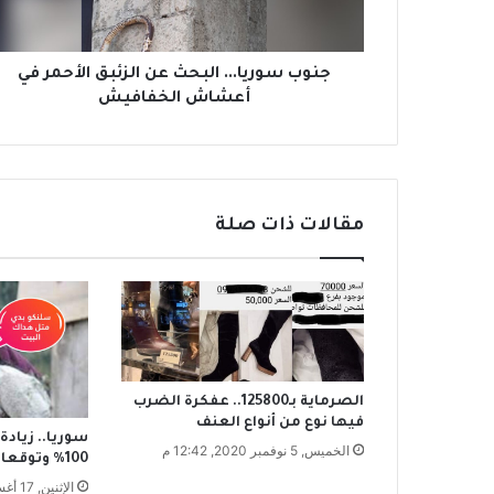
ر
ي
ا
.
جنوب سوريا... البحث عن الزئبق الأحمر في
.
أعشاش الخفافيش
.
ا
ل
ب
ح
مقالات ذات صلة
ث
ع
ن
ا
ل
ز
ئ
ب
الصرماية بـ125800.. عفكرة الضرب
ق
فيها نوع من أنواع العنف
سوريا.. زيادة 
ا
الخميس, 5 نوفمبر 2020, 12:42 م
100% وتوقعات بارتفاعها أكثر
ل
الإثنين, 17 أغسطس 2020, 1:39 م
أ