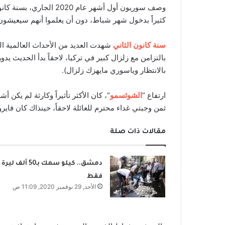
وصف سوريون أول أشهر عام 0
كثيراً بدخول شهر شباط، دون أن يعلموا أنهم سيعيشون 
سنة كانون الثاني
شهدت العديد من الأحداث العالمية الت
بالتزامن مع زلزال كبير في تركيا، لاحقاً بدأ الحديث ي
بالانتظار وياسوري مايهزك زلزال).
ارتفاع “
الشوئسمو
“، كان الأكثر تأثيراً وكارثة لم يكن أ
ثمن وجبتي غداء محترم للعائلة لاحقاً، حينذاك كان فاير
مقالات ذات صلة
دمشق.. كيلو سمك بـ50 ألف ليرة
فقط
الأحد, 29 نوفمبر 2020, 11:09 ص