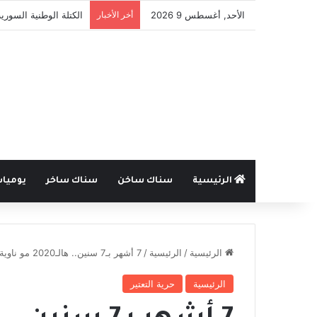
الأحد, أغسطس 9 2026
أخر الأخبار
100 دولار للفرد و300 للعائلة .. مفوضية اللاجئين تدعم عودة السوريين من لبنان
الرئيسية
سناك ساخن
سناك ساخر
يوميا
الرئيسية
/
الرئيسية
/
7 أشهر بـ7 سنين.. هالـ2020 مو ناوية عالخير!
الرئيسية
حرية التعتير