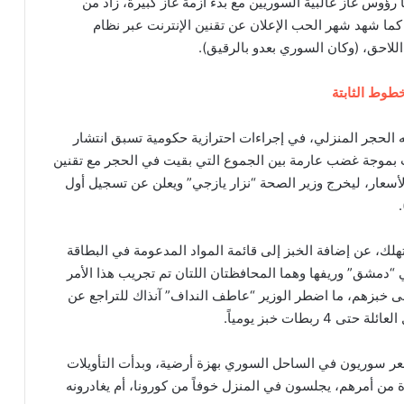
رؤوس غاز غالبية السوريين مع بدء أزمة غاز كبيرة، زاد من
كما شهد شهر الحب الإعلان عن تقنين الإنترنت عبر نظام
اللاحق، (وكان السوري بعدو بالرقيق).
خطوط الثابتة
ه الحجر المنزلي، في إجراءات احترازية حكومية تسبق انتشار
ب بموجة غضب عارمة بين الجموع التي بقيت في الحجر مع تقنين
الأسعار، ليخرج وزير الصحة “نزار يازجي” ويعلن عن تسجيل أول
هلك، عن إضافة الخبز إلى قائمة المواد المدعومة في البطاقة
لي “دمشق” وريفها وهما المحافظتان اللتان تم تجريب هذا الأمر
ى خبزهم، ما اضطر الوزير “عاطف النداف” آنذاك للتراجع عن
بطات خبز يومياً.
 شعر سوريون في الساحل السوري بهزة أرضية، وبدأت التأويلات
من أمرهم، يجلسون في المنزل خوفاً من كورونا، أم يغادرونه