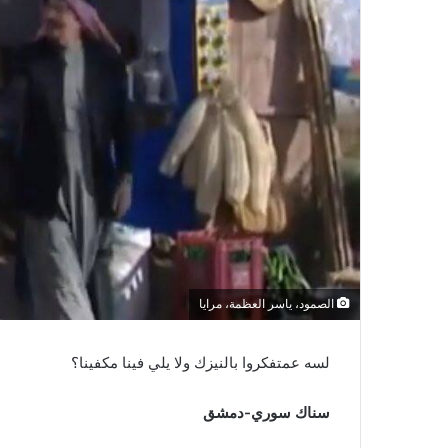
الصمود، ياسر العظمة، مرايا
لسه عمتفكروا بالنيزك ولا يلي فينا مكفينا؟
سناك سوري-دمشق