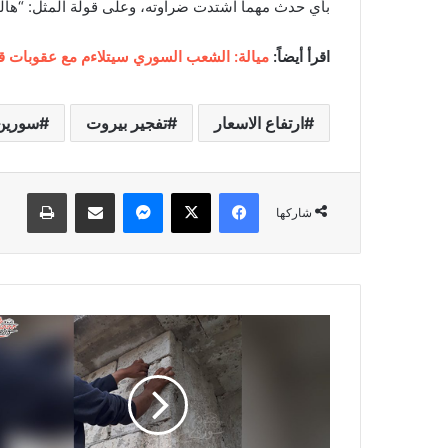
بأي حدث مهما اشتدت ضراوته، وعلى قولة المثل: “هال
اقرأ أيضاً:
ميالة: الشعب السوري سيتلاءم مع عقوبات ق
ارتفاع الاسعار
تفجير بيروت
سورين
فيسبوك
‫X
ماسنجر
مشاركة عبر البريد
طباعة
شاركها
ج
ن
و
ب
س
و