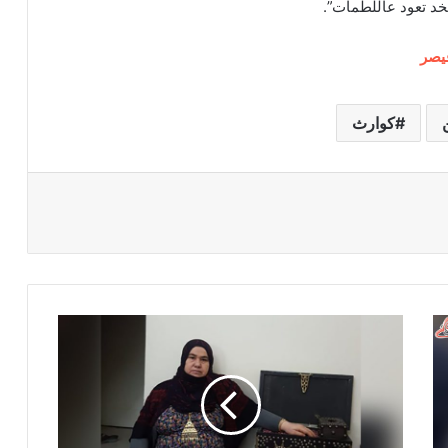
خد تعود عاللطمات”.
يصر
كوارث
ص
ن
د
و
ق
ذ