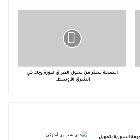
ا
ل
ص
ح
ة
ت
ح
ذ
ر
م
الصحة تحذر من تحول العراق لبؤرة وباء في
ن
الشرق الأوسط..
ت
ح
و
ل
ا
ل
ع
ر
ومة السورية بتمويل
ا