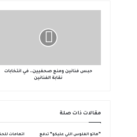
ح
ب
س
ف
ن
ا
ن
ي
ن
و
حبس فنانين ومنع صحفيين.. في انتخابات
م
نقابة الفنانين
ن
ع
ص
ح
ف
مقالات ذات صلة
ي
ي
ن
“هاتو الفلوس اللي عليكو” تدفع
اتهامات للحك
.