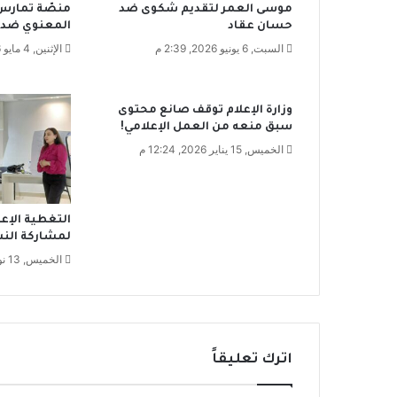
موسى العمر لتقديم شكوى ضد
منصّة تمارس 
.
حسان عقاد
المعنوي ضد 
ف
السبت, 6 يونيو 2026, 2:39 م
الإثنين, 4 مايو 2026, 6:07 م
ي
ا
ن
ت
وزارة الإعلام توقف صانع محتوى
خ
سبق منعه من العمل الإعلامي!
ا
الخميس, 15 يناير 2026, 12:24 م
ب
ا
ت
ن
التغطية الإعل
ق
لمشاركة النس
ا
الخميس, 13 نوفمبر 2025, 1:23 م
ب
ة
ا
ل
ف
اترك تعليقاً
ن
ا