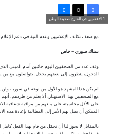
فيسبوك
‫X
ماسنجر
الإعلاميين في الخارج-صحيفة الوطن
مع ضعف تكاتف الإعلاميين وعدم النية في دعم الإعلام 
سناك سوري – خاص
وقف عدد من الصحفيين اليوم خائبين أمام المبنى الذي
الدخول، ينظرون إلى بعضهم بخجل، يتواصلون مع من يمك
لم يكن هذا المشهد هو الأول من نوعه في سوريا، ولن يك
مع الصحفيين بهذا الاستهتار، ألا يعلم من طردهم، أنه
على الأقل محاسبته على منعهم من مراقبة شفافية الانت
الممكن أن يصل بهم الأمر إلى المطالبة بإعادة هذه الانتخا
بالمقابل لا يجوز لنا أن نحمّل من قام بهذا الفعل كامل
فماذا فعل زملائهم الذين حضروا الانتخابات لاسيما 