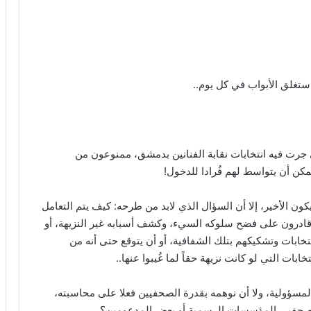
ستغلق الأبواب في كل يوم..
 جرت فيه انتخابات نقابة الفنانين بدمشق، ممنوعون من
ن أن يتواسط لهم فُرادا للدخول!
ون الأخير، إلا أن السؤال الذي لابد من طرحه: كيف يتم التعامل
م قادرون على فضح سلوكه السيء، وكشف أسبابه غير النزيهة، أو
خابات وتشكيكهم بتلك الشفافية، أو أن يتوقع حتى أنه من
بات التي لو كانت نزيهة حقاً لما غُيبوا عنها..
 المسؤولية، ولا أن نوهمه بقدرة الصحفيين فعلا على محاسبته،
من صحفيي المؤسسات الرسمية أو بعض المدعومين؟