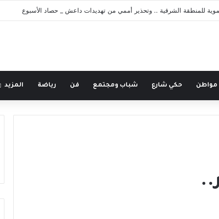
وية للمنطقة الشرقية .. وتحذير أممي من تهديدات داعش _ حصاد الأسبوع
 مواطن
حكي شارع
شباب ومجتمع
فن
رياضة
المزيد
..