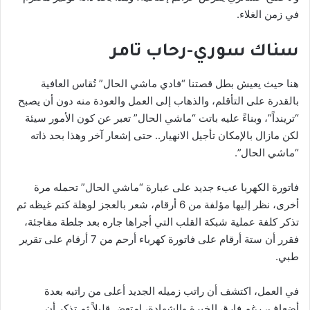
في زمن الغلاء.
سناك سوري-رحاب تامر
هنا حيث يعيش بطل قصتنا “فادي ماشي الحال” تُقاس العافية
بالقدرة على التأقلم، والذهاب إلى العمل والعودة منه دون أن يصبح
“ترينداً”، وبناءً عليه باتت “ماشي الحال” تعبر عن كون الأمور سيئة
لكن مازال بالإمكان تأجيل الانهيار.. حتى إشعار آخر وهذا بحد ذاته
“ماشي الحال”.
فاتورة الكهربا عبء جديد على عبارة “ماشي الحال” تحمله مرة
أخرى، نظر إليها مؤلفة من 6 أرقام، شعر بالعجز لوهلة كتم غيظه ثم
تذكر كلفة عملية شبكة القلب التي أجراها جاره بعد جلطة مفاجئة،
فقرر أن ستة أرقام على فاتورة كهرباء أرحم من 7 أرقام على تقرير
طبي.
في العمل، اكتشف أن راتب زميله الجديد أعلى من راتبه بعدة
أضعاف، رغم فارق الخبرة والشهادة، امتعض قليلاً ثم تذكر أن