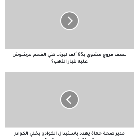
ص
ف
ف
ر
و
ج
م
ش
و
نصف فروج مشوي بـ85 ألف ليرة.. كني الفحم مرشوش
ي
عليه غبار الذهب؟
ب
ـ
م
8
د
5
ي
أ
ر
ل
ص
ف
ح
ل
ة
ي
ح
ر
م
ة
ا
مدير صحة حماة يهدد باستبدال الكوادر: بخلي الكوادر