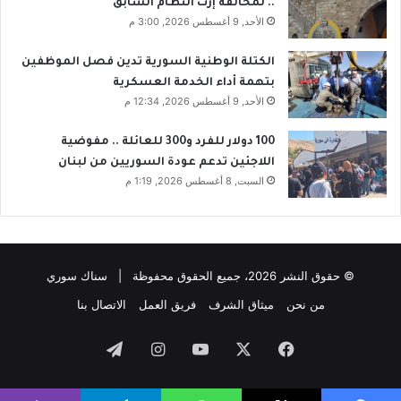
.. لمخالفة إرث النظام السابق
ب
الأحد, 9 أغسطس 2026, 3:00 م
د
ا
الكتلة الوطنية السورية تدين فصل الموظفين
ل
ه
بتهمة أداء الخدمة العسكرية
الأحد, 9 أغسطس 2026, 12:34 م
ا
!
100 دولار للفرد و300 للعائلة .. مفوضية
اللاجئين تدعم عودة السوريين من لبنان
السبت, 8 أغسطس 2026, 1:19 م
© حقوق النشر 2026، جميع الحقوق محفوظة | سناك سوري
من نحن
ميثاق الشرف
فريق العمل
الاتصال بنا
فيسبوك
‫X
‫YouTube
انستقرام
تيلقرام