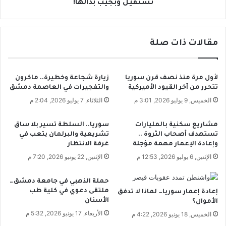
.
ة
تستقيل وبجيب بدالها!
.
ي
ك
ه
ن
د
ي
مقالات ذات صلة
د
ا
ب
ل
ا
ف
س
لأول مرة منذ نصف قرن سوريا
زيارة شجاعة وخطيرة.. ماكرون
ح
ت
تتحرر من آخر القيود الأميركية
والتفجيرات في العاصمة دمشق
م
ب
الخميس, 9 يوليو 2026, 3:01 م
الثلاثاء, 7 يوليو 2026, 2:04 م
م
د
ر
ا
مشاريع سكنية بالمليارات
سوريا.. السلطة تسير بلا ساق
ش
ل
تستهدف أصحاب الثروة ..
تشريعية والبرلمان يتعب في
و
ا
وإعادة الإعمار مهمة مؤجلة
غرفة الانتظار
ش
ل
الإثنين, 6 يوليو 2026, 12:53 م
الإثنين, 22 يونيو 2026, 7:20 م
ع
ك
ل
و
ي
ا
حملة الذهبي في جامعة دمشق…
ه
ملتقى دعوي في كلية طب
د
إعادة إعمار سوريا… لماذا لا تدفق
الأسنان
غ
الأموال؟
ر
ب
:
الأربعاء, 17 يونيو 2026, 5:32 م
الخميس, 18 يونيو 2026, 4:22 م
ا
ب