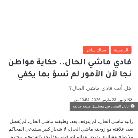
الرئيسية
سناك ساخر
فادي ماشي الحال.. حكاية مواطن
نجا لأن الأمور لم تسؤ بما يكفي
هل أنت فادي ماشي الحال؟
الإثنين, 23 مارس 2026, 10:54 ص
عادل الفساد في مسلسل ضيعة ضايعة
راتبه ماشي الحال، لم يتوقف بعد، وظيفته ماشي الحال، لم يُفصل
بعد، علاقته مع زوجته ماشي الحال، لا شجار كبير يستدعي المحاكم
ولا صلح عشائري يفرض عزائم إضافية، وهذا بحد ذاته توفير محترم