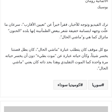
ترك الفيديو وتوجه للأخبار، فقرأ خبراً عن “تعيين الأقارب”، سرعان ما
علّت وجهه ابتسامة خفيفة شعر ببعض الطمأنينة إنها بلده “الحنون”
ماتزال كما هي و”ماشي الحال”.
مع كل موقف كان يتطلب عبارة “ماشي الحال”، كان بطل قصتنا
يخسر شيئاً، وكأن حياته عبارة عن “موت بطيء” دون أن يخسر حياته
مرة واحدة كما الموت التقليدي وهذا بحد ذاته كان يعني “ماشي
الحال”.
سوريا
كوميديا سوداء
ن