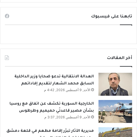
ر
خ
ا
ل
تابعنا على فيسبوك
ل
ي
ذ
ا
ه
ل
ب
ك
؟
و
ا
د
أخر المقالات
ر
ت
س
العدالة الانتقالية تدعو ضحايا وزير الداخلية
ت
السابق محمد الشعار لتقديم إفاداتهم
ق
الأحد, 9 أغسطس 2026, 4:42 م
ي
ل
الخارجية السورية تكشف عن اتفاق مع روسيا
و
بشأن مصير قاعدتَي حميميم وطرطوس
ب
الأحد, 9 أغسطس 2026, 3:37 م
ج
ي
مديرية الآثار تبرّر إقامة مطعم في قلعة دمشق
ب