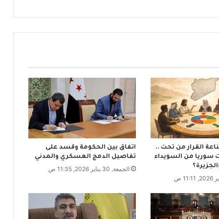
و
ا
ح
د
ي
ل
ا
ق
ي
ا
ل
ج
ل
ا
عة القرار من تحت ..
اتفاق بين الحكومة وقسد على
ء
ت سوريا من السويداء
تفاصيل الدمج العسكري والمدني
ف
الجزيرة؟
الجمعة, 30 يناير 2026, 11:35 ص
ي
ا
ل
ف
ا