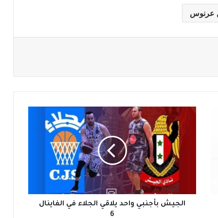
 عرنوس
ا
ل
ج
ي
ش
ب
أ
ج
ن
ب
الجيش بأجنبي واحد يلاقي الجلاء في الفاينال
ي
6