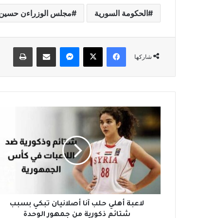
الحكومة السورية
مجلس الوزراءن حسين
فيسبوك
‫X
ماسنجر
مشاركة عبر البريد
طباعة
شاركها
ل
ا
ع
ب
ة
أ
ه
ل
ي
ح
لاعبة أهلي حلب آنا أصلانيان تبكي بسبب
ل
شتائم ذكورية من جمهور الوحدة