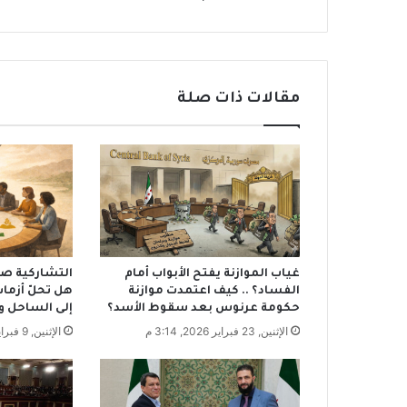
ب
آ
ن
ا
أ
مقالات ذات صلة
ص
ل
ا
ن
ي
ا
ن
ت
ب
غياب الموازنة يفتح الأبواب أمام
التشاركية صنا
ك
الفساد؟ .. كيف اعتمدت موازنة
هل تحلّ أزما
ي
حكومة عرنوس بعد سقوط الأسد؟
إلى الساحل و
ب
الإثنين, 23 فبراير 2026, 3:14 م
الإثنين, 9 فبراير 2026, 11:11 ص
س
ب
ب
ش