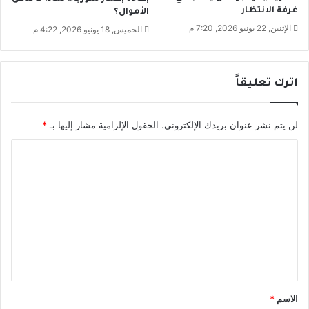
غرفة الانتظار
الأموال؟
ا
ا
ل
الإثنين, 22 يونيو 2026, 7:20 م
ل
الخميس, 18 يونيو 2026, 4:22 م
ذ
ت
ك
ر
ي
ك
اترك تعليقاً
ة
ي
لن يتم نشر عنوان بريدك الإلكتروني.
الحقول الإلزامية مشار إليها بـ
*
ا
ل
ت
ع
ل
ي
ق
*
الاسم
*