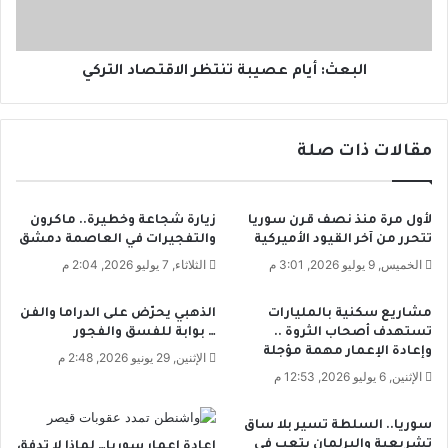
ت
أ
ز
ي
ر
ا
ع
م
البعث: أيام عصيبة تنتظر الاقتصاد التركي
و
ع
ل
ص
ا
ي
مقالات ذات صلة
ت
ب
ن
ة
ت
ت
ظ
ن
لأول مرة منذ نصف قرن سوريا
زيارة شجاعة وخطيرة.. ماكرون
ر
ت
تتحرر من آخر القيود الأميركية
والتفجيرات في العاصمة دمشق
خ
ظ
الخميس, 9 يوليو 2026, 3:01 م
الثلاثاء, 7 يوليو 2026, 2:04 م
ب
ر
ز
ا
مشاريع سكنية بالمليارات
الذهبي يحرّض على الدراما والفن
ا
ل
تستهدف أصحاب الثروة ..
… بوابة للفسق والفجور
ل
ا
وإعادة الإعمار مهمة مؤجلة
الإثنين, 29 يونيو 2026, 2:48 م
ب
ق
الإثنين, 6 يوليو 2026, 12:53 م
ط
ت
ا
ص
ق
ا
سوريا.. السلطة تسير بلا ساق
تشريعية والبرلمان يتعب في
ة
د
إعادة إعمار سوريا… لماذا لا تدفق