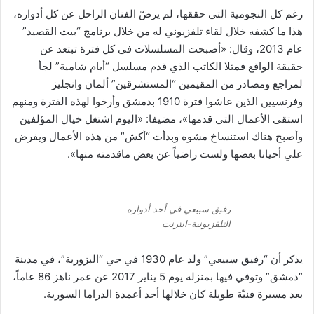
رغم كل النجومية التي حققها، لم يرضّ الفنان الراحل عن كل أدواره،
هذا ما كشفه خلال لقاء تلفزيوني له من خلال برنامج “بيت القصيد”
عام 2013، وقال: «أصبحت المسلسلات في كل فترة تبتعد عن
حقيقة الواقع فمثلا الكاتب الذي قدم مسلسل “أيام شامية” لجأ
لمراجع ومصادر من المقيمين “المستشرقين” ألمان وانجليز
وفرنسيين الذين عاشوا فترة 1910 بدمشق وأرخوا لهذه الفترة ومنهم
استقى الأعمال التي قدمها»، مضيفا: «اليوم اشتغل خيال المؤلفين
وأصبح هناك استنساخ مشوه وبدأت “أكش” من هذه الأعمال ويفرض
علي أحيانا بعضها ولست راضياً عن بعض ماقدمته منها».
رفيق سبيعي في أحد أدواره
التلفزيونية-انترنت
يذكر أن “رفيق سبيعي” ولد عام 1930 في حي “البزورية”، في مدينة
“دمشق” وتوفي فيها بمنزله يوم 5 يناير 2017 عن عمر ناهز 86 عاماً،
بعد مسيرة فنيّة طويلة كان خلالها أحد أعمدة الدراما السورية.