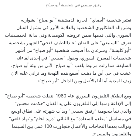
رفيق سبيعي في شخصية أبو صياح
تعتبر شخصية “أبضاي” الحارة الدمشقية “أبو صياح” بشواربه
وشرواله الفلكلوري الشخصية والعلامة الأبرز في مشوار الفنان
السوري والتي قدمها ضمن عروضه الكوميدية وفي بداية الخمسينيات
تعرف “السبيعي” على الفنان “عبداللطيف فتحي” الشهير بشخصية
“أبو كلبشة”، وسرعان ما أصبحت شخصية “أبو صياح” من أشهر
شخصيات المسرح السوري، ويقول “سبيعي” في إحدى لقاءاته
السابقة: «ما زلت مرتبط بلقب “أبو صياح” لأني من بيئة أبو صياح،
عشت في حي أين ما ذهبت أسمع هذه اللهجة وما تراني عليه الآن
زيف المدنية أما أنا بالأصل ومن الداخل “أبو صياح”».
ومع انطلاق التلفزيون السوري عام 1960 انتقلت شخصية “أبو صياح”
إلى الإذاعة ومنها إلى التلفزيون على يد الفنان “حكمت محسن”
والذي تنبأ بنجومية “رفيق سبيعي” وبدأت شهرته على نطاق أوسع
في مسلسل “مطعم السعادة” مع الثنائي “دريد لحام” و”نهاد قلعي”
وتوالت بعدها النجاحات والأعمال فتجاوزت 100 عمل بين السينما
والتلفزيون والمسرح.