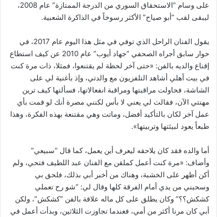
على وسام “الاستحقاق السوري من الدرجة الممتازة” عام 2008،
ليبقى لقب “أبو صياح” الأكثر رسوخاً في الذاكرة الشعبية.
يقول الفنان الراحل الذي توفي في مثل هذا اليوم عام 2017، في
حوار سابق أجراه الصحفي “جهاد أيوب” عام 2010 عن كيف استطاع
إقناع والديه بالفن: «حتى آخر لحظة لم يقتنعوا، فمثلا، ذات مرة كنت
في بيت أهلي أشاهد التلفزيون مع والدتي، وإذ بأغنية لي على
الشاشة، فحاولت مراقبتها ومراقبة انفعالاتها، فسألتها كيف ترين
مهنتي الآن، فقالت لي يعني لا بأس لكنني مصرة أنك لو قمت بأي
عمل آخر لكان بالتأكيد أفضل، وماتت وهي مقتنعة بهذه الفكرة، وهذا
طبعاً يعود لبيئتها وتربيتها».
أما والده فقد كان يلاحقه ليعرف أين يعمل، كما قال “سبيعي”
وأضاف: «مرة كنت أعمل كملقن مع الفنان عبد اللطيف فتحي، ولم
أكن أظهر على الخشبة، وهناك من أخبر أبي بذلك، فلحق بي
وسحبني من يدي أمام الفرقة كلها وقال لي: “شو رح تعملي
كشكش؟؟” وكان يطلق على كل ماله علاقة بالفن “كشكش”، ولكن
أبي كان مرنا أكثر من أمي، فعندما تجاوزت الثلاثين، وبدأت أعمل في