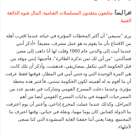
اقرأ أيضاً:
متابعون ينتقدون المسلسلات الشامية: المال شوه الذائقة
الفنية
يرى “سبيعي” أن أكثر المحطات المؤثرة في حياته عندما اقترب أهله
من الاقتناع بأن ما يقوم به هو عمل مشرف، مضيفاً: «أذكر أنني
عندما أتيت إلى والدتي عام 1960 وقلت لها أنا ذاهب إلى مصر،
فسألتني: “من أين لك ثمن تذكرة الطائرة”، فأجبتها: إنني موفد من
قبل الحكومة التي تتكفل بمصاريفي، فدهشت، وأذكر أن تلك كانت
هي المرة الوحيدة التي ودعتني أمي في المطار، فوقتها فقط عرفت
أن ما أقوم به له أهميته لكون الحكومة تبنتني، فأعتبر هذه محطة
مؤثرة، وعندما دخلت المسرح القومي وشاركت في تقديم عدد من
المسرحيات المهمة في بدايات المسرح القومي أيضا من أهم
المراحل، وكذلك عندما عملت كمخرج إذاعي، وأعتبر أن يوم اعترفت
بنا الدولة كفنانين كان يوما مهما، ونقلة في حياتي، وقتها اعترف بنا
المجتمع، وهذا يعني أننا حققنا الغاية المنشودة التي كنا نسعى
لأجلها».