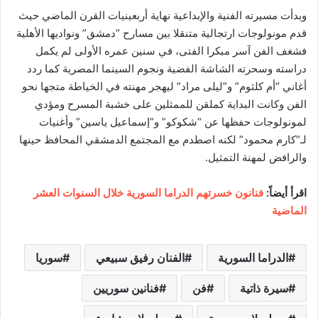
وبدأت مسيرته الفنية والإبداعية نهاية أربعينيات القرن الماضي حيث
قدم مونولوجات ارتجالية متنقلا بين مسارح “دمشق” ونواديها الأهلية
فشغف الفن آسر مبكرا الفتى، في سنين عمره الأولى لم يكمل
دراسته وسحرته الشاشة الفضية ونجوم السينما المصرية كما ردد
أغاني “أم كلثوم” و”ليلى مراد” ليهجر مهنته في الخياطة متجها نحو
الفن وكانت البداية كملقن للممثلين على خشبة المسرح ومؤدي
لمونولوجات حفظها عن “شكوكو” و”إسماعيل ياسين” وأغنيات
لـ”كارم محمود” لكنه اصطدم مع المجتمع الدمشقي المحافظ حينها
والرافض لمهنة التمثيل.
اقرأ أيضاً:
فنانون خسرتهم الدراما السورية خلال السنوات العشر
الماضية
الدراما السورية
الفنان رفيق سبيعي
سوريا
سيرة ذاتية
فن
فنانين سوريين