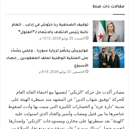
مقالات ذات صلة
توقيف الصحفية ربا حبّوش في إدلب .. اتهام
نائبة رئيس الائتلاف بالانتماء لـ”الفلول”
السبت, 25 يوليو 2026, 12:12 م
غوتيريش يحضّر لزيارة سوريا .. وعلبي يشدّد
على الملكية الوطنية لملف المفقودين _ حصاد
الأسبوع
الخميس, 23 يوليو 2026, 6:16 م
مصادر أكدت حل حركة “الزنكي” لنفسها مع اختفاء القائد العام
للحركة “توفيق شهاب الدين” عن المشهد منذ سيطرة الهيئة على
مدينة “دارة عزة” و الخسارات الكبيرة التي منيت بها وأدت لسقوط
عناصرها ما بين قتيل ومصاب وأسير والعتاد الذي استولت عليه
“الهيئة” بعد سيطرتها على مخازن ومستودعات “الزنكي” وإصدارها
لتعميم حصل “سناك سوري” على نسخة منه يمنع تجار السلاح من