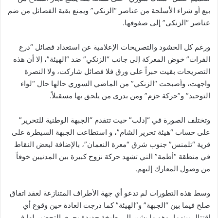
بيع أو شراء الأسلحة من عناصر “الزنكي” ويمنع بقية الفصائل من ضم
عناصر “الزنكي” إلى صفوفها.
ورغم كل الحشود والتصريحات الإعلامية عن استعداد فصائل “درع
الفرات” خوض المعركة إلى جانب “الزنكي” ضد “الهيئة”، إلا أن هذه
التصريحات بقيت حبراً على ورق فلا فصائل شاركت، ولا النصرة
واجهت، وأصبحت “الزنكي” من الماضي السوري حالها حال “لواء
التوحيد” و”حركة حزم” ومن يدري من يلحق بها مسقبلاً.
وتختلف الصورة في “إدلب” حيث تتقدم “الجبهة الوطنية للتحرير”
على حساب “هيئة تحرير الشام”، و استطاعت الجبهة السيطرة على
قرية “تلمنس” جنوب شرق “معرة النعمان”، بالإضافة لبعض النقاط
في منطقة “أطمة” التي تشهد حركة نزوح كبيرة بين المدنيين خوفاً
من وصول المعارك إليهم.
وسط هذه التطورات لم تدعو أي جهة الأطراف المتنازعة لعقد اتفاق
صلح فيما بين “الجبهة” و”الهيئة” كما درجت العادة حين وقوع أي
اقتتال بينهما، وهو ما يشير إلى طبخة جديدة يجري التحضير لها في