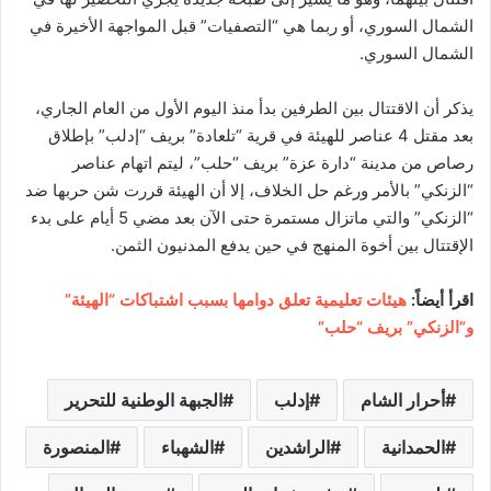
الشمال السوري، أو ربما هي “التصفيات” قبل المواجهة الأخيرة في
الشمال السوري.
يذكر أن الاقتتال بين الطرفين بدأ منذ اليوم الأول من العام الجاري،
بعد مقتل 4 عناصر للهيئة في قرية “تلعادة” بريف “إدلب” بإطلاق
رصاص من مدينة “دارة عزة” بريف “حلب”، ليتم اتهام عناصر
“الزنكي” بالأمر ورغم حل الخلاف، إلا أن الهيئة قررت شن حربها ضد
“الزنكي” والتي ماتزال مستمرة حتى الآن بعد مضي 5 أيام على بدء
الإقتتال بين أخوة المنهج في حين يدفع المدنيون الثمن.
اقرأ أيضاً:
هيئات تعليمية تعلق دوامها بسبب اشتباكات “الهيئة”
و”الزنكي” بريف “حلب”
أحرار الشام
إدلب
الجبهة الوطنية للتحرير
الحمدانية
الراشدين
الشهباء
المنصورة