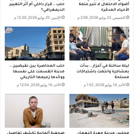
ب
ص
أضواء الاحتفال لا تنير عتمة
حلب .. قرار داخلي أم أثر التغيير
س
ا
الأحياء المدمّرة
الديمغرافي؟
ا
د
الخميس, 23 يوليو 2026, 2:58 م
الإثنين, 20 يوليو 2026, 12:39 م
ل
ي
ت
ة
ا
ا
ج
ل
ر
ع
م
ر
ي
ب
ن
ي
ليلة ساخنة في أعزاز .. بدأت
حلب المحاصرة بين نقيضين ..
ب
ة
بمشاجرة وانتهت باشتباكات
مدينة انقسمت على نفسها
ي
ف
مسلحة
ووحّدها زعيمها التاريخي
ح
ي
الأحد, 19 يوليو 2026, 1:52 م
الأحد, 19 يوليو 2026, 12:54 م
د
"
د
ب
ر
ي
ب
ر
ح
و
ه
ت
"
؟
مجلس مدينة معرة النعمان
صحفية ألمانية تكشف تفاصيل