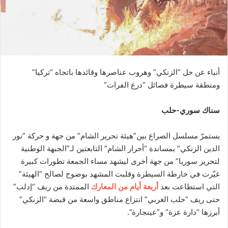
أنباء عن حل “الزنكي” وهروب عناصرها وقائدها باتجاه “تركيا”
ومنطقة سيطرة فصائل “درع الفرات”
سناك سوري-حلب
يستمرّ مسلسل الصراع بين”هيئة تحرير الشام” من جهة و حركة “نور
الدين الزنكي” بمساندة “أحرار الشام” التابعتين لـ”الجبهة الوطنية
لتحرير سوريا” من جهة أخرى ليشهد مساء الجمعة تطورات كبيرة
غيّرت في خارطة السيطرة وقلبت المشهد بوضوح لصالح “الهيئة”
التي استطاعت بعد
أربعة أيام من المعارك
الممتدة من ريف “إدلب”
حتى ريف “حلب الغربي” انتزاع مناطق واسعة من قبضة “الزنكي”
أبرزها “دارة عزة” و”عينجارة”.