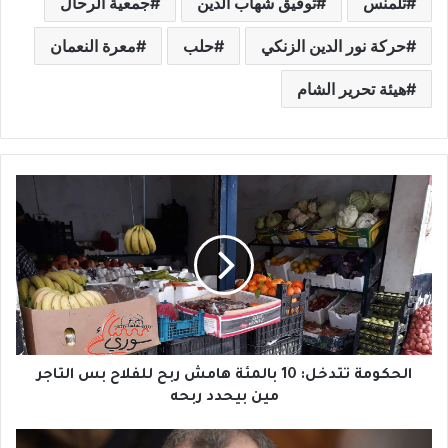
تلمنس
توفيق شهاب الدين
جمعية الرحال
حركة نور الدين الزنكي
حلب
معرة النعمان
هيئة تحرير الشام
ا
ل
ح
ك
و
م
ة
ت
ت
د
الحكومة تتدخل: 10 بالمئة هامش ربح للفلاح بس التاجر
خ
مين بيحدد ربحه
ل
:
ه