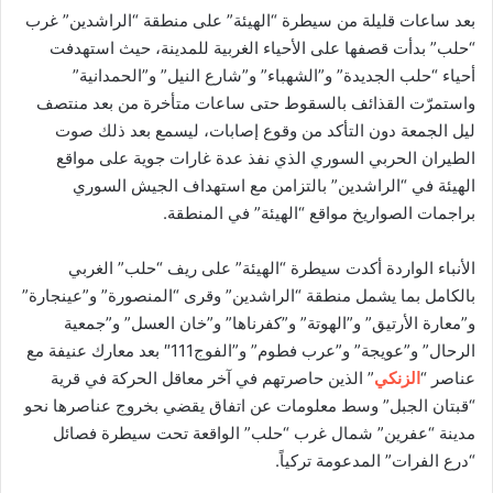
بعد ساعات قليلة من سيطرة “الهيئة” على منطقة “الراشدين” غرب
“حلب” بدأت قصفها على الأحياء الغربية للمدينة، حيث استهدفت
أحياء “حلب الجديدة” و”الشهباء” و”شارع النيل” و”الحمدانية”
واستمرّت القذائف بالسقوط حتى ساعات متأخرة من بعد منتصف
ليل الجمعة دون التأكد من وقوع إصابات، ليسمع بعد ذلك صوت
الطيران الحربي السوري الذي نفذ عدة غارات جوية على مواقع
الهيئة في “الراشدين” بالتزامن مع استهداف الجيش السوري
براجمات الصواريخ مواقع “الهيئة” في المنطقة.
الأنباء الواردة أكدت سيطرة “الهيئة” على ريف “حلب” الغربي
بالكامل بما يشمل منطقة “الراشدين” وقرى “المنصورة” و”عينجارة”
و”معارة الأرتيق” و”الهوتة” و”كفرناها” و”خان العسل” و”جمعية
الرحال” و”عويجة” و”عرب فطوم” و”الفوج111″ بعد معارك عنيفة مع
عناصر “
الزنكي
” الذين حاصرتهم في آخر معاقل الحركة في قرية
“قبتان الجبل” وسط معلومات عن اتفاق يقضي بخروج عناصرها نحو
مدينة “عفرين” شمال غرب “حلب” الواقعة تحت سيطرة فصائل
“درع الفرات” المدعومة تركياً.