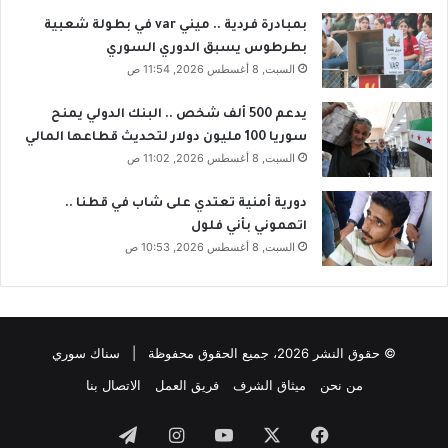
بمبادرة فردية .. ميني var في بطولة شعبية
بطرطوس يسبق الدوري السوري
السبت, 8 أغسطس 2026, 11:54 ص
يدعم 500 ألف شخص .. البنك الدولي يمنح
سوريا 100 مليون دولار لتحديث قطاعها المالي
السبت, 8 أغسطس 2026, 11:02 ص
دورية أمنية تعتدي على شاب في قطنا ..
اتهموني بأني فلول
السبت, 8 أغسطس 2026, 10:53 ص
© حقوق النشر 2026، جميع الحقوق محفوظة | سناك سوري
من نحن
ميثاق الشرف
فريق العمل
الاتصال بنا
فيسبوك
‫X
‫YouTube
انستقرام
تيلقرام