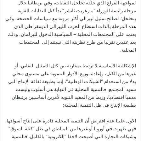
لمواجهة الفراغ الذي خلفه تخلخل النقابات، وفي بريطانيا خلال
مرحلة رئيسة الوزراء “مارغريت ثاتشر” بدأ كتل النقابات القوية
بتخلخل؛ لصالح تمثيل ليبرالي أكثر مرونة مع سياسات الخصخة، وفي
هذه المرحلة بالذات استطاع الحزب الليبرالي الديمقراطي الذي
يعتمد على المجتمعات المحلية – السياسية الدخول للبرلمان، وذلك
بعد عقدين تقريبا من طرح نظريته التي تستند إلى المجتمعات
المحلية.
الإشكالية الأساسية لا ترتبط بمقارنة بين كتل التمثيل النقابي، أو
غيرها من الكتل، وإعادة توزيع الأدوار التنموية على مستوى محلي
بدلا من استخدام “الشبكات الوطنية”، إنما بطبيعة ثقافة الإنتاج التي
تسود المجتمع، فالتنمية المحلية في النهاية هي أسلوب وليست
مذهبا اقتصاديا، وربما من المفيد التنويه لأمرين أساسيين يرتبطان
بطبيعة الإنتاج في ظل التنمية المحلية:
الأول علينا عدم افتراض أن التنمية المحلية قادرة على إنتاج أسواقها،
فهي ظهرت في أوروبا أو غيرها من المناطق في ظل “كتلة السوق”
وشبكات التجارة التي أصبحت لاحقا “إلكترونية” بالكامل، فالتنمية