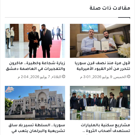
و
ج
مقالات ذات صلة
ق
ي
ا
د
ت
"
ع
و
ن
أ
ا
ج
غ
ر
ا
ة
ز
ا
لأول مرة منذ نصف قرن سوريا
زيارة شجاعة وخطيرة.. ماكرون
ل
ل
تتحرر من آخر القيود الأميركية
والتفجيرات في العاصمة دمشق
ل
ع
الخميس, 9 يوليو 2026, 3:01 م
الثلاثاء, 7 يوليو 2026, 2:04 م
ك
ا
ل
م
.
ل
.
7
ا
0
ل
0
إ
0
د
ب
مشاريع سكنية بالمليارات
سوريا.. السلطة تسير بلا ساق
ا
ا
تستهدف أصحاب الثروة ..
تشريعية والبرلمان يتعب في