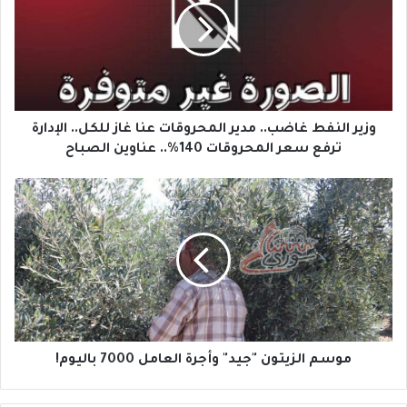
ر
ا
ل
ن
ف
ط
غ
وزير النفط غاضب.. مدير المحروقات عنا غاز للكل.. الإدارة
ا
ترفع سعر المحروقات 140%.. عناوين الصباح
ض
ب
م
.
و
.
س
م
م
د
ا
ي
ل
ر
ز
ا
ي
ل
ت
م
و
موسم الزيتون "جيد" وأجرة العامل 7000 باليوم!
ح
ن
ر
"