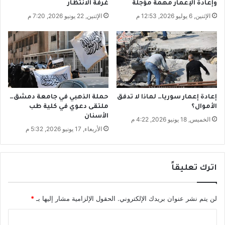
ر
ل
وإعادة الإعمار مهمة مؤجلة
غرفة الانتظار
ة
ي
الإثنين, 6 يوليو 2026, 12:53 م
الإثنين, 22 يونيو 2026, 7:20 م
ت
و
ر
م
ف
!
ع
س
ع
ر
ا
إعادة إعمار سوريا… لماذا لا تدفق
حملة الذهبي في جامعة دمشق…
ل
الأموال؟
ملتقى دعوي في كلية طب
م
الأسنان
الخميس, 18 يونيو 2026, 4:22 م
ح
الأربعاء, 17 يونيو 2026, 5:32 م
ر
و
ق
اترك تعليقاً
ا
ت
1
لن يتم نشر عنوان بريدك الإلكتروني.
الحقول الإلزامية مشار إليها بـ
*
4
0
ا
%