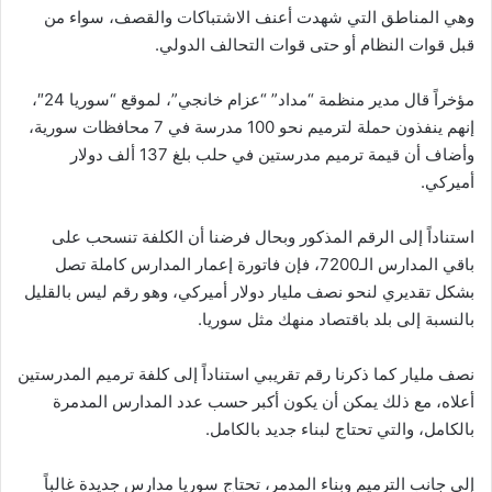
وهي المناطق التي شهدت أعنف الاشتباكات والقصف، سواء من
قبل قوات النظام أو حتى قوات التحالف الدولي.
مؤخراً قال مدير منظمة “مداد” “عزام خانجي”، لموقع “سوريا 24″،
إنهم ينفذون حملة لترميم نحو 100 مدرسة في 7 محافظات سورية،
وأضاف أن قيمة ترميم مدرستين في حلب بلغ 137 ألف دولار
أميركي.
استناداً إلى الرقم المذكور وبحال فرضنا أن الكلفة تنسحب على
باقي المدارس الـ7200، فإن فاتورة إعمار المدارس كاملة تصل
بشكل تقديري لنحو نصف مليار دولار أميركي، وهو رقم ليس بالقليل
بالنسبة إلى بلد باقتصاد منهك مثل سوريا.
نصف مليار كما ذكرنا رقم تقريبي استناداً إلى كلفة ترميم المدرستين
أعلاه، مع ذلك يمكن أن يكون أكبر حسب عدد المدارس المدمرة
بالكامل، والتي تحتاج لبناء جديد بالكامل.
إلى جانب الترميم وبناء المدمر، تحتاج سوريا مدارس جديدة غالباً