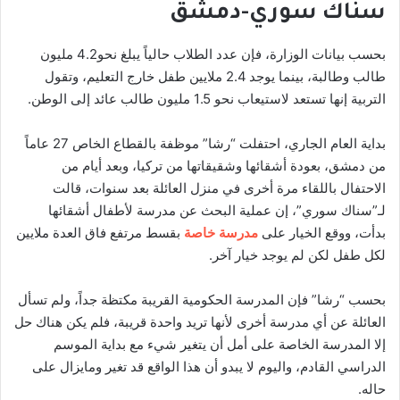
سناك سوري-دمشق
بحسب بيانات الوزارة، فإن عدد الطلاب حالياً يبلغ نحو4.2 مليون
طالب وطالبة، بينما يوجد 2.4 ملايين طفل خارج التعليم، وتقول
التربية إنها تستعد لاستيعاب نحو 1.5 مليون طالب عائد إلى الوطن.
بداية العام الجاري، احتفلت “رشا” موظفة بالقطاع الخاص 27 عاماً
من دمشق، بعودة أشقائها وشقيقاتها من تركيا، وبعد أيام من
الاحتفال باللقاء مرة أخرى في منزل العائلة بعد سنوات، قالت
لـ”سناك سوري”، إن عملية البحث عن مدرسة لأطفال أشقائها
بدأت، ووقع الخيار على
مدرسة خاصة
بقسط مرتفع فاق العدة ملايين
لكل طفل لكن لم يوجد خيار آخر.
بحسب “رشا” فإن المدرسة الحكومية القريبة مكتظة جداً، ولم تسأل
العائلة عن أي مدرسة أخرى لأنها تريد واحدة قريبة، فلم يكن هناك حل
إلا المدرسة الخاصة على أمل أن يتغير شيء مع بداية الموسم
الدراسي القادم، واليوم لا يبدو أن هذا الواقع قد تغير ومايزال على
حاله.