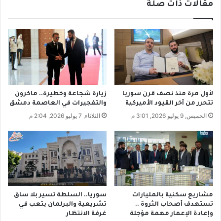
مقالات ذات صلة
ر
ف
ي
ي
س
إ
ب
د
و
ل
س
ب
ا
.
ط
.
ة
ه
لأول مرة منذ نصف قرن سوريا
زيارة شجاعة وخطيرة.. ماكرون
أ
ل
تتحرر من آخر القيود الأميركية
والتفجيرات في العاصمة دمشق
م
ا
الخميس, 9 يوليو 2026, 3:01 م
الثلاثاء, 7 يوليو 2026, 2:04 م
ر
س
ي
ت
ك
ه
ي
د
ة
ف
ز
ع
ي
مشاريع سكنية بالمليارات
سوريا.. السلطة تسير بلا ساق
م
تستهدف أصحاب الثروة ..
تشريعية والبرلمان يتعب في
د
وإعادة الإعمار مهمة مؤجلة
غرفة الانتظار