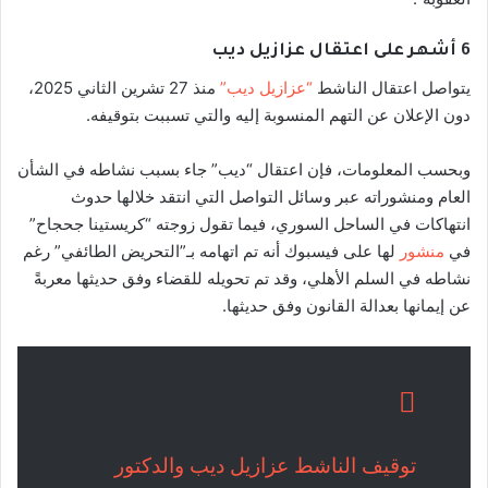
6 أشهر على اعتقال عزازيل ديب
يتواصل اعتقال الناشط
“عزازيل ديب”
منذ 27 تشرين الثاني 2025،
دون الإعلان عن التهم المنسوبة إليه والتي تسببت بتوقيفه.
وبحسب المعلومات، فإن اعتقال “ديب” جاء بسبب نشاطه في الشأن
العام ومنشوراته عبر وسائل التواصل التي انتقد خلالها حدوث
انتهاكات في الساحل السوري، فيما تقول زوجته “كريستينا جحجاح”
في
منشور
لها على فيسبوك أنه تم اتهامه بـ”التحريض الطائفي” رغم
نشاطه في السلم الأهلي، وقد تم تحويله للقضاء وفق حديثها معربةً
عن إيمانها بعدالة القانون وفق حديثها.
توقيف الناشط عزازيل ديب والدكتور