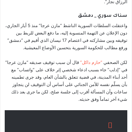
الرزاق نجار”.
سناك سوري _ دمشق
واعتقلت السلطات السورية الناشط “مازن عرجا” منذ 5 أيار الجاري،
دون الإعلان عن التهمة المنسوبة إليه، ما دفع البعض للربط بين
توقيفه وبين مشاركته في اعتصام 17 نيسان الذي أقيم في “دمشق”
ورفع مطالب للحكومة السورية بتحسين الأوضاع المعيشية.
لكن الصحفي
“حازم داكل”
قال أن سبب توقيف صديقه “مازن عرجا”
في “إدلب” جاء بسبب ادعاء شخصي إثر خلاف على “واتساب” مع
أحد أبناء المدينة، في قضية تتعلق بالشأن العام، وقد جرى تطمينه
بأن يسلّم نفسه للأمن الجنائي على أساس أن التوقيف لن يتجاوز
ساعات وأن المسألة أقرب إلى جلسة صلح، لكن ما جرى بعد ذلك
شيء آخر تماماً وفق حديثه.