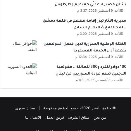
بشأن مصير قاعدتَي حميميم وطرطوس
ط
الأحد, 9 أغسطس 2026, 3:37 م
ن
ي
مديرية الآثار تبرّر إقامة مطعم في قلعة دمشق
ة
.. لمخالفة إرث النظام السابق
ل
الأحد, 9 أغسطس 2026, 3:00 م
ل
ش
الكتلة الوطنية السورية تدين فصل الموظفين
ب
بتهمة أداء الخدمة العسكرية
ا
الأحد, 9 أغسطس 2026, 12:34 م
ب
100 دولار للفرد و300 للعائلة .. مفوضية
اللاجئين تدعم عودة السوريين من لبنان
السبت, 8 أغسطس 2026, 1:19 م
© حقوق النشر 2026، جميع الحقوق محفوظة | سناك سوري
من نحن
ميثاق الشرف
فريق العمل
الاتصال بنا