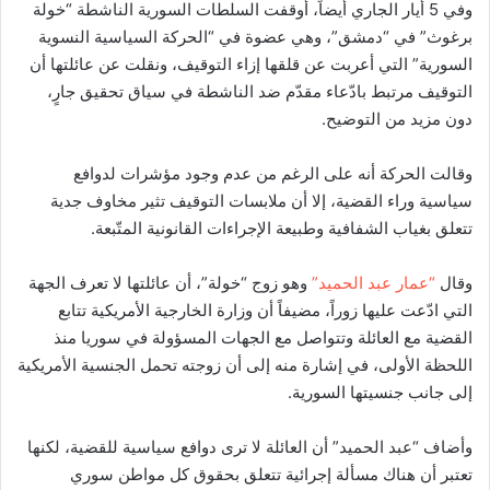
وفي 5 أيار الجاري أيضاً، أوقفت السلطات السورية الناشطة “خولة
برغوث” في “دمشق”، وهي عضوة في “الحركة السياسية النسوية
السورية” التي أعربت عن قلقها إزاء التوقيف، ونقلت عن عائلتها أن
التوقيف مرتبط بادّعاء مقدّم ضد الناشطة في سياق تحقيق جارٍ،
دون مزيد من التوضيح.
وقالت الحركة أنه على الرغم من عدم وجود مؤشرات لدوافع
سياسية وراء القضية، إلا أن ملابسات التوقيف تثير مخاوف جدية
تتعلق بغياب الشفافية وطبيعة الإجراءات القانونية المتّبعة.
وقال
“عمار عبد الحميد”
وهو زوج “خولة”، أن عائلتها لا تعرف الجهة
التي ادّعت عليها زوراً، مضيفاً أن وزارة الخارجية الأمريكية تتابع
القضية مع العائلة وتتواصل مع الجهات المسؤولة في سوريا منذ
اللحظة الأولى، في إشارة منه إلى أن زوجته تحمل الجنسية الأمريكية
إلى جانب جنسيتها السورية.
وأضاف “عبد الحميد” أن العائلة لا ترى دوافع سياسية للقضية، لكنها
تعتبر أن هناك مسألة إجرائية تتعلق بحقوق كل مواطن سوري