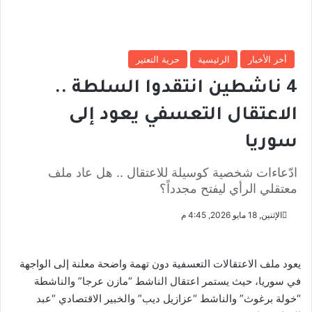
أخر الأخبار
الرئيسية
حرية التعتير
4 ناشطين انتقدوا السلطة ..
الاعتقال التعسفي يعود إلى
سوريا
ادّعاءات شخصية كوسيلة للاعتقال .. هل عاد ملف
معتقلي الرأي ليفتح مجدداً؟
الإثنين, 18 مايو 2026, 4:45 م
يعود ملف الاعتقالات التعسفية دون تهمة واضحة معلنة إلى الواجهة
في سوريا، حيث يستمر اعتقال الناشط “مازن عرجا” والناشطة
“خولة برغوث” والناشط “عزازيل ديب” والخبير الاقتصادي “عبد