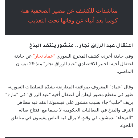
مناشدات للكشف عن مصير الصحفية هبة
كوسا بعد أنباء عن وفاتها تحت التعذيب
اعتقال عبد الرزاق نجار .. منشور ينتقد البذخ
وفي حادثة أخرى، كشف المخرج السوري
“عماد نجار”
عن حادثة
اعتقال أخيه الخبير الاقتصادي “عبد الرزاق نجار” منذ 29 نيسان
الماضي.
وقال “عماد” المعروف بمواقفه المعارضة بشدّة للسلطات السورية،
ظهر في مقطع مصور ليعلن أن اعتقال أخيه “عبد الرزاق” في “مارع”
بريف “حلب” جاء بسبب منشور على فيسبوك انتقد فيه مظاهر
الترف والبذخ في الفعاليات الحكومية لا سيما مع افتتاح صالة
“الفيحاء” بدمشق، في وقتٍ لا يزال فيه الناس يقيمون في مناطق
اللجوء.