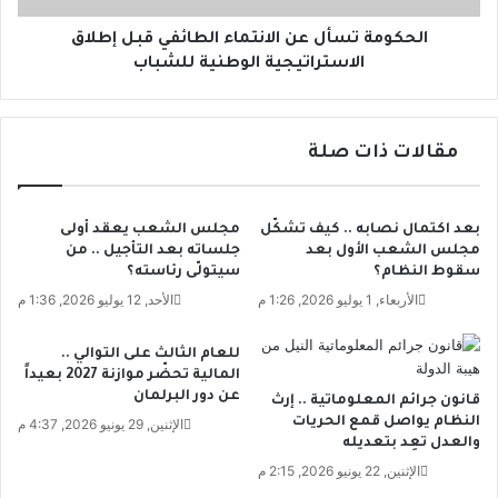
و
س
ن
أ
الحكومة تسأل عن الانتماء الطائفي قبل إطلاق
ا
ل
الاستراتيجية الوطنية للشباب
ل
ع
ا
ن
ج
ا
ت
مقالات ذات صلة
ل
م
ا
ا
ن
ع
ت
بعد اكتمال نصابه .. كيف تشكّل
مجلس الشعب يعقد أولى
ي
م
مجلس الشعب الأول بعد
جلساته بعد التأجيل .. من
ة
ا
سقوط النظام؟
سيتولّى رئاسته؟
ت
ء
الأربعاء, 1 يوليو 2026, 1:26 م
الأحد, 12 يوليو 2026, 1:36 م
ن
ا
ف
ل
للعام الثالث على التوالي ..
ي
ط
المالية تحضّر موازنة 2027 بعيداً
ت
ا
عن دور البرلمان
قانون جرائم المعلوماتية .. إرث
ر
ئ
النظام يواصل قمع الحريات
الإثنين, 29 يونيو 2026, 4:37 م
خ
ف
والعدل تعِد بتعديله
ي
ي
الإثنين, 22 يونيو 2026, 2:15 م
ص
ق