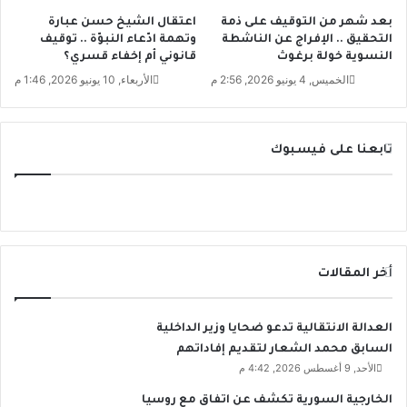
ب
ب
ي
بعد شهر من التوقيف على ذمة
اعتقال الشيخ حسن عبارة
ل
التحقيق .. الإفراج عن الناشطة
وتهمة ادّعاء النبوّة .. توقيف
ت
إ
النسوية خولة برغوث
قانوني أم إخفاء قسري؟
ا
ط
ل
الخميس, 4 يونيو 2026, 2:56 م
الأربعاء, 10 يونيو 2026, 1:46 م
ل
أ
ا
خ
ق
و
ا
تابعنا على فيسبوك
ا
ل
ت
ا
س
ت
ر
ا
ت
أخر المقالات
ي
ج
ي
العدالة الانتقالية تدعو ضحايا وزير الداخلية
ة
السابق محمد الشعار لتقديم إفاداتهم
ا
الأحد, 9 أغسطس 2026, 4:42 م
ل
الخارجية السورية تكشف عن اتفاق مع روسيا
و