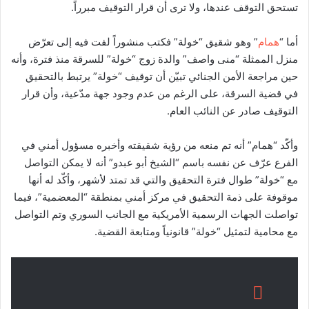
تستحق التوقف عندها، ولا ترى أن قرار التوقيف مبرراً.
أما “
همام
” وهو شقيق “خولة” فكتب منشوراً لفت فيه إلى تعرّض
منزل الممثلة “منى واصف” والدة زوج “خولة” للسرقة منذ فترة، وأنه
حين مراجعة الأمن الجنائي تبيّن أن توقيف “خولة” يرتبط بالتحقيق
في قضية السرقة، على الرغم من عدم وجود جهة مدّعية، وأن قرار
التوقيف صادر عن النائب العام.
وأكّد “همام” أنه تم منعه من رؤية شقيقته وأخبره مسؤول أمني في
الفرع عرّف عن نفسه باسم “الشيخ أبو عبدو” أنه لا يمكن التواصل
مع “خولة” طوال فترة التحقيق والتي قد تمتد لأشهر، وأكّد له أنها
موقوفة على ذمة التحقيق في مركز أمني بمنطقة “المعضمية”، فيما
تواصلت الجهات الرسمية الأمريكية مع الجانب السوري وتم التواصل
مع محامية لتمثيل “خولة” قانونياً ومتابعة القضية.