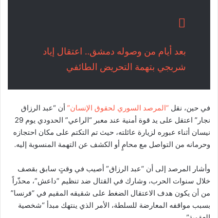
بعد أيام من وصوله دمشق.. اعتقال إياد
شربجي بتهمة التحريض الطائفي
في حين، نقل
“المرصد السوري لحقوق الإنسان”
أن “عبد الرزاق
نجار” اعتقل على يد قوة أمنية عند معبر “الراعي” الحدودي يوم 29
نيسان أثناء عبوره لزيارة عائلته، حيث تم التكتم على مكان احتجازه
وحرمانه من التواصل مع محامٍ أو الكشف عن التهمة المنسوبة إليه.
وأشار المرصد إلى أن “عبد الرزاق” أصيب في وقتٍ سابق بقصف
خلال سنوات الحرب، وشارك في القتال ضد تنظيم “داعش”، محذّراً
من أن يكون هدف الاعتقال الضغط على شقيقه المقيم في “فرنسا”
بسبب مواقفه المعارضة للسلطة، الأمر الذي ينتهك مبدأ “شخصية
العقوبة”.