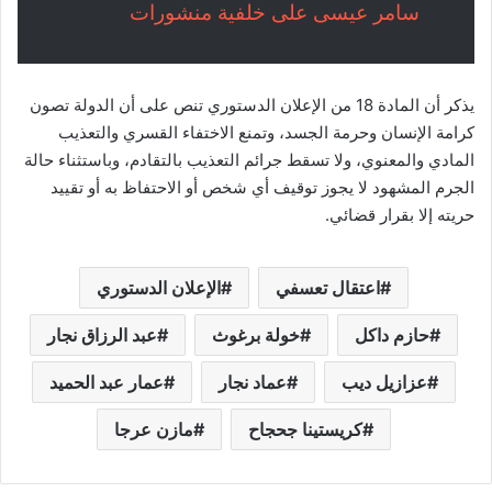
سامر عيسى على خلفية منشورات
يذكر أن المادة 18 من الإعلان الدستوري تنص على أن الدولة تصون
كرامة الإنسان وحرمة الجسد، وتمنع الاختفاء القسري والتعذيب
المادي والمعنوي، ولا تسقط جرائم التعذيب بالتقادم، وباستثناء حالة
الجرم المشهود لا يجوز توقيف أي شخص أو الاحتفاظ به أو تقييد
حريته إلا بقرار قضائي.
اعتقال تعسفي
الإعلان الدستوري
حازم داكل
خولة برغوث
عبد الرزاق نجار
عزازيل ديب
عماد نجار
عمار عبد الحميد
كريستينا جحجاح
مازن عرجا