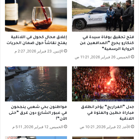
ي
ي
ن
ن
و
ا
إ
ل
ن
د
ا
ر
فتح تحقيق بوفاة سيدة في
إغلاق محال كحول في اللاذقية
ن
و
كنكارو يحرج “المدافعين عن
يفتح نقاشاً حول ضمان الحريات
ش
ز
الرواية الرسمية”
الإثنين, 23 فبراير 2026, 2:27 م
غ
ح
الخميس, 26 فبراير 2026, 11:21 ص
ل
م
ب
و
ع
د
ض
ا
ه
ل
م
ح
ع
ن
ن
ا
جدل “الفراريج” يؤخر انطلاق
مواطنون بحي شعبي ينجحون
ه
و
مباراة حطين والفتوة في
في عبور الشارع دون غرق “حتى
ا
ي
اللاذقية
الآن”!
ي
الأحد, 22 فبراير 2026, 10:21 ص
الخميس, 12 فبراير 2026, 5:11 م
ط
ا