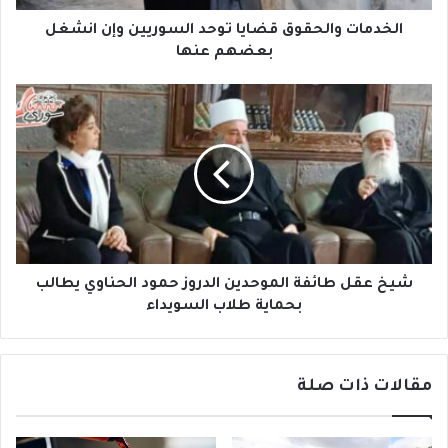
ا
ل
الخدمات والحقوق قضايا توحد السوريين وإن انشغل
ح
بعضهم عنها
ق
و
ش
ق
ي
ق
خ
ض
ع
ا
ق
ي
ل
ا
ط
ت
ا
و
ئ
ح
ف
شيخ عقل طائفة الموحدين الدروز حمود الحناوي يطالب
د
ة
بحماية طلاب السويداء
ا
ا
ل
ل
س
م
و
مقالات ذات صلة
و
ر
ح
ي
د