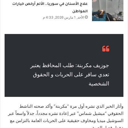
علاج الأسنان في سوريا.. الألم أرخص خيارات
المواطن
الأحد, 1 مارس 2026, 4:33 م
جوزيف مكربنة: طلب المحافظ يعتبر
تعدي سافر على الحريات و الحقوق
الشخصية
وأثار الخبر الذي نشره أول مرة “مكربنة” وأكد صحته الناشط
الحقوقي “ميشيل شماس” عبر إعادة نشره مجدداً، جدلاً واسعاً عبر
السوشيل ميديا ومخاوف حقيقية على الحريات العامة بالتزامن مع
دخول فصل الصيف.