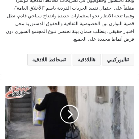
ويجد ناشطون وحقوقيون في تصريحات محافظ اللاذقية مؤشراً
مقلقاً على احتمال تقييد الحريات الفردية باسم “الأخلاق العامة”،
وفيما تتجه الأنظار نحو استثمارات جديدة وانفتاح سياحي قادم، تظل
قضية التوازن بين الخصوصية الثقافية والحقوق الدستورية محل
اختبار حقيقي، يتطلب ضمان بيئة تحتضن تنوع المجتمع السوري دون
فرض أنماط محددة على الجميع.
البوركيني
اللاذقية
محافظ اللاذقية
ا
ل
خ
د
م
ا
ت
و