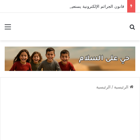
قانون الجرائم الإلكترونية يستعيد سطوته .. حادثتا اعتقال تهددان حرية التعبير
بحث عن
الق
الرئيسية
/
الرئيسية