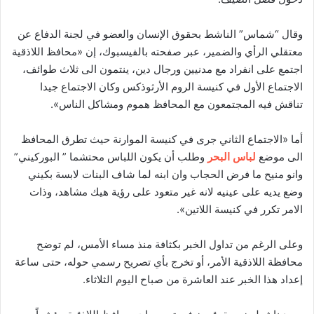
وقال “شماس” الناشط بحقوق الإنسان والعضو في لجنة الدفاع عن
معتقلي الرأي والضمير، عبر صفحته بالفيسبوك، إن «محافظ اللاذقية
اجتمع على انفراد مع مدنيين ورجال دين، ينتمون الى ثلاث طوائف،
الاجتماع الأول في كنيسة الروم الأرثوذكس وكان الاجتماع جيدا
تناقش فيه المجتمعون مع المحافظ هموم ومشاكل الناس».
أما «الاجتماع الثاني جرى في كنيسة الموارنة حيث تطرق المحافظ
الى موضع
لباس البحر
وطلب أن يكون اللباس محتشما ” البوركيني”
وانو منيح ما فرض الحجاب وان ابنه لما شاف البنات لابسة بكيني
وضع يديه على عينيه لانه غير متعود على رؤية هيك مشاهد، وذات
الامر تكرر في كنيسة اللاتين».
وعلى الرغم من تداول الخبر بكثافة منذ مساء الأمس، لم توضح
محافظة اللاذقية الأمر، أو تخرج بأي تصريح رسمي حوله، حتى ساعة
إعداد هذا الخبر عند العاشرة من صباح اليوم الثلاثاء.