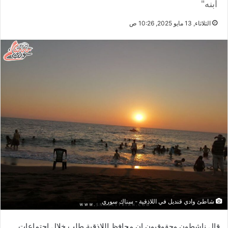
ابنه"
الثلاثاء, 13 مايو 2025, 10:26 ص
شاطئ وادي قنديل في اللاذقية - سناك سوري
قال ناشطون وحقوقيون إن محافظ اللاذقية طلب خلال اجتماعات