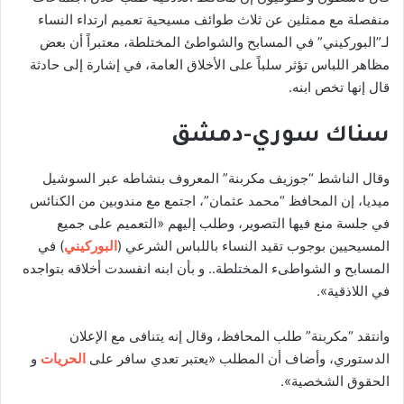
منفصلة مع ممثلين عن ثلاث طوائف مسيحية تعميم ارتداء النساء
لـ”البوركيني” في المسابح والشواطئ المختلطة، معتبراً أن بعض
مظاهر اللباس تؤثر سلباً على الأخلاق العامة، في إشارة إلى حادثة
قال إنها تخص ابنه.
سناك سوري-دمشق
وقال الناشط “جوزيف مكربنة” المعروف بنشاطه عبر السوشيل
ميديا، إن المحافظ “محمد عثمان”، اجتمع مع مندوبين من الكنائس
في جلسة منع فيها التصوير، وطلب إليهم «التعميم على جميع
المسيحيين بوجوب تقيد النساء باللباس الشرعي (
البوركيني
) في
المسابح و الشواطىء المختلطة.. و بأن ابنه انفسدت أخلاقه بتواجده
في اللاذقية».
وانتقد “مكربنة” طلب المحافظ، وقال إنه يتنافى مع الإعلان
الدستوري، وأضاف أن المطلب «يعتبر تعدي سافر على
الحريات
و
الحقوق الشخصية».