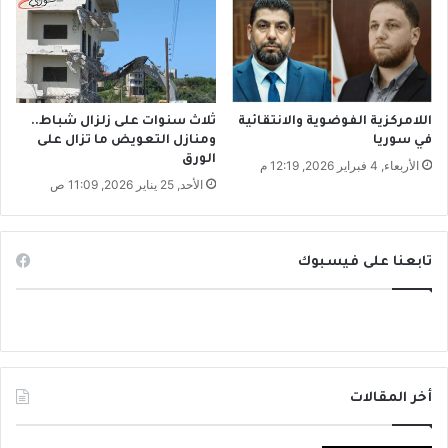
ل
ب
ب
ح
م
ا
اللامركزية الفوضوية والانتقائية
ثلاث سنوات على زلزال شباط..
في سوريا
ومنازل التعويض ما تزال على
ي
الورق
ة
الأربعاء, 4 فبراير 2026, 12:19 م
ط
الأحد, 25 يناير 2026, 11:09 ص
ل
ا
ب
تابعنا على فيسبوك
ا
ل
س
و
ي
د
ا
أخر المقالات
ء