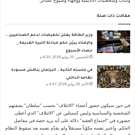
وكتّاب وشخصيات أكاديمية ووجهاء وشيوخ عشائر.
مقالات ذات صلة
وزير الطاقة يعلن تخفيضات لدعم الصناعيين ..
والإفتاء يبيّن حكم مبادلة الليرة القديمة _
حصاد الأسبوع
الخميس, 30 يوليو 2026, 6:39 م
في جلسته الثانية .. البرلمان يناقش مسودة
نظامه الداخلي
الأحد, 26 يوليو 2026, 4:47 م
في حين سيكون حضور أعضاء “الائتلاف” بحسب “سلطان” بصفتهم
الشخصية والسياسية وليس كممثلين عن “الائتلاف” الذي أعطى
حضوره في “اجتماع العقبة” دلالة على أنه يريد حصة في مفاصل
الحكم، واعتبر نفسه مكوّناً مستقلاً ولم يقدّم نفسه بعد سقوط النظام