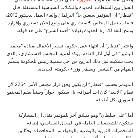
الحوار بين السلطات الجديدة والتكتلات السياسية المستقلة. قال
“قنطار” أن المؤتمر سيعلن حلّ البرلمان وإلغاء العمل بدستور 2012،
فيما سيعمل المجلس الاستشاري على وضع إعلان دستوري وإقراره
ومنح الثقة للإدارة الجديدة بقيادة “أحمد الشرع” على حد قوله.
واعتبر “قنطار” أن انتهاء عمل حكومة تسيير الأعمال بقيادة “محمد
البشير” في أول آذار القادم، يؤكد أهمية المجلس الاستشاري، والذي
يجب تشكيله قبل ذلك التاريخ من أجل تسمية رئيس للحكومة يتسلّم
المهام من “البشير” ويسمّي وزراء حكومته الجديدة.
المؤتمر بحسب “قنطار” لن يكون وفق قرار مجلس الأمن 2254 لأن
نظام “الأسد” كان أحد أطرافه، بل سيكون حواراً وطنياً يضم المجتمع
السوري بكل أطيافه.
أما “علي سلطان” وهو منسّق آخر للمؤتمر فقال أن المشاركة
ستكون للشخصيات العاملة في المجال السياسي، إضافة
للشخصيات الثورية والوطنية والوجهاء من المحافظات وفنّانين