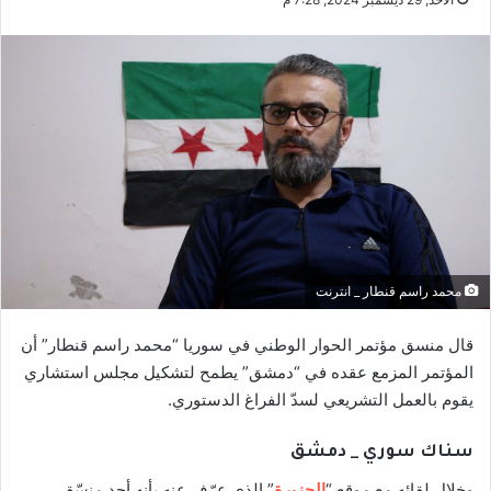
محمد راسم قنطار _ انترنت
قال منسق مؤتمر الحوار الوطني في سوريا “محمد راسم قنطار” أن
المؤتمر المزمع عقده في “دمشق” يطمح لتشكيل مجلس استشاري
يقوم بالعمل التشريعي لسدّ الفراغ الدستوري.
سناك سوري _ دمشق
وخلال لقائه مع موقع “
الجزيرة
” الذي عرّف عنه بأنه أحد منسّقي