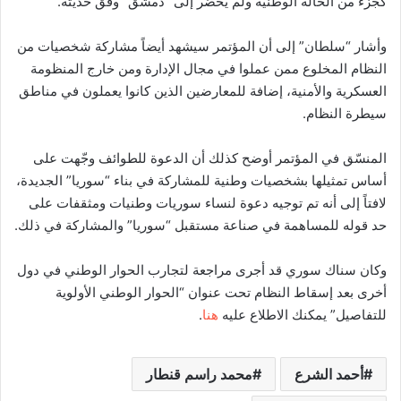
كجزء من الحالة الوطنية ولم يحضر إلى “دمشق” وفق حديثه.
وأشار “سلطان” إلى أن المؤتمر سيشهد أيضاً مشاركة شخصيات من
النظام المخلوع ممن عملوا في مجال الإدارة ومن خارج المنظومة
العسكرية والأمنية، إضافة للمعارضين الذين كانوا يعملون في مناطق
سيطرة النظام.
المنسّق في المؤتمر أوضح كذلك أن الدعوة للطوائف وجّهت على
أساس تمثيلها بشخصيات وطنية للمشاركة في بناء “سوريا” الجديدة،
لافتاً إلى أنه تم توجيه دعوة لنساء سوريات وطنيات ومثقفات على
حد قوله للمساهمة في صناعة مستقبل “سوريا” والمشاركة في ذلك.
وكان سناك سوري قد أجرى مراجعة لتجارب الحوار الوطني في دول
أخرى بعد إسقاط النظام تحت عنوان “الحوار الوطني الأولوية
للتفاصيل” يمكنك الاطلاع عليه
هنا
.
أحمد الشرع
محمد راسم قنطار