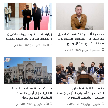
ل
و
ة
ف
ا
ي
ل
ر
ا
م
ن
ر
ت
ك
صحفية ألمانية تكشف تفاصيل
زيارة شجاعة وخطيرة.. ماكرون
ق
ز
تجربتها في السجون السورية ..
والتفجيرات في العاصمة دمشق
ا
ت
معتقلات مع أطفال رضّع
الثلاثاء, 7 يوليو 2026, 2:04 م
ل
س
السبت, 11 يوليو 2026, 2:45 م
ي
و
ة
ي
و
ة
ت
ح
د
ي
ا
خلافات قانونية وتجاوز
دون تحديد الأسباب .. اللجنة
ت
للصلاحيات أسباب لتأجيل جلسة
العليا تؤجل أولى جلسات
مجلس الشعب السوري
البرلمان لموعدٍ لاحق
ه
ا
الإثنين, 6 يوليو 2026, 4:52 م
الأحد, 5 يوليو 2026, 3:48 م