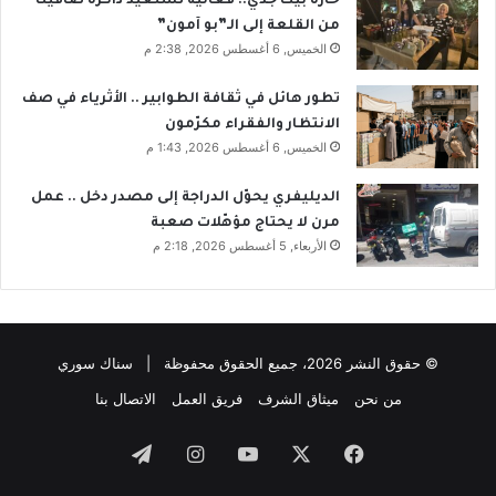
حارة بيت جدي.. فعالية تستعيد ذاكرة صافيتا
من القلعة إلى الـ”بو آمون”
الخميس, 6 أغسطس 2026, 2:38 م
تطور هائل في ثقافة الطوابير .. الأثرياء في صف
الانتظار والفقراء مكرّمون
الخميس, 6 أغسطس 2026, 1:43 م
الديليفري يحوّل الدراجة إلى مصدر دخل .. عمل
مرن لا يحتاج مؤهّلات صعبة
الأربعاء, 5 أغسطس 2026, 2:18 م
© حقوق النشر 2026، جميع الحقوق محفوظة | سناك سوري
من نحن
ميثاق الشرف
فريق العمل
الاتصال بنا
فيسبوك
‫X
‫YouTube
انستقرام
تيلقرام