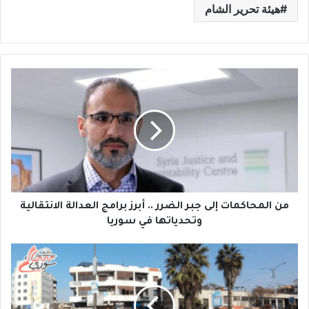
هيئة تحرير الشام
م
ن
ا
ل
م
ح
ا
ك
م
ا
من المحاكمات إلى جبر الضرر .. أبرز برامج العدالة الانتقالية
ت
وتحدياتها في سوريا
إ
ل
ا
ى
ر
ج
ت
ب
ي
ر
ا