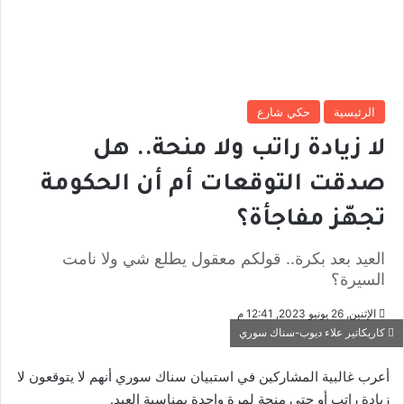
الرئيسية
حكي شارع
لا زيادة راتب ولا منحة.. هل
صدقت التوقعات أم أن الحكومة
تجهّز مفاجأة؟
العيد بعد بكرة.. قولكم معقول يطلع شي ولا نامت
السيرة؟
الإثنين, 26 يونيو 2023, 12:41 م
كاريكاتير علاء ديوب-سناك سوري
أعرب غالبية المشاركين في استبيان سناك سوري أنهم لا يتوقعون لا
زيادة راتب أو حتى منحة لمرة واحدة بمناسبة العيد.