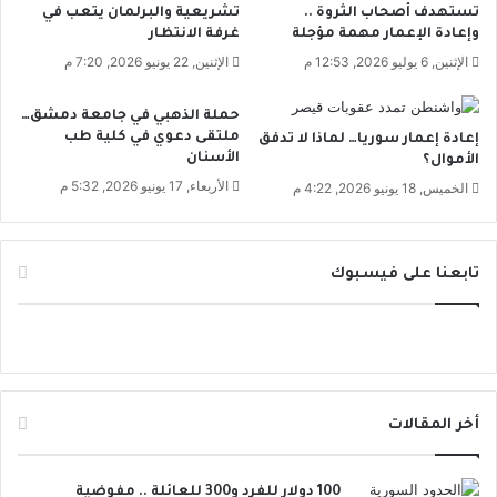
تستهدف أصحاب الثروة ..
تشريعية والبرلمان يتعب في
ن
ا
وإعادة الإعمار مهمة مؤجلة
غرفة الانتظار
د
ت
الإثنين, 6 يوليو 2026, 12:53 م
الإثنين, 22 يونيو 2026, 7:20 م
ي
ع
إ
ر
ل
ف
حملة الذهبي في جامعة دمشق…
ي
ملتقى دعوي في كلية طب
و
إعادة إعمار سوريا… لماذا لا تدفق
الأسنان
ه
الأموال؟
ن
؟
ع
الأربعاء, 17 يونيو 2026, 5:32 م
الخميس, 18 يونيو 2026, 4:22 م
ن
ل
ا
تابعنا على فيسبوك
ء
ا
ت
ا
ل
ع
ي
أخر المقالات
د
ف
ي
100 دولار للفرد و300 للعائلة .. مفوضية