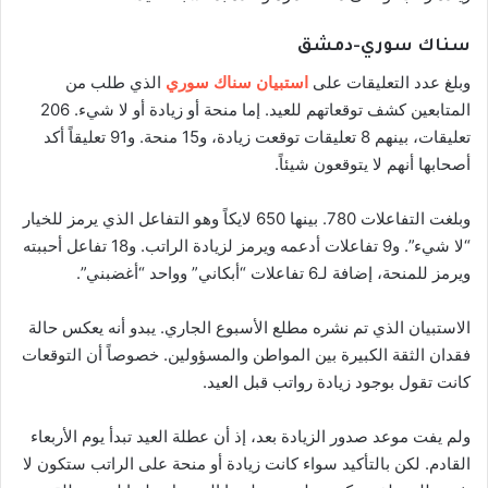
سناك سوري-دمشق
وبلغ عدد التعليقات على
استبيان سناك سوري
الذي طلب من
المتابعين كشف توقعاتهم للعيد. إما منحة أو زيادة أو لا شيء. 206
تعليقات، بينهم 8 تعليقات توقعت زيادة، و15 منحة. و91 تعليقاً أكد
أصحابها أنهم لا يتوقعون شيئاً.
وبلغت التفاعلات 780. بينها 650 لايكاً وهو التفاعل الذي يرمز للخيار
“لا شيء”. و9 تفاعلات أدعمه ويرمز لزيادة الراتب. و18 تفاعل أحببته
ويرمز للمنحة، إضافة لـ6 تفاعلات “أبكاني” وواحد “أغضبني”.
الاستبيان الذي تم نشره مطلع الأسبوع الجاري. يبدو أنه يعكس حالة
فقدان الثقة الكبيرة بين المواطن والمسؤولين. خصوصاً أن التوقعات
كانت تقول بوجود زيادة رواتب قبل العيد.
ولم يفت موعد صدور الزيادة بعد، إذ أن عطلة العيد تبدأ يوم الأربعاء
القادم. لكن بالتأكيد سواء كانت زيادة أو منحة على الراتب ستكون لا