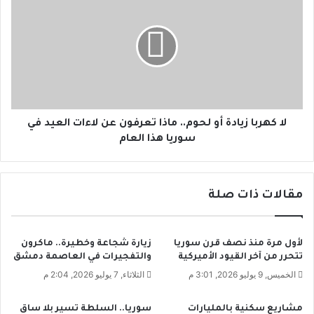
م
ا
س
ك
ل
ه
س
ر
ل
ب
ص
ا
ب
ز
ا
ي
ي
ا
لا كهربا زيادة أو لحوم.. ماذا تعرفون عن لاءات العيد في
ا
د
سوريا هذا العام
ب
ة
ع
أ
و
و
مقالات ذات صلة
د
ل
ة
ح
د
و
ي
م
لأول مرة منذ نصف قرن سوريا
زيارة شجاعة وخطيرة.. ماكرون
م
.
تتحرر من آخر القيود الأميركية
والتفجيرات في العاصمة دمشق
ة
.
الخميس, 9 يوليو 2026, 3:01 م
الثلاثاء, 7 يوليو 2026, 2:04 م
ا
م
ل
ا
مشاريع سكنية بالمليارات
سوريا.. السلطة تسير بلا ساق
ج
ذ