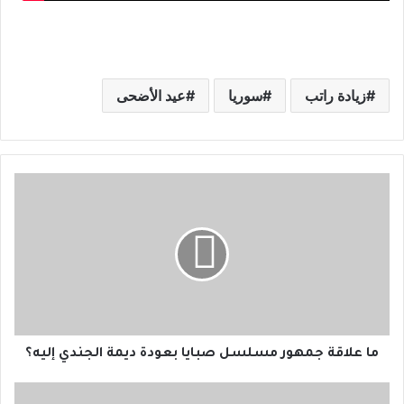
زيادة راتب
سوريا
عيد الأضحى
م
ا
ع
ل
ا
ق
ة
ج
م
ه
ما علاقة جمهور مسلسل صبايا بعودة ديمة الجندي إليه؟
و
ر
ل