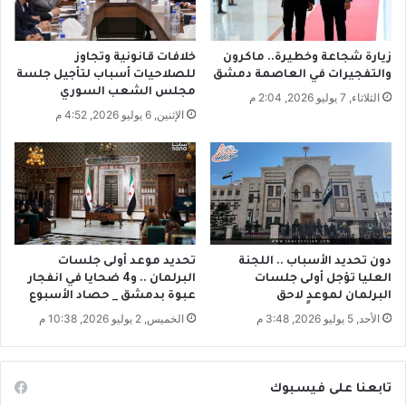
ا
ا
م
ل
ة
ت
زيارة شجاعة وخطيرة.. ماكرون
خلافات قانونية وتجاوز
و
ر
والتفجيرات في العاصمة دمشق
للصلاحيات أسباب لتأجيل جلسة
ا
ك
مجلس الشعب السوري
الثلاثاء, 7 يوليو 2026, 2:04 م
ل
ي
الإثنين, 6 يوليو 2026, 4:52 م
أ
م
ه
ن
ل
س
ي
و
ر
ي
ا
دون تحديد الأسباب .. اللجنة
تحديد موعد أولى جلسات
العليا تؤجل أولى جلسات
البرلمان .. و4 ضحايا في انفجار
البرلمان لموعدٍ لاحق
عبوة بدمشق _ حصاد الأسبوع
الأحد, 5 يوليو 2026, 3:48 م
الخميس, 2 يوليو 2026, 10:38 م
تابعنا على فيسبوك