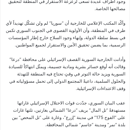
وجود أطراف عديدة تسعى لزعزعة الاستقرار في المنطقة لتحقيق
مصالحها الخاصة.
وأكّد المكتب الإعلامي للخارجية أن “سوريا” لم ولن تشكّل تهديداً لأي
طرف في المنطقة، وأن الأولوية القصوى في الجنوب السوري تكمن
في بسط سلطة الدولة، وإنهاء وجود السلاح خارج إطار المؤسسات
الرسمية، بما يضمن تحقيق الأمن والاستقرار لجميع المواطنين.
وأدانت الخارجية السورية القصف الإسرائيلي على محافظة “درعا”
وقالت أنه أوقع خسائر بشرية ومادية جسيمة، ويمثّل انتهاكاً للسيادة
السورية ويزيد حالة التوتر في وقتٍ تحتاج فيه المنطقة للتهدئة
والحلول السلمية، داعيةً المجتمع الدولي إلى تحمل مسؤولياته في
وقف الاعتداءات الإسرائيلية.
عقب البيان السوري، جدّدت قوات الاحتلال الإسرائيلي غاراتها
مستهدفةً “تل المال” بريف “درعا” الشمالي بغارتين، تلتها غارات
على “الفوج 175” في مدينة “إزرع”، وغارة على “تل المحص” بين
بلدة “نمر” ومدينة “جاسم” شمالي المحافظة.