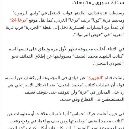
سناك سوري _ متابعات
وسقطت عدة قذائف أطلقتها قوات الاحتلال في “وادي اليرموك”
ومحيط قرية “كويا” بريف “درعا” الغربي، كما نقل موقع
“درعا 24”
أن عدداً من السيارات العسكرية دخل إلى نقطة “الجزيرة” قرب قرية
“معرية” في “حوض اليرموك”.
في الأثناء، أعلنت مجموعة تظهر لأول مرة وتطلق على نفسها اسم
“كتائب الشهيد محمد الضيف” مسؤوليتها عن إطلاق القذائف نحو
“الجولان المحتل”.
ونقلت قناة “
الجزيرة
” عن قيادي في المجموعة لم يكشف عن اسمه،
قوله أن عمليات كتائب “محمد الضيف” ضد الاحتلال الإسرائيلي هي
رد على المجازر في “غزة” ولن تتوقف حتى يتوقف قصف
المستضعفين في القطاع وفق حديثه.
في حين، أعلنت حركة “حماس” أنها لا تملك علاقات أو معلومات عن
“كتائب محمد الضيف” وخلفياتها ومن يقف وراءها، في وقتٍ رفعت
فيه المجموعة اسم “الضيف” الذي كان قائد أركان كتائب “عز الدين