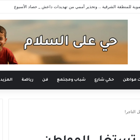
وية للمنطقة الشرقية .. وتحذير أممي من تهديدات داعش _ حصاد الأسبوع
ت مواطن
حكي شارع
شباب ومجتمع
فن
رياضة
المزيد
 التاجر!