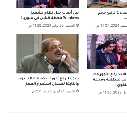
س
و
صالات ترفع حجم
هل أصاب خلل نظام تشغيل
ر
ت
Windows محطة السّن في سوريا؟
ي
السبت, 20 يوليو 2024, 11:28 ص
ة
.
.
و
ر
ش
ة
ع
م
ات: رفع الأجور جاء
سوريا: رفع أجور الاتصالات الخليوية
ل
الب منطقية ومحقة
والثابتة لضمان استمرار العمل
ف
خلوي
الإثنين, 24 أبريل 2023, 2:31 م
ي
س
ب
و
ك
ي