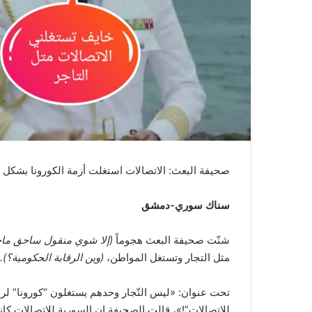
صحيفة البعث: الاتصالات استغلت أزمة الكورونا بشكل
سناك سوري-دمشق
شنّت صحيفة البعث هجوماً
(إلا شوي منقول ساحق ما
مثل التجار وتستغل المواطن،
(وين الرقابة الحكومية؟).
تحت عنوان: «ليس التّجار وحدهم يستغلون “كورونا” لرف
للاتصالات”!»، قالت الصحيفة إن السورية للاتصالات ك