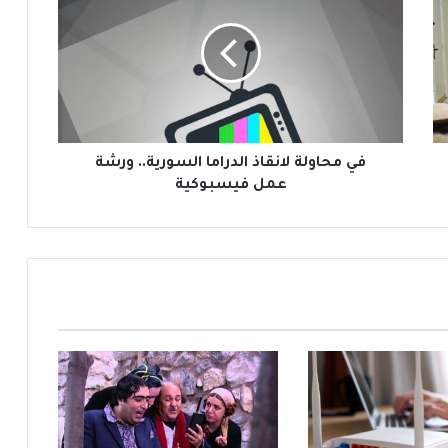
م
ح
ا
و
ل
ة
ل
ا
في محاولة لانقاذ الدراما السورية.. ورشة
ن
عمل فيسبوكية
ق
ا
ذ
ا
ل
د
ر
ا
م
ا
ا
ل