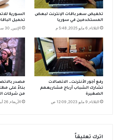
ل
ت
تخفيض سعر باقات الإنترنت لبعض
السورية للات
م
المستخدمين في سوريا
تحميل الباقا
و
الثلاثاء, 6 مايو 2025, 5:48 م
الإثنين, 30 سبتمبر 2024, 11:37 ص
ي
ن
و
م
ن
أ
ي
ن
ل
رفع أجور الأنترنت… الاتصالات
مصدر بالاتصال
ك
تشارك الشباب أرباح مشاريعهم
بناءً على مط
ه
الصغيرة
من شركات ال
ذ
الثلاثاء, 9 مايو 2023, 12:09 ص
الأربعاء, 26 أبريل 2023, 11:36 ص
ا
ل
ي
س
ا
اترك تعليقاً