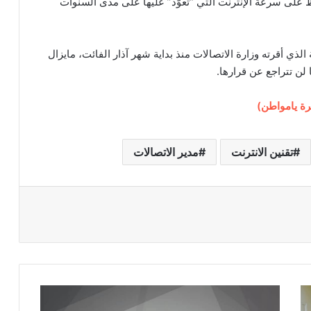
رك للحفاظ على سرعة الإنترنت التي “تعوّد” عليها على مدى السنوات
لذي أقرته وزارة الاتصالات منذ بداية شهر آذار الفائت، مايزال
 لن تتراجع عن قرارها.
رة يامواطن)
تقنين الانترنت
مدير الاتصالات
ف
ي