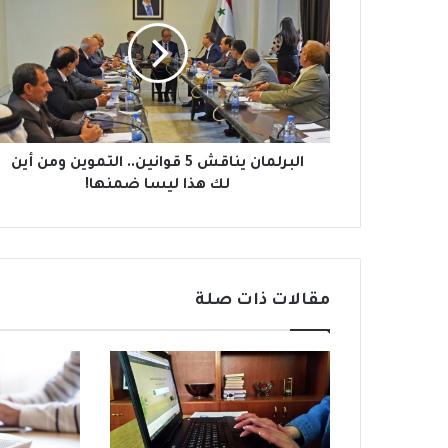
ب
ر
ل
م
ا
ن
ي
ن
البرلمان يناقش 5 قوانين.. التموين ومن أين
ا
لك هذا ليسا ضمنها!
ق
ش
5
ق
و
مقالات ذات صلة
ا
ن
ي
ن
.
.
ا