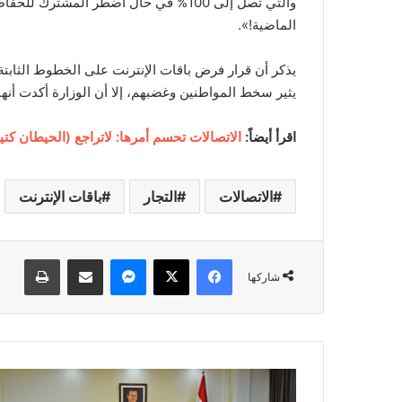
والتي تصل إلى 100% في حال اضطر المشت
الماضية!».
يذكر أن قرار فرض باقات الإنترنت على الخطوط الثابتة ا
يثير سخط المواطنين وغضبهم، إلا أن الوزارة أكدت أنها
اقرأ أيضاً:
الاتصالات تحسم أمرها: لاتراجع (الحيطان كتي
الاتصالات
التجار
باقات الإنترنت
فيسبوك
‫X
ماسنجر
مشاركة عبر البريد
طباعة
شاركها
ا
ل