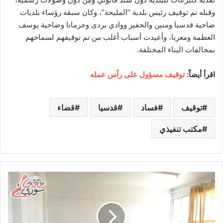
وقبله تم توقيف رئيس بلدية “المليحة”، وكان سبقه رؤساء بلديات
ضاحية قدسيا ومنين والحفير ووادي بردى وجرمانا وضاحية يوسف
العظمة ومعربا، وأعيدت أسباب أغلب من تم توقيفهم لسماحهم
بمخالفات البناء المختلفة.
اقرأ أيضاً:
توقيف مسؤول على رأس عمله
توقيف
فساد
قدسيا
قضاء
مكتب تنفيذي
ب
ع
د
أ
ن