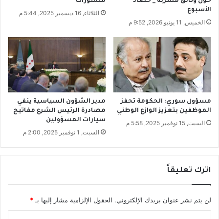
حول وثائق مسرّبة _ حصاد
منشورات
ر
الأسبوع
الثلاثاء, 16 ديسمبر 2025, 5:44 م
ي
الخميس, 11 يونيو 2026, 9:52 م
ي
ن
م
ن
ن
ت
ا
مسؤول سوري: الحكومة تحفز
مدير الشؤون السياسية ينفي
ئ
الموظفين بتعزيز الوازع الوطني
مصادرة الرئيس الشرع مفاتيح
ج
سيارات المسؤولين
ه
السبت, 15 نوفمبر 2025, 5:58 م
السبت, 1 نوفمبر 2025, 2:00 م
ا
!
اترك تعليقاً
لن يتم نشر عنوان بريدك الإلكتروني.
الحقول الإلزامية مشار إليها بـ
*
ا