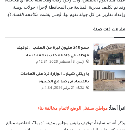
وقد تم تكليف مديرية المتابعة في المحافظة لإجراء جولات يومية
وإعداد تقارير عن كل جولة تقوم بها،
(يعني بلشت مكافحة الفساد؟).
مقالات ذات صلة
جمع 240 مليون ليرة من الطلاب .. توقيف
موظف في جامعة حلب بتهمة فساد
الإثنين, 3 أغسطس 2026, 12:31 م
يا ريتني شيخ .. الوزارة تردّ على اتهامات
بالفساد في صوامع الكسوة
الثلاثاء, 21 يوليو 2026, 4:34 م
اقرأ أيضاً:
مواطن يستغل الوضع لاتمام مخالفة بناء
يذكر أنه تم سابقاً، توقيف رئيس مجلس مدينة “دوما”، لتقاضيه مبالغ
نقدية كتبرعات للبلدية دون سند قانوني ومن دون وصولات رسمية،