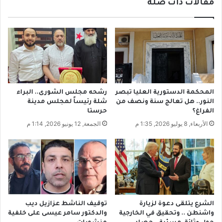
ش
مقالات ذات صلة
ط
ك
ن
ل
.
ة
.
م
3
د
ع
ر
ب
س
ا
ة
ر
المحكمة الدستورية العليا تبصر
رشحه مجلس الشورى.. البراء
ف
ا
النور.. هل تعالج سنة ونصف من
شلة رئيساً لمجلس مدينة
ي
ت
الفراغ؟
حرستا
ا
ت
الأربعاء, 8 يوليو 2026, 1:35 م
الجمعة, 12 يونيو 2026, 1:14 م
ل
ث
ل
ي
ا
ر
ذ
ر
ق
ع
ي
ب
ة
ا
ل
الشرع يتلقى دعوة لزيارة
توقيف الناشط عزازيل ديب
س
واشنطن .. وتحقيق في الخارجية
والدكتور سامر عيسى على خلفية
و