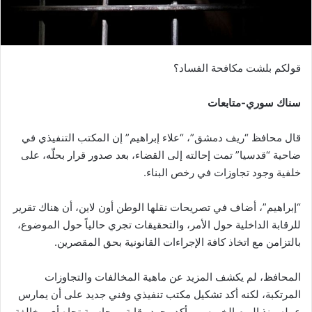
قولكم بلشت مكافحة الفساد؟
سناك سوري-متابعات
قال محافظ “ريف دمشق”، “علاء إبراهيم” إن المكتب التنفيذي في
ضاحية “قدسيا” تمت إحالته إلى القضاء، بعد صدور قرار بحلّه، على
خلفية وجود تجاوزات في رخص البناء.
“إبراهيم”، أضاف في تصريحات نقلها الوطن أون لاين، أن هناك تقرير
للرقابة الداخلية حول الأمر، والتحقيقات تجري حالياً حول الموضوع،
بالتزامن مع اتخاذ كافة الإجراءات القانونية بحق المقصرين.
المحافظ، لم يكشف المزيد عن ماهية المخالفات والتجاوزات
المرتكبة، لكنه أكد تشكيل مكتب تنفيذي وفني جديد على أن يمارس
عمله منذ اليوم الخميس، وأكد وجود رقابة ومحاسبة تجاه أي مخالفة،