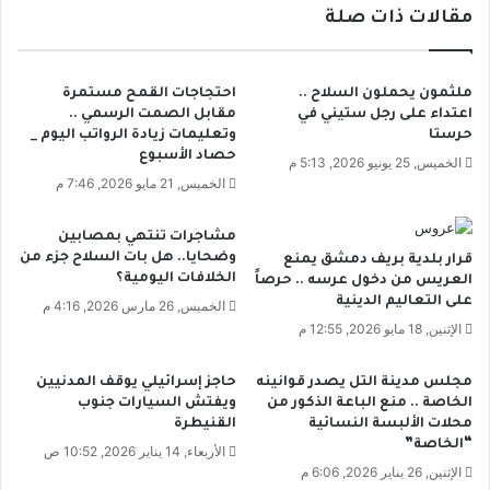
ن
مقالات ذات صلة
ك
م
و
ن
ر
ط
و
ملثمون يحملون السلاح ..
احتجاجات القمح مستمرة
ق
ن
اعتداء على رجل ستيني في
مقابل الصمت الرسمي ..
ة
ا
حرستا
وتعليمات زيادة الرواتب اليوم _
ا
ب
حصاد الأسبوع
الخميس, 25 يونيو 2026, 5:13 م
ل
س
الخميس, 21 مايو 2026, 7:46 م
ب
و
ح
ر
مشاجرات تنتهي بمصابين
ر
ي
وضحايا.. هل بات السلاح جزء من
قرار بلدية بريف دمشق يمنع
ا
ا
الخلافات اليومية؟
العريس من دخول عرسه .. حرصاً
ل
.
على التعاليم الدينية
الخميس, 26 مارس 2026, 4:16 م
أ
.
الإثنين, 18 مايو 2026, 12:55 م
س
و
و
د
مجلس مدينة التل يصدر قوانينه
حاجز إسرائيلي يوقف المدنيين
د
ب
الخاصة .. منع الباعة الذكور من
ويفتش السيارات جنوب
ي
محلات الألبسة النسائية
القنيطرة
ت
“الخاصة”
الأربعاء, 14 يناير 2026, 10:52 ص
ل
الإثنين, 26 يناير 2026, 6:06 م
ج