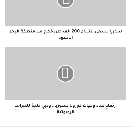
ا
ت
س
ع
ى
ل
سوريا تسعى لشراء 200 ألف طن قمح من منطقة البحر
ش
الأسود
ر
ا
ا
ء
ر
2
ت
0
ف
0
ا
أ
ع
ل
ع
ف
د
ط
د
ن
و
ارتفاع عدد وفيات كورونا بسوريا.. ودبي تلجأ للجراحة
ق
ف
الروبوتية
م
ي
ح
ا
م
ت