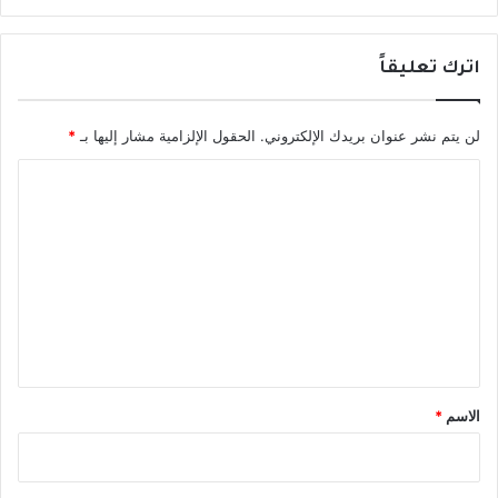
أ
ل
ل
اترك تعليقاً
ج
ر
ا
لن يتم نشر عنوان بريدك الإلكتروني.
الحقول الإلزامية مشار إليها بـ
*
ح
ا
ة
ا
ل
ل
ت
ر
و
ع
ب
ل
و
ت
ي
ي
ق
ة
*
الاسم
*