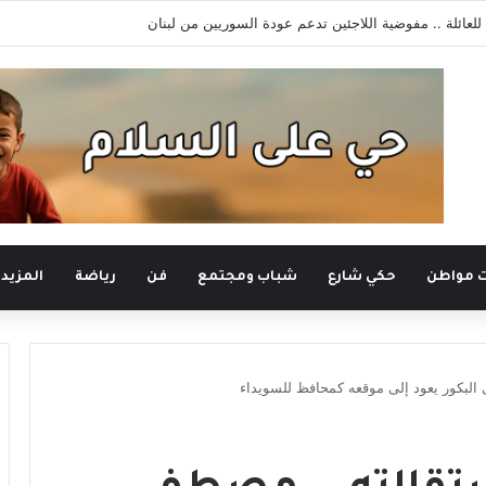
ي
ت مواطن
حكي شارع
شباب ومجتمع
فن
رياضة
المزيد
 البكور يعود إلى موقعه كمحافظ للسويداء