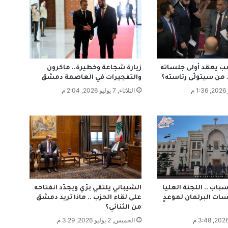
ت
ل
ل
ط
ل
ب
يعقد أولى جلساته
زيارة شجاعة وخطيرة.. ماكرون
ه
. من سيتولّى رئاسته؟
والتفجيرات في العاصمة دمشق
ا
الثلاثاء, 7 يوليو 2026, 2:04 م
ا
ل
ط
ل
ا
ق
و
ز
و
ج
باب .. اللجنة العليا
الشيباني يلتقي برّي ويجدّد انفتاحه
ه
سات البرلمان لموعدٍ
على لقاء الحزب .. ماذا تريد دمشق
من الثنائي؟
ا
يُ
الخميس, 2 يوليو 2026, 3:29 م