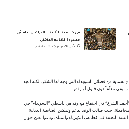
في جلسته الثانية .. البرلمان يناقش
مسودة نظامه الداخلي
الأحد, 26 يوليو 2026, 4:47 م
 بحماية من فصائل السويداء التي وجه لها الشكر، لكنه اتجه
 بقي معلّقاً دون قبول أو رفض.
“أحمد الشرع” في اجتماع مع وفد من ناشطي “السويداء” في
محافظة، حيث طالب الوفد بدعم وتمكين الضابطة العدلية
بنية التحتية في قطاعي الكهرباء والمياه، ودعوا لفتح حوار