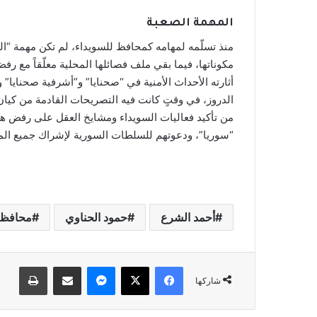
المهمة الصعبة
منذ تسلّمه لمهامه كمحافظ للسويداء، لم تكن مهمة “
مكوناتها، فيما بقي ملف فصائلها المحلية معلّقاً مع رف
أثارته الأحداث الأمنية في “صحنايا” و”أشرفية صحناي
الدروز، في وقتٍ كانت فيه التصريحات القادمة من كيان
من تأكيد فعاليات السويداء ومشايخ العقل على رفض هذ
“سوريا”، ودعوتهم للسلطات السورية لإشراك جميع المكو
أحمد الشرع
حمود الحناوي
محافظة
فيسبوك
‫X
ماسنجر
مشاركة عبر البريد
طباعة
شاركها