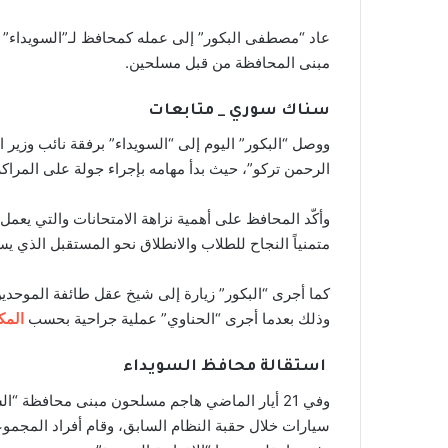
عاد “مصطفى البكور” إلى عمله كمحافظ لـ”السويداء” بع
مبنى المحافظة من قبل مسلحين.
سناك سوري _ متابعات
ووصل “البكور” اليوم إلى “السويداء” برفقة نائب وزير ا
الرحمن تركو”، حيث بدأ مهامه بإجراء جولة على المراكز
وأكّد المحافظ على أهمية نزاهة الامتحانات والتي يعمل 
متمنياً النجاح للطلاب والانطلاق نحو المستقبل الذي يس
كما أجرى “البكور” زيارة إلى شيخ عقل طائفة الموحدي
وذلك بعدما أجرى “الحناوي” عملية جراحية بحسب
المك
استقالة محافظ السويداء
وفي 21 أيار الماضي هاجم مسلحون مبنى محافظة 
سيارات خلال حقبة النظام السابق، وقام أفراد المجم