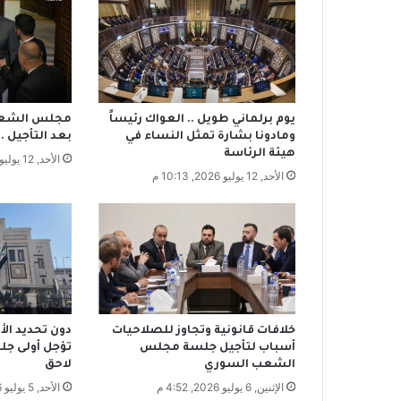
أ
ع
ط
ا
ل
ب
يوم برلماني طويل .. العواك رئيساً
مجلس الشعب 
ا
ومادونا بشارة تمثل النساء في
بعد التأجيل .
ل
هيئة الرئاسة
الأحد, 12 يوليو 2026, 1:36 م
ج
الأحد, 12 يوليو 2026, 10:13 م
م
ل
ة
ل
ا
ت
ج
د
ط
خلافات قانونية وتجاوز للصلاحيات
دون تحديد الأس
ر
أسباب لتأجيل جلسة مجلس
تؤجل أولى جل
الشعب السوري
لاحق
ي
ق
الإثنين, 6 يوليو 2026, 4:52 م
الأحد, 5 يوليو 2026, 3:48 م