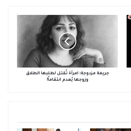
ج
ر
ي
م
ة
م
ز
د
و
ج
جريمة مزدوجة: امرأة تُقتل لطلبها الطلاق
ة
وزوجها يُعدم انتقاماً!
:
ا
م
ر
أ
ة
تُ
ق