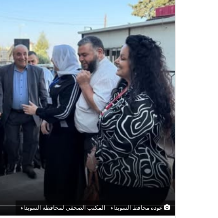
عودة محافظ السويداء _ المكتب الصحفي لمحافظة السويداء