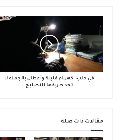
ف
ي
ح
ل
ب
.
.
ك
ه
ر
في حلب.. كهرباء قليلة وأعطال بالجملة لا
ب
تجد طريقها للتصليح
ا
ء
ق
ل
ي
مقالات ذات صلة
ل
ة
و