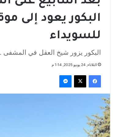
بعد أسابيع على ا
البكور يعود إلى م
للسويداء
البكور يزور شيخ العقل في المشفى .. 
الثلاثاء, 24 يونيو 2025, 1:14 م
فيسبوك
‫X
ماسنجر