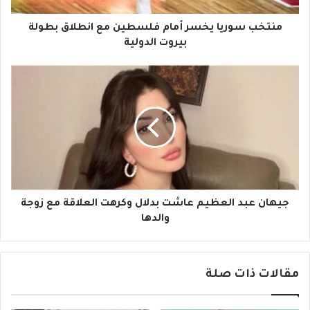
ي
ا
منتخب سوريا يخسر أمام فلسطين مع انطلاق بطولة
ي
بيروت الدولية
خ
س
ج
ر
ي
أ
ه
م
ا
ا
ن
م
ع
ف
ب
ل
د
س
ا
ط
ل
جيهان عبد العظيم عاشت بدلال وكرهت العلاقة مع زوجة
ي
ع
والدها
ن
ظ
م
ي
ع
م
ا
مقالات ذات صلة
ع
ن
ا
ط
ش