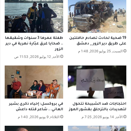
ل
ت
ا
ب
ق
د
ب
ل
ط
ا
و
ل
19 ضحية لحادث تصادم حافلتين
طفلة عمرها 3 سنوات وشقيقها
ل
و
على طريق دير الزور _ دمشق
.. ضحايا غرق عبّارة نهرية في دير
ة
ك
الزور
السبت, 25 يوليو 2026, 1:48 م
ب
ر
الأحد, 12 يوليو 2026, 11:53 ص
ي
ه
ر
ت
و
ا
ت
ل
ا
ع
ل
ل
د
ا
و
ق
احتجاجات ضد الشبيحة تتحول
في بروكسل: إحياء ذكرى بشير
ل
ة
لتهديدات بالتزحلق بقشور الموز
العاني .. شاعر قتله داعش
ي
م
الأحد, 14 يونيو 2026, 7:25 م
الثلاثاء, 9 يونيو 2026, 1:40 م
ة
ع
ز