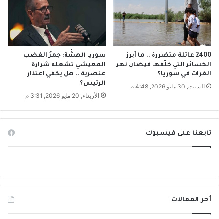
و
ج
ة
و
ا
ل
2400 عائلة متضررة .. ما أبرز
سوريا الهشّة: جمرُ الغضب
د
الخسائر التي خلّفها فيضان نهر
المعيشي تشعله شرارة
الفرات في سوريا؟
عنصرية .. هل يكفي اعتذار
ه
الرئيس؟
ا
السبت, 30 مايو 2026, 4:48 م
الأربعاء, 20 مايو 2026, 3:31 م
تابعنا على فيسبوك
أخر المقالات