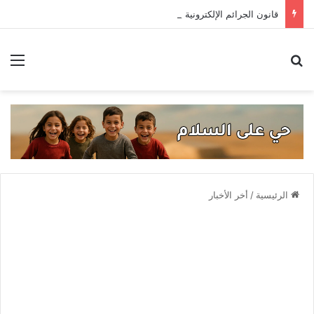
قانون الجرائم الإلكترونية يستعيد سطوته .. حادثتا اعتقال تهددان حرية التعبير
بحث عن
الق
الرئيسية
/
أخر الأخبار