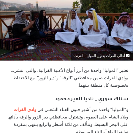
أهالي الفرات يغنون الموليا - انترنت
تعتبر “الموليا” واحدة من أبرز أنواع الأغنية الفراتية، والتي انتشرت
بوادي الفرات ضمن محافظتي “الرقة” و”دير الزور”. مع الاحتفاظ
بخصوصية كل منطقة بينهما.
سناك سوري _ ناديا المير محمود
و”الموليا” واحدة من أشهر فنون الغناء الشعبي في
وادي الفرات
وبلاد الشام على العموم، وتشترك محافظتي دير الزور والرقة بأدائها
على البحر البسيط. وتتألف من ثلاثة أشطر والرابع ينتهي بمفردة
نهايتها الهاء أو التاء المربوطة.