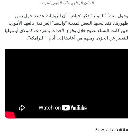
الفنان الرقاوي ملك اليتيم_ انترنت
وحول منشأ “الموليا” ذكر “فياض” أن الروايات عديدة حول زمن
ظهورها، فقد نسبها البعض لمدينة “واسط” العراقية. بالعهد الأموي،
حين كانت النساء تصيح خلال وقوع الأحداث بمفردات كمولاي أو موليا
للتعبير عن الحزن. ومنهم من أعادها إلى أيام “البرامكة”.
مقالات ذات صلة