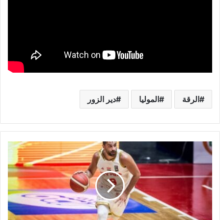
الرقة
الموليا
دير الزور
م
ن
ت
خ
ب
س
و
ر