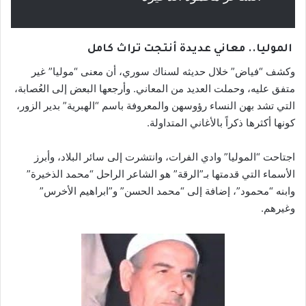
الموليا.. معاني عديدة أنتجت تراث كامل
وكشف “فياض” خلال حديثه لسناك سوري، أن معنى “موليا” غير
متفق عليه، وحملت العديد من المعاني. وأرجعها البعض إلى العُصابة،
التي تشد بهن النساء رؤوسهن والمعروفة باسم “الهبرية” بدير الزور،
كونها أكثرها ذكراً بالأغاني المتداولة.
اجتاحت “الموليا” وادي الفرات، وانتشرت إلى سائر البلاد، وأبرز
الأسماء التي قدمتها بـ”الرقة” هو الشاعر الراحل “محمد الذخيرة”
وابنه “محمود”، إضافة إلى “محمد الحسن” و”ابراهيم الأخرس”
وغيرهم.