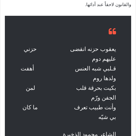
والقانون لاحقاً عند أدائها.
يعقوب حزنه انقضى حزني
عليهم دوم
قـلبي شبه العنس أهفت
ولدها روم
بكيت بحرقة قلب لمن
الجفن ورّم
وأنت طبيب تعرف ما كان
بي شيّه
الشاعر محمود الذخيرة