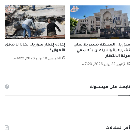
5
و
ب
ق
ـ
ي
1
ن
ب
ا
ل
سوريا.. السلطة تسير بلا ساق
إعادة إعمار سوريا… لماذا لا تدفق
ل
تشريعية والبرلمان يتعب في
الأموال؟
غرفة الانتظار
ا
الخميس, 18 يونيو 2026, 4:22 م
ذ
الإثنين, 22 يونيو 2026, 7:20 م
ق
ي
ة
تابعنا على فيسبوك
أخر المقالات