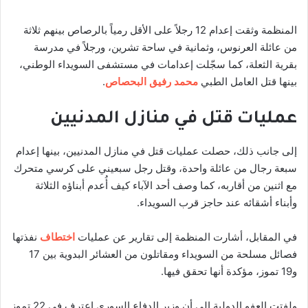
المنظمة وثقت إعدام 12 رجلاً على الأقل رمياً بالرصاص بينهم ثلاثة
من عائلة العرنوس، وثمانية في ساحة تشرين، ورجلاً في مدرسة
بقرية الثعلة، كما سجّلت إعدامات في مستشفى السويداء الوطني،
بينها قتل العامل الطبي
محمد رفيق البحصاص
.
عمليات قتل في منازل المدنيين
إلى جانب ذلك، حصلت عمليات قتل في منازل المدنيين، بينها إعدام
سبعة رجال من عائلة واحدة، وقتل رجل سبعيني على كرسي متحرك
مع اثنين من أقاربه، كما وصف أحد الآباء كيف أُعدم أبناؤه الثلاثة
وأبناء أشقائه عند حاجز قرب السويداء.
في المقابل، أشارت المنظمة إلى تقارير عن عمليات
اختطاف
نفذتها
فصائل مسلحة من السويداء ومقاتلون من العشائر البدوية بين 17
و19 تموز، مؤكدة أنها تحقق فيها.
ولفتت العفو الدولية إلى أن وزير الدفاع السوري اعترف في 22 تموز