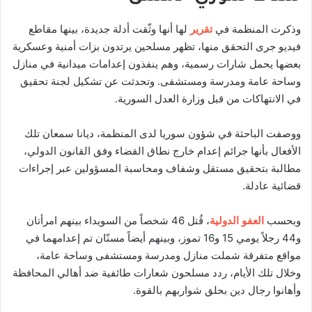
وذكرت المنظمة في
تقرير
لها أنها وثّقت أدلة جديدة، بينها مقاطع
فيديو جرى التحقق منها، تظهر مسلحين يرتدون بزات أمنية وعسكرية
بعضها يحمل شارات رسمية، وهم ينفذون إعدامات ميدانية في منازل
وساحة عامة ومدرسة ومستشفى. وتحدثت عن تشكيل لجنة تحقيق
في الانتهاكات من قبل وزارة العدل السورية.
ووصفت الباحثة في شؤون سوريا لدى المنظمة، ديانا سمعان تلك
الأفعال بأنها جرائم إعدام خارج نطاق القضاء وفق القانون الدولي،
مطالبة بتحقيق مستقل وشفاف ومحاسبة المسؤولين عبر إجراءات
قضائية عادلة.
وبحسب
العفو الدولية
، قُتل 46 شخصاً من السويداء بينهم امرأتان
و44 رجلاً يومي 15 و16 تموز، وبينهم أيضاً مسنّان تم إعدامهما في
مواقع متفرقة شملت منازل ومدرسة ومستشفى وساحة عامة،
وخلال تلك الأيام، ردد مسلحون شعارات طائفية ضد أهالي المحافظة
وأهانوا رجال دين بحلق شواربهم بالقوة.