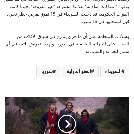
بوقوع “انتهاكات صادمة” نفذتها مجموعة “غير معروفة”، فيما كانت
القوات الحكومية قد دخلت السويداء في 15 تموز لفرض حظر تجول
قبل انسحابها في 16 تموز.
وشدّدت المنظمة على أن ما جرى يندرج في سياق الإفلات من
العقاب على الجرائم الطائفية في سوريا، ويهدد بتقويض الثقة في أي
مسار للعدالة والمساءلة.
السويداء
العفو الدولية
سوريا
ا
ل
ت
ج
ا
ر