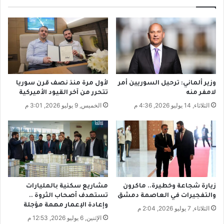
ع
ل
ل
ا
ا
م
ج
ة
ل
ا
ل
ل
س
ت
ر
ا
وزير ألماني: ترحيل السوريين أمر
لأول مرة منذ نصف قرن سوريا
ط
م
لامفر منه
تتحرر من آخر القيود الأميركية
ا
ة
الثلاثاء, 14 يوليو 2026, 4:36 م
الخميس, 9 يوليو 2026, 3:01 م
ن
ف
و
ي
ع
م
د
د
ة
ر
أ
س
م
ة
ر
ا
زيارة شجاعة وخطيرة.. ماكرون
مشاريع سكنية بالمليارات
ا
ل
والتفجيرات في العاصمة دمشق
تستهدف أصحاب الثروة ..
ض
م
وإعادة الإعمار مهمة مؤجلة
الثلاثاء, 7 يوليو 2026, 2:04 م
.
ت
الإثنين, 6 يوليو 2026, 12:53 م
.
ف