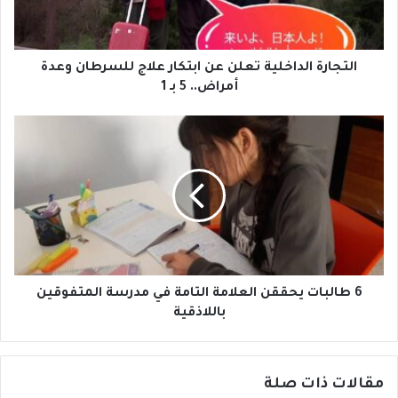
ة
ا
ل
د
التجارة الداخلية تعلن عن ابتكار علاج للسرطان وعدة
ا
أمراض.. 5 بـ 1
خ
ل
6
ي
ط
ة
ا
ت
ل
ع
ب
ل
ا
ن
ت
ع
ي
ن
ح
ا
ق
6 طالبات يحققن العلامة التامة في مدرسة المتفوقين
ب
ق
باللاذقية
ت
ن
ك
ا
ا
ل
ر
مقالات ذات صلة
ع