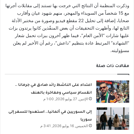
وذكرت المنظمة أن النتائج التي خرجت بها تستند إلى مقابلات أجرتها
مع 15 شخصاً من السويداء والمهجر، منهم شهود عيان وأقارب
ضحايا، إضافة إلى تحليل 22 مقطع فيديو وصورة من مختبر الأدلة
التابع لها، وأظهرت التحقيقات أن بعض المنفّذين كانوا يرتدون بزات
عليها شارات “الأمن العام”، فيما ظهر آخرون ببزات تحمل شعار
“الشهادة” المرتبط عادة بتنظيم “داعش”، رغم أن الأخير لم يعلن
مسؤوليته.
مقالات ذات صلة
اعتداء على الناشط رائد صادق في جرمانا ..
انقسام سياسي ومفاخرة بالعنف
الإثنين, 27 يوليو 2026, 1:00 م
إلى السوريين في ألمانيا.. استعدوا للسفر إلى
سوريا
الخميس, 16 يوليو 2026, 3:41 م