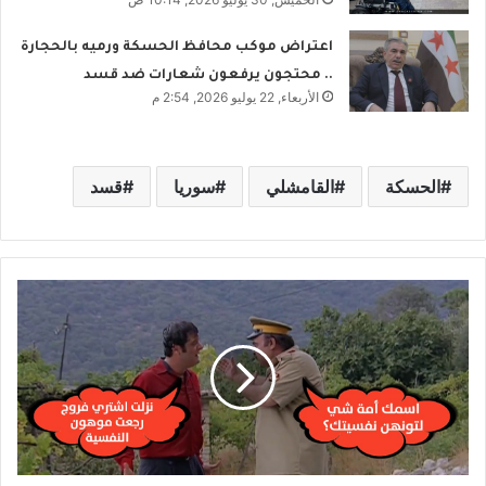
اعتراض موكب محافظ الحسكة ورميه بالحجارة
.. محتجون يرفعون شعارات ضد قسد
الأربعاء, 22 يوليو 2026, 2:54 م
الحسكة
القامشلي
سوريا
قسد
ج
م
ع
ي
ة
ح
م
ا
ي