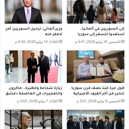
و
ى
ن
ث
ا
ا
ل
ن
ع
ي
إلى السوريين في ألمانيا..
وزير ألماني: ترحيل السوريين أمر
ا
ب
استعدوا للسفر إلى سوريا
لامفر منه
م
ر
الخميس, 16 يوليو 2026, 3:41 م
الثلاثاء, 14 يوليو 2026, 4:36 م
ل
ا
ا
ء
ل
ة
ن
ا
ف
خ
س
ت
ي
ر
ا
لأول مرة منذ نصف قرن سوريا
زيارة شجاعة وخطيرة.. ماكرون
ع
تتحرر من آخر القيود الأميركية
والتفجيرات في العاصمة دمشق
ف
الخميس, 9 يوليو 2026, 3:01 م
الثلاثاء, 7 يوليو 2026, 2:04 م
ي
أ
ل
م
ا