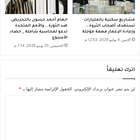
ن
ي
ا
مشاريع سكنية بالمليارات
اتهام أحمد حسون بالتحريض
تستهدف أصحاب الثروة ..
ضد الثورة .. والأمم المتحدة
وإعادة الإعمار مهمة مؤجلة
تدعو لمحاسبة شاملة _ حصاد
الأسبوع
الإثنين, 6 يوليو 2026, 12:53 م
الخميس, 25 يونيو 2026, 7:14 م
اترك تعليقاً
لن يتم نشر عنوان بريدك الإلكتروني.
الحقول الإلزامية مشار إليها بـ
*
ا
ل
ت
ع
ل