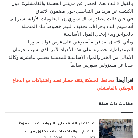
بالقول:«البدء بفك الحصار عن مدينتي الحسكة والقامشلي». دون
الكشف عن مزيد من التفاصيل حول مضمون الاتفاق.
في حين قالت مصادر سناك سوري إن المعلومات الأولية تشير إلى
أنه سيتم البدء بإجراءات تخفيف التوتر خصوصاً تلك المتمثلة
بالحواجز وبدء إدخال المواد الأساسية.
ويأتي الاتفاق بعد قرابة أسبوعين على فرض قوات سوريا
الديمقراطية لحصارها على هذه الأحياء الأمر الذي تسبب بحرمان
الأهالي من الخبز والمواد الأساسية للمعيشة بحسب مانشرته وكالة
سانا عن مسؤولين سوريين سابقاً.
اقرأ أيضاً:
محافظ الحسكة ينتقد حصار قسد واشتباكات مع الدفاع
الوطني بالقامشلي
مقالات ذات صلة
متقاعدو القامشلي بلا رواتب منذ سقوط
النظام .. والتأمينات تعد بحلول قريبة
الخميس, 30 يوليو 2026, 10:14 ص