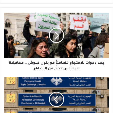
ب
ع
د
د
ع
و
ا
ت
ل
ل
بعد دعوات للاحتجاج تضامناً مع بتول علوش .. محافظة
ا
طرطوس تحذّر من التظاهر
ح
ت
د
ج
م
ا
ج
ج
ل
ت
ا
ض
ف
ا
ت