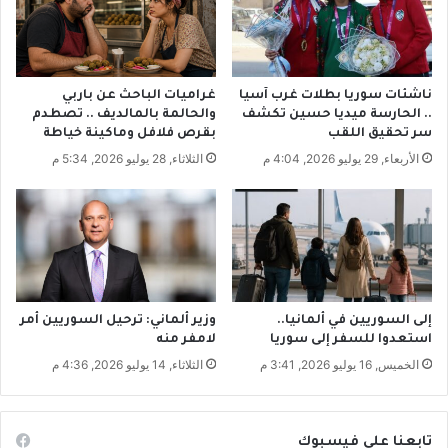
ط
ر
ط
و
س
ناشئات سوريا بطلات غرب آسيا
غراميات الباحث عن باربي
ت
.. الحارسة ميديا حسين تكشف
والحالمة بالمالديف .. تصطدم
ح
سر تحقيق اللقب
بقرص فلافل وماكينة خياطة
ذّ
الأربعاء, 29 يوليو 2026, 4:04 م
الثلاثاء, 28 يوليو 2026, 5:34 م
ر
م
ن
ا
ل
ت
ظ
ا
إلى السوريين في ألمانيا..
وزير ألماني: ترحيل السوريين أمر
ه
استعدوا للسفر إلى سوريا
لامفر منه
ر
الخميس, 16 يوليو 2026, 3:41 م
الثلاثاء, 14 يوليو 2026, 4:36 م
تابعنا على فيسبوك