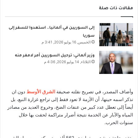
مقالات ذات صلة
إلى السوريين في ألمانيا.. استعدوا للسفر إلى
سوريا
الخميس, 16 يوليو 2026, 3:41 م
وزير ألماني: ترحيل السوريين أمر لامفر منه
الثلاثاء, 14 يوليو 2026, 4:36 م
وأضاف المصدر، في تصريح نقلته صحيفة
الشرق الأوسط
دون ان
تذكر اسمه حينها، أن الأزمة لا تعود فقط إلى تراجع غزارة النبع، بل
أيضاً إلى تعطل عدد كبير من عنفات الضخ، وخروج العديد من مصادر
المياه والآبار عن الخدمة نتيجة أضرار متراكمة لحقت بها خلال
سنوات الحرب.
وتقدر حاجة دمشق وريفها بنحو 562 ألف متر مكعب من مياه الشرب