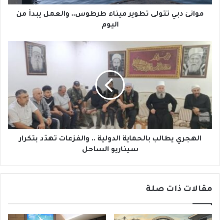
ت
ت
موانئ دبي تتولى تطوير ميناء طرطوس.. والعمل يبدأ من
و
اليوم
ل
ى
ا
ت
ل
ط
ه
و
ج
ي
ر
ر
ي
م
ي
ي
ط
ن
ا
ا
ل
الهجري يطالب بالحماية الدولية .. والفزعات تهدّد بتكرار
ء
ب
سيناريو الساحل
ط
ب
ر
ا
ط
ل
و
مقالات ذات صلة
ح
س
م
.
ا
.