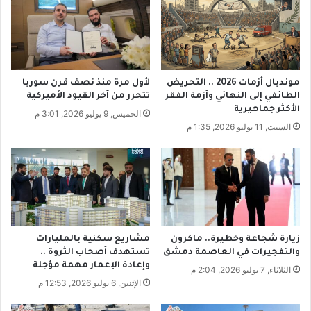
ي
و
ة
ا
ا
ل
ل
ع
د
م
و
مونديال أزمات 2026 .. التحريض
لأول مرة منذ نصف قرن سوريا
ل
ل
الطائفي إلى النهائي وأزمة الفقر
تتحرر من آخر القيود الأميركية
ي
ي
الأكثر جماهيرية
الخميس, 9 يوليو 2026, 3:01 م
ب
ة
السبت, 11 يوليو 2026, 1:35 م
د
.
أ
.
م
و
ن
ا
ا
ل
ل
ف
ي
ز
و
ع
زيارة شجاعة وخطيرة.. ماكرون
مشاريع سكنية بالمليارات
م
ا
والتفجيرات في العاصمة دمشق
تستهدف أصحاب الثروة ..
ت
وإعادة الإعمار مهمة مؤجلة
الثلاثاء, 7 يوليو 2026, 2:04 م
ت
الإثنين, 6 يوليو 2026, 12:53 م
ه
دّ