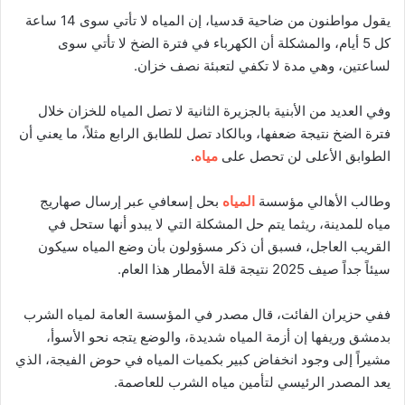
يقول مواطنون من ضاحية قدسيا، إن المياه لا تأتي سوى 14 ساعة
كل 5 أيام، والمشكلة أن الكهرباء في فترة الضخ لا تأتي سوى
لساعتين، وهي مدة لا تكفي لتعبئة نصف خزان.
وفي العديد من الأبنية بالجزيرة الثانية لا تصل المياه للخزان خلال
فترة الضخ نتيجة ضعفها، وبالكاد تصل للطابق الرابع مثلاً، ما يعني أن
الطوابق الأعلى لن تحصل على
مياه
.
وطالب الأهالي مؤسسة
المياه
بحل إسعافي عبر إرسال صهاريج
مياه للمدينة، ريثما يتم حل المشكلة التي لا يبدو أنها ستحل في
القريب العاجل، فسبق أن ذكر مسؤولون بأن وضع المياه سيكون
سيئاً جداً صيف 2025 نتيجة قلة الأمطار هذا العام.
ففي حزيران الفائت، قال مصدر في المؤسسة العامة لمياه الشرب
بدمشق وريفها إن أزمة المياه شديدة، والوضع يتجه نحو الأسوأ،
مشيراً إلى وجود انخفاض كبير بكميات المياه في حوض الفيجة، الذي
يعد المصدر الرئيسي لتأمين مياه الشرب للعاصمة.