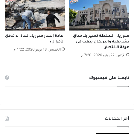
د
ب
ت
ك
ر
ا
سوريا.. السلطة تسير بلا ساق
إعادة إعمار سوريا… لماذا لا تدفق
تشريعية والبرلمان يتعب في
الأموال؟
ر
غرفة الانتظار
س
الخميس, 18 يونيو 2026, 4:22 م
ي
الإثنين, 22 يونيو 2026, 7:20 م
ن
ا
ر
تابعنا على فيسبوك
ي
و
ا
ل
س
ا
ح
أخر المقالات
ل