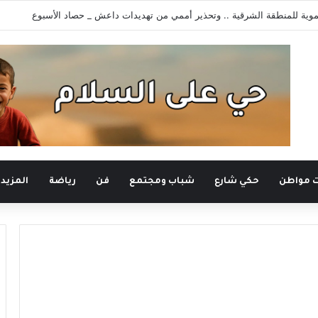
وية للمنطقة الشرقية .. وتحذير أممي من تهديدات داعش _ حصاد الأسبوع
ت مواطن
حكي شارع
شباب ومجتمع
فن
رياضة
المزيد