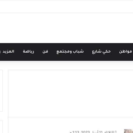
 مواطن
حكي شارع
شباب ومجتمع
فن
رياضة
المزيد
الثلاثاء, 11 أبريل 2023, 1:13 م