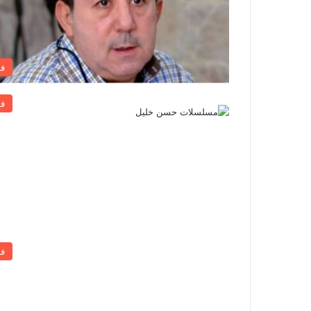
ف
ف
ف