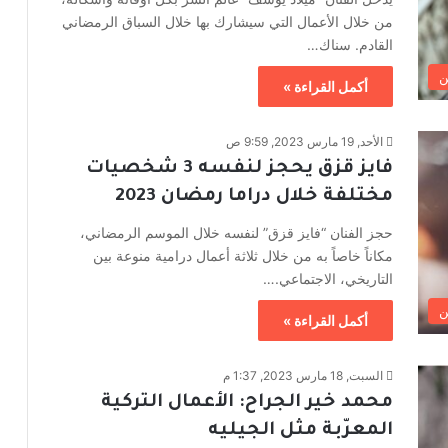
من خلال الأعمال التي سيشارك بها خلال السباق الرمضاني
القادم. سناك…
ن
أكمل القراءة »
الأحد, 19 مارس 2023, 9:59 ص
فايز قزق يحجز لنفسه 3 شخصيات
مختلفة خلال دراما رمضان 2023
حجز الفنان “فايز قزق” لنفسه خلال الموسم الرمضاني،
مكاناً خاصاً به من خلال ثلاثة أعمال درامية منوعة بين
التاريخي، الاجتماعي.…
ن
أكمل القراءة »
السبت, 18 مارس 2023, 1:37 م
محمد خير الجراح: الأعمال التركية
المعرّبة مثل الجيليه