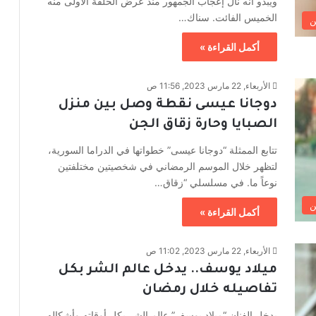
ويبدو أنه نال إعجاب الجمهور منذ عرض الحلقة الأولى منه
الخميس الفائت. سناك…
ن
أكمل القراءة »
الأربعاء, 22 مارس 2023, 11:56 ص
دوجانا عيسى نقطة وصل بين منزل
الصبايا وحارة زقاق الجن
تتابع الممثلة “دوجانا عيسى” خطواتها في الدراما السورية،
لتظهر خلال الموسم الرمضاني في شخصيتين مختلفتين
نوعاً ما. في مسلسلي “زقاق…
ن
أكمل القراءة »
الأربعاء, 22 مارس 2023, 11:02 ص
ميلاد يوسف.. يدخل عالم الشر بكل
تفاصيله خلال رمضان
يدخل الفنان “ميلاد يوسف” عالم الشر بكل أوقاته وأشكاله،