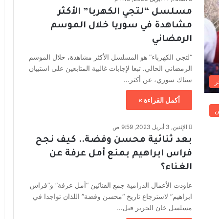
مسلسل “لتجي الكهربا” الأكثر
مشاهدة في سوريا خلال الموسم
الرمضاني
“لتجي الكهرباء” هو المسلسل الأكثر مشاهدة، خلال الموسم
الرمضاني الحالي. تبعا لإجابات غالبية المتابعين على استبيان
سناك سوري، عن أكثر…
ر
أكمل القراءة »
ن
الإثنين, 3 أبريل 2023, 9:59 ص
بعد ثنائية محسن وفضة.. كيف نجح
فراس ابراهيم بمنع أمل عرفة عن
الغناء؟
عاودت الأعمال الدرامية جمع الفنانَين “أمل عرفة” و”فراس
ابراهيم” لاسترجاع تاريخ “محسن وفضة” اللذان تواجدا في
مسلسل خان الحرير قبل…