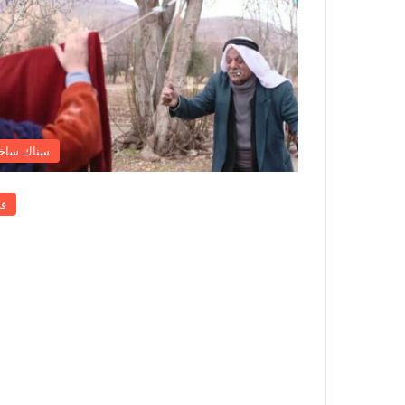
سناك ساخ
ف