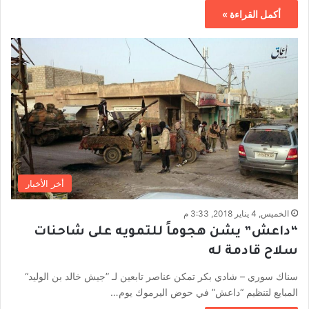
أكمل القراءة »
أخر الأخبار
الخميس, 4 يناير 2018, 3:33 م
“داعش” يشن هجوماً للتمويه على شاحنات
سلاح قادمة له
سناك سوري – شادي بكر تمكن عناصر تابعين لـ ”جيش خالد بن الوليد“
المبايع لتنظيم “داعش” في حوض اليرموك يوم…