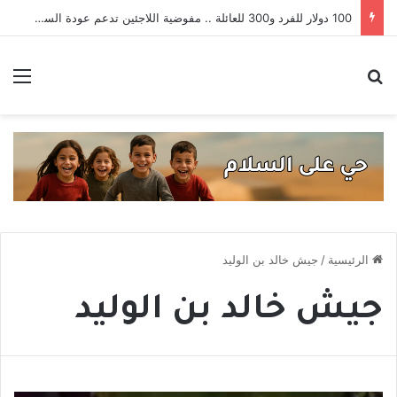
بمبادرة فردية .. ميني var في بطولة شعبية بطرطوس يسبق الدوري السوري
بحث عن
الق
الرئيسية
/
جيش خالد بن الوليد
جيش خالد بن الوليد