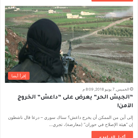
إقرأ أيضا
الخميس, 7 يونيو 2018, 8:09 م
“الجيش الحر” يعرض على “داعش” الخروج
الآمن!
إلى أين من الممكن أن يخرج داعش؟ سناك سوري – درعا قال ناشطون
إن “هيئة الإصلاح في حوران” (معارضة)، تجري…
أكمل القراءة »