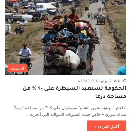
الرئيسية
الثلاثاء, 17 يوليو 2018, 10:18 م
الحكومة تستعيد السيطرة على ٩٠ ٪؜ من
مساحة درعا
“داعش”، وهيئة تحرير الشام” تسيطران على 8 % من مساحة “درعا”.
سناك سوري – خاص جنبت التسويات المتوالية التي أنجزت…
أكمل القراءة »