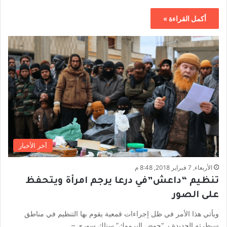
أكمل القراءة »
أخر الأخبار
الأربعاء, 7 فبراير 2018, 8:48 م
تنظيم “داعش”في درعا يرجم امرأة ويتحفظ
على الصور
ويأتي هذا الأمر في ظل إجراءات قمعية يقوم بها التنظيم في مناطق
سيطرته الجديدة بـ “حوض اليرموك” سناك سوري –…