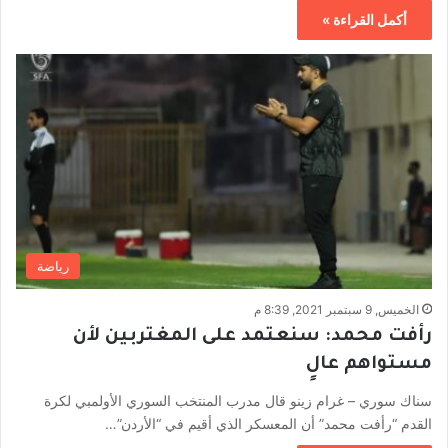
أكمل القراءة »
رياضة
الخميس, 9 سبتمبر 2021, 8:39 م
رأفت محمد: سنعتمد على المغتربين لأن
مستواهم عالٍ
سناك سوري – غرام زينو قال مدرب المنتخب السوري الأولمبي لكرة
القدم “رأفت محمد” أن المعسكر الذي أقيم في “الأردن”…