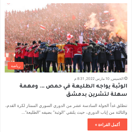
رياضة
الخميس, 10 مارس 2022, 8:31 م
الوثبة يواجه الطليعة في حمص …. ومهمة
سهلة لتشرين بدمشق
تنطلق غداً الجولة السادسة عشر من الدوري السوري الممتاز لكرة القدم،
والثالثة من إياب الدوري، حيث يلتقي “الوثبة” بضيفه “الطليعة”…
أكمل القراءة »