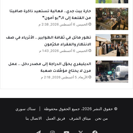
حارة بيت جدي.. فعالية تستعيد ذاكرة صافيتا
من القلعة إلى الـ”بو آمون”
الخميس, 6 أغسطس 2026, 2:38 م
تطور هائل في ثقافة الطوابير .. الأثرياء في صف
الانتظار والفقراء مكرّمون
الخميس, 6 أغسطس 2026, 1:43 م
الديليفري يحوّل الدراجة إلى مصدر دخل .. عمل
مرن لا يحتاج مؤهّلات صعبة
الأربعاء, 5 أغسطس 2026, 2:18 م
© حقوق النشر 2026، جميع الحقوق محفوظة | سناك سوري
من نحن
ميثاق الشرف
فريق العمل
الاتصال بنا
فيسبوك
‫X
‫YouTube
انستقرام
تيلقرام