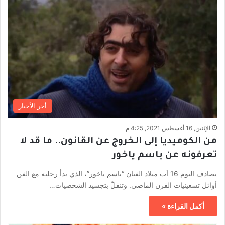
أخر الأخبار
الإثنين, 16 أغسطس 2021, 4:25 م
من الكوميديا إلى الخروج عن القانون.. ما قد لا
تعرفونه عن باسم ياخور
يصادف اليوم 16 آب ميلاد الفنان “باسم ياخور”، الذي بدأ رحلته مع الفن
أوائل تسعينيات القرن الماضي. وتنقلّ بتجسيد الشخصيات…
أكمل القراءة »