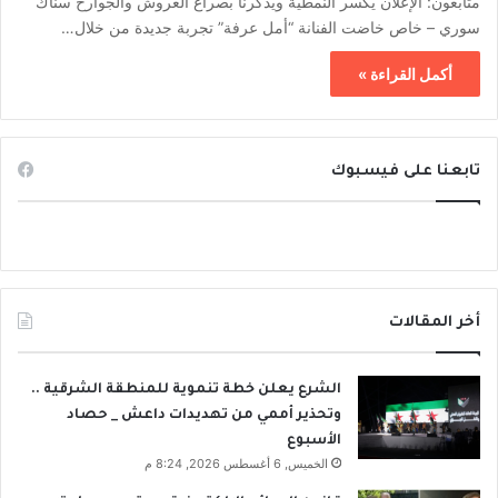
متابعون: الإعلان يكسر النمطية ويذكرنا بصراع العروش والجوارح سناك
سوري – خاص خاضت الفنانة “أمل عرفة” تجربة جديدة من خلال…
أكمل القراءة »
تابعنا على فيسبوك
أخر المقالات
الشرع يعلن خطة تنموية للمنطقة الشرقية ..
وتحذير أممي من تهديدات داعش _ حصاد
الأسبوع
الخميس, 6 أغسطس 2026, 8:24 م