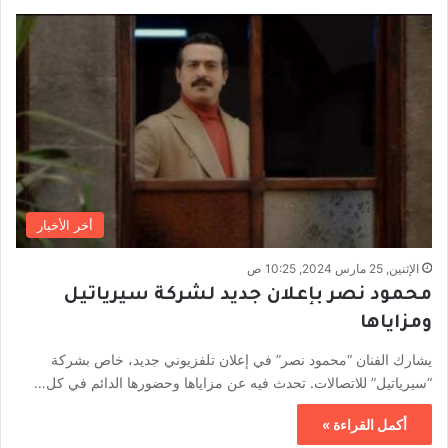
أخر الأخبار
الإثنين, 25 مارس 2024, 10:25 ص
محمود نصر بإعلان جديد لشركة سيرياتيل
ومزاياها
يشارك الفنان “محمود نصر” في إعلان تلفزيوني جديد، خاص بشركة
“سيرياتيل” للاتصالات. تحدث فيه عن مزاياها وحضورها الدائم في كل…
أكمل القراءة »