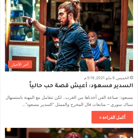
أخر الأخبار
الخميس, 6 مايو 2021, 5:19 م
السدير مسعود: أعيش قصة حب حالياً
مسعود: صناعة الفن أخذناها من الغرب.. لكن نتعامل مع المهنة باستسهال
سناك سوري – متابعات قال المخرج والممثل “السدير مسعود”…
أكمل القراءة »