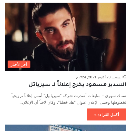
أخر الأخبار
السبت, 23 أكتوبر 2021, 7:24 م
السدير مسعود يخرج إعلاناً لـ سيرياتل
سناك سوري – متابعات أصدرت شركة “سيرياتيل” أمس إعلاناً ترويجياً
لخطوطها وحمل الإعلان عنوان “هاد خطنا”، وكان لافتاً أن الإعلان…
أكمل القراءة »