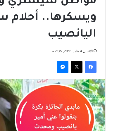
مواطن سيشتري وزا
ويسكرها.. أحلام سو
اليانصيب
الإثنين, 4 يناير 2021, 2:35 م
فيسبوك
‫X
ماسنجر