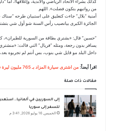
كذلك بشراء الاتحاد الرياضي والأندية، وإغلاقها!، أما “دا
من رواتبهم بتكون فضلت». اللهم
أمنية “بلال” جاءت كتعليق على استبيان طرحه “سناك 
الجائزة الكبرى بيانصيب رأس السنة شو أول شي بتشتري
“حسين” قال: «بشتري بطاقة من السورية للطيران»، كم
يسافر بدون رجعة، ومثله “فريال” التي قالت: «منشتري كر
داخل البلد مو قايل شي بنوب، بس أنتم لم تجربوه بعد،
اقرأ أيضاً:
من اشترى سيارة المزاد بـ 765 مليون ليرة في سوريا؟
مقالات ذات صلة
إلى السوريين في ألمانيا.. استعدو
للسفر إلى سوريا
الخميس, 16 يوليو 2026, 3:41 م