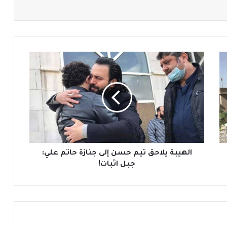
ا
ل
ه
ي
ب
ة
ي
ل
ا
ح
الهيبة يلاحق تيم حسن إلى جنازة حاتم علي:
ق
جبل اثبات!
ت
ي
م
ح
س