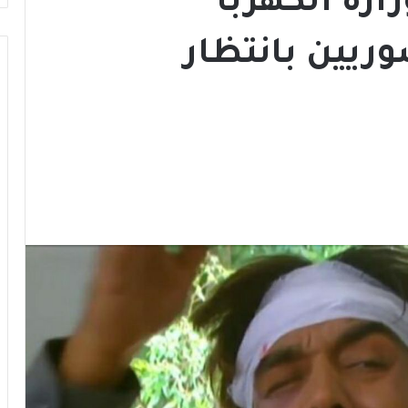
رة الكهربا
ريين بانتظار