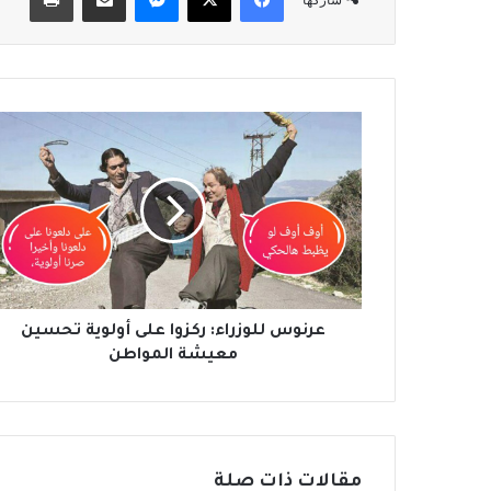
ع
ر
ن
و
س
ل
ل
و
ز
ر
عرنوس للوزراء: ركزوا على أولوية تحسين
ا
معيشة المواطن
ء
:
ر
ك
ز
مقالات ذات صلة