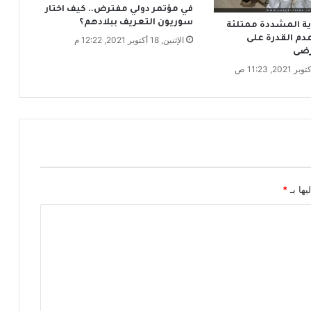
ب
في مؤتمر دولي مفترض.. كيف اختار
سوريون التعريف ببلادهم؟
ا
اية المشددة ممتلئة
ت
م القدرة على
الإثنين, 18 أكتوبر 2021, 12:22 م
رضى
!
يها بـ
*