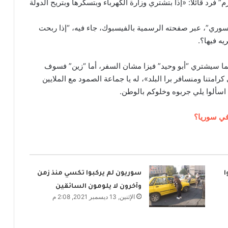
رم” فرد قائلاً: «إذا بتشتري وزارة الكهرباء وبتسكرها وبتريح الدولة
سوري”، عبر صفحته الرسمية بالفيسبوك، جاء فيه، “إذا ربحت
ه فيها؟.
ا سيشتري “أبو وحيد” فيزا مشان السفر، أما “زين” فسوف
امتنا ومنسافر برا البلد»، له يا جماعة الصمود مع الملايين
 اسألوا يلي جربوه وخلوكم بالوطن.
ا
سوريون لم يركبوا تكسي منذ زمن
وآخرون لا يلومون السائقين
الإثنين, 13 ديسمبر 2021, 2:08 م