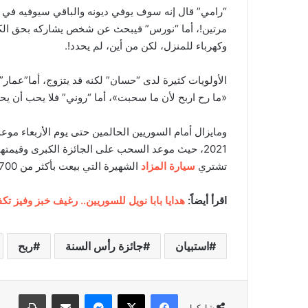
“رامي” قال إنه سوف يوفي ديونه والباقي سيوفيه في ال
مرتين!، أما “نورس” فيبحث عن شخص يشاركه بحق ال
وكهرباء للمنزل، لكن من أين، لم يحدد!.
الأولويات كثيرة لدى “حسان” لكنه قد يتزوج، أما”عمار” 
«ما رح اربح لأن ما سحبت»، أما “روني” فلا يحب أن يح
ومايزال أمام السوريين الحالمين حتى يوم الأربعاء 
تشتري
سيارة المزاد
الشهيرة التي بيعت بأكثر من 700 مليون ليرة.
اقرأ أيضاً:
هدايا بابا نويل للسوريين.. رغيف خبز وفيز تك
استبيان
جائزة رأس السنة
ربح
فيسبوك
‫X
ماسنجر
مشاركة عبر البريد
طباعة
شاركها