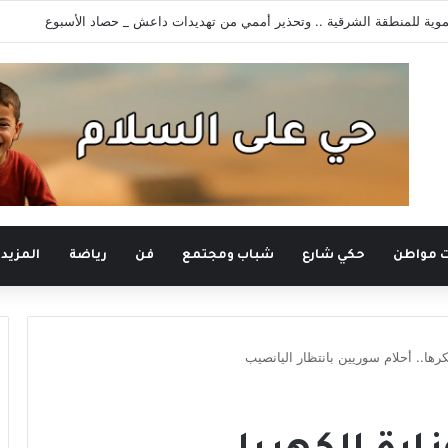
وية للمنطقة الشرقية .. وتحذير أممي من تهديدات داعش _ حصاد الأسبوع
ت مواطن
حكي شارع
شباب ومجتمع
فن
رياضة
المزيد
ها.. أحلام سوريين بانتظار اليانصيب