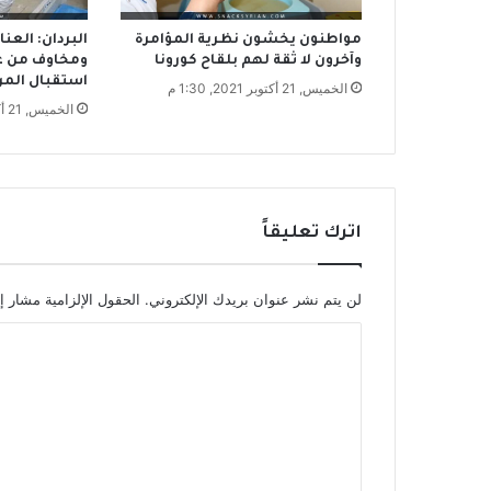
ل
م
مواطنون يخشون نظرية المؤامرة
البردان: العن
و
وآخرون لا ثقة لهم بلقاح كورونا
ومخاوف من عد
استقبال الم
ا
الخميس, 21 أكتوبر 2021, 1:30 م
ط
الخميس, 21 أكتوبر 2021, 11:23 ص
ن
اترك تعليقاً
لن يتم نشر عنوان بريدك الإلكتروني.
الحقول الإلزامية مشار إل
ا
ل
ت
ع
ل