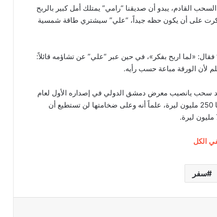
سحب القادم، يبدو أن صديقنا “رامي” يمتلك أمل كبير بالربح
كرت على أن يكون حظه جيداً، “علي” سيشتري طاقة شمسية
فقال: «لما اربح بفكر»، في حين عبر “علي” عن تشاؤمه قائلاً:
لم لأن الورقة مباعة حسب رأيه.
موعد سحب يانصيب معرض دمشق الدولي في إصداره الأول لعام
2021، حيث موعد السحب على الجائزة الكبرى وقيمتها 250 مليون ليرة، علماً أنه وعلى ضخامتها لن تستطيع أن
في الكل
سفر