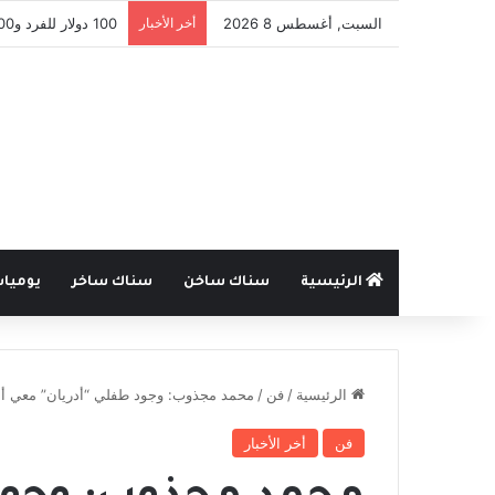
السبت, أغسطس 8 2026
أخر الأخبار
100 دولار للفرد و300 للعائلة .. مفوضية اللاجئين تدعم عودة السوريين من لبنان
الرئيسية
سناك ساخن
سناك ساخر
يوميا
الرئيسية
/
فن
/
محمد مجذوب: وجود طفلي “أدريان” معي أم
فن
أخر الأخبار