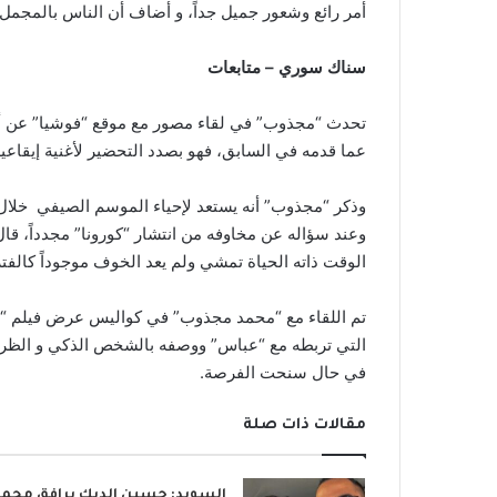
أمر رائع وشعور جميل جداً، و أضاف أن الناس بالمجمل ب
سناك سوري – متابعات
تحدث “مجذوب” في لقاء مصور مع موقع “فوشيا” عن أعمال
عما قدمه في السابق، فهو بصدد التحضير لأغنية إيقاعية
وذكر “مجذوب” أنه يستعد لإحياء الموسم الصيفي خلال ال
وعند سؤاله عن مخاوفه من انتشار “كورونا” مجدداً، قا
الوقت ذاته الحياة تمشي ولم يعد الخوف موجوداً كالفتر
تم اللقاء مع “محمد مجذوب” في كواليس عرض فيلم “طر
التي تربطه مع “عباس” ووصفه بالشخص الذكي و الظريف ال
في حال سنحت الفرصة.
مقالات ذات صلة
السويد: حسين الديك يرافق محمد