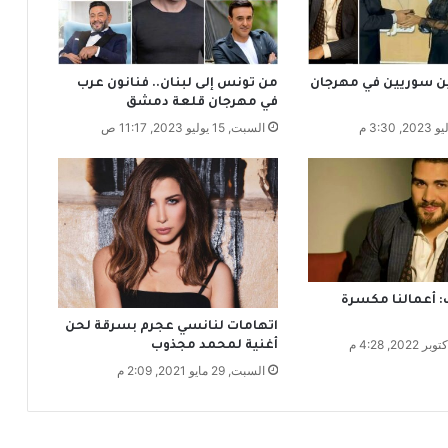
ذ
ا
ل
و
4 فنانين سوريين في مهرجان
من تونس إلى لبنان.. فنانون عرب
ك
في مهرجان قلعة دمشق
ا
السبت, 15 يوليو 2023, 11:17 ص
ن
ل
ا
ع
ن
ف
ي
اً
؟
 أعمالنا مكسرة
ن
اتهامات لنانسي عجرم بسرقة لحن
ا
أغنية لمحمد مجذوب
ج
السبت, 29 مايو 2021, 2:09 م
ي
س
ع
ي