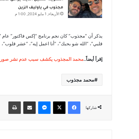
مجذوب في ياوليف الزين
الأربعاء, 1 مايو 2024, 1:00 م
قلبي”، “الله شو بحبك”، “أنا اعمل إيه”، “عشر قلوب”، 
إقرأ أيضاً..
محمد المجذوب يكشف سبب عدم نشر صور 
محمد مجذوب
فيسبوك
‫X
ماسنجر
مشاركة عبر البريد
طباعة
شاركها