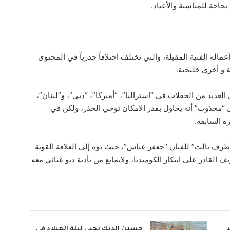
حاجة للمناسبة والأعياد.
ه الفنية المقبلة، والتي تختلف اختلافاً جذرياً في المحتوى
 و أخرى خليجية.
عديد من الحفلات في “استراليا”، “أميركا”، “دبي”، و”لبنان”،
ل “مجذوب” أنه يحاول بقدر الإمكان توخي الحذر، ولكن في
ة السابقة.
ف تالت” للفنان “جعفر عباس”، حيث نوه إلى العلاقة القوية
قادر على ابتكار الكوميديا، ولايمانع من تأدية ديو غنائي معه
حسين الديك يحيي ليلة الميلاد في