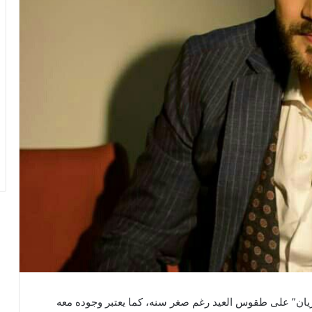
دريان” على طقوس العيد رغم صغر سنه، كما يعتبر وجوده معه