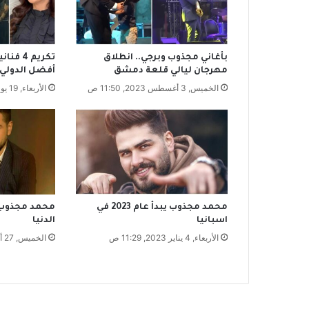
ب
ن
و
ك
بأغاني مجذوب وبرجي.. انطلاق
تكريم 
ا
مهرجان ليالي قلعة دمشق
أفضل الدولي
ل
الخميس, 3 أغسطس 2023, 11:50 ص
الأربعاء, 19 يوليو 2023, 3:30 م
ط
ع
ا
م
ا
ل
ر
خ
ي
محمد مجذوب يبدأ عام 2023 في
محمد مجذوب:
ص
اسبانيا
الدنيا
ة
الأربعاء, 4 يناير 2023, 11:29 ص
الخميس, 27 أكتوبر 2022, 4:28 م
ب
س
ب
ب
ا