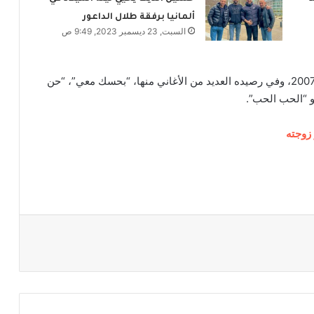
ألمانيا برفقة طلال الداعور
السبت, 23 ديسمبر 2023, 9:49 ص
يذكر أن “مجذوب” كان نجم برنامج “إكس فاكتور” عام 2007، وفي رصيده العديد من الأغاني منها، “بحسك معي”، “حن
و “الحب الحب”.
زوجته