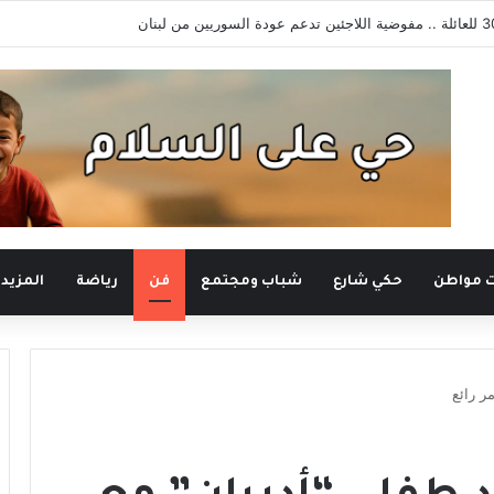
ت مواطن
حكي شارع
شباب ومجتمع
فن
رياضة
المزيد
ر رائع