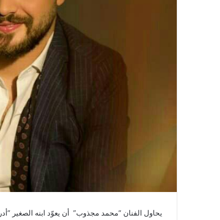
يحاول الفنان “محمد مجذوب” أن يعوّد ابنه الصغير “أ