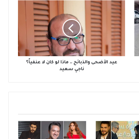
ع
ي
د
ا
ل
أ
ض
ح
ى
و
عيد الأضحى والذبائح .. ماذا لو كان لا عنفياً؟
ا
ناجي سعيد
ل
ذ
ب
ا
ئ
ح
.
.
م
ا