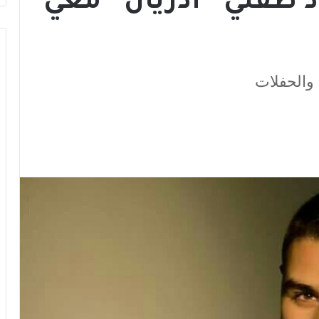
 طفلي “أدريان” معي
والحفلات