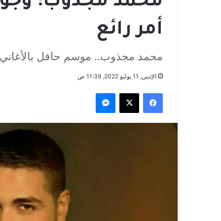
محمد مجذوب: وجود
أمر رائع
محمد مجذوب.. موسم حافل بالأغاني 
الإثنين, 11 يوليو 2022, 11:39 ص
فيسبوك
‫X
ماسنجر