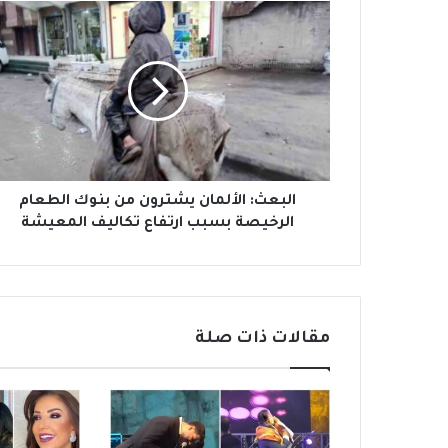
ا
ل
ب
ع
ث
:
ا
ل
أ
ل
البعث: الألمان يشترون من بنوك الطعام
م
الرخيصة بسبب ارتفاع تكاليف المعيشة
ا
ن
ي
ش
ت
مقالات ذات صلة
ر
و
ن
م
ن