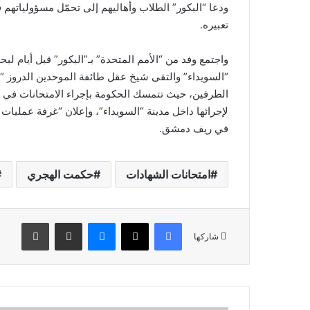
ودعا “البكور” الطلاب وأهاليهم إلى تحمّل مسؤوليات
تعبيره.
واجتمع وفد من “الأمم المتحدة” بـ”البكور” قبل أيام لب
“السويداء” والتقى شيخ عقل طائفة الموحدين الدروز 
الطرفين، حيث تتمسك الحكومة بإجراء الامتحانات في 
لإجرائها داخل مدينة “السويداء”، وإعلان “غرفة عمليات 
في ريف دمشق.
امتحانات الشهادات
حكمت الهجري
فيسبوك
‫X
ماسنجر
مشاركة عبر البريد
طباعة
شاركها