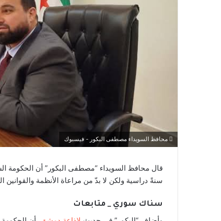
محافظ السويداء مصطفى البكور - فيسبوك
قال محافظ السويداء “مصطفى البكور” أن الحكومة الس
سنةً دراسية ولكن لا بدّ من مراعاة الأنظمة والقوانين الت
سناك سوري _ متابعات
وأضاف “البكور” في حديث
لإذاعة دمشق
، أن الحكومة 