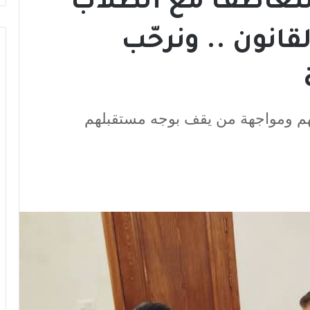
نتعاطف مع الطلاب
انون .. ونرحّب
تهم ومواجهة من يقف بوجه مستقبلهم