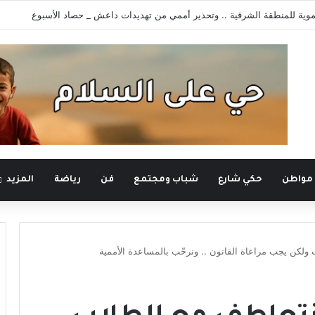
وية للمنطقة الشرقية .. وتحذير أممي من تهديدات داعش _ حصاد الأسبوع
 مواطن
حكي شارع
شباب ومجتمع
فن
رياضة
المزيد
ولكن يجب مراعاة القانون .. ونرحّب بالمساعدة الأممية