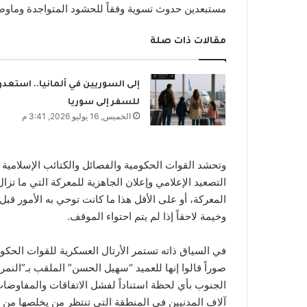
مستبعدين حدوث تسوية وفقاً للحشود المتواجدة وماوصل
مقالات ذات صلة
إلى السوريين في ألمانيا.. استعدو
للسفر إلى سوريا
الخميس, 16 يوليو 2026, 3:41 م
وتحشد القوات الحكومية والفصائل والكتائب الإسلامية
التصعيد الإعلامي وإعلان الجاهزية للمعركة التي ما تزا
المعركة، أو على الأقل هذا ما كانت توحي به الأمور قب
وخيمة لاحقاً إذا لم يتم احتواء الموقف.
في السياق ذاته تستمر الأرتال العسكرية للقوات الحكو
صوراً قالوا إنها للعميد “سهيل الحسن” الملقب بـ”النمر”
الجنوب بأي لحظة استناداً لفشل الاتفاقات والمفاوضات
آلاف المدنيين في المنطقة التي تنتظر من يخلصها من ا