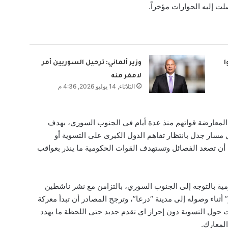
ت إليه الحوارات مؤخراً.
ا
وزير ألماني: ترحيل السوريين أمر
لامفر منه
الثلاثاء, 14 يوليو 2026, 4:36 م
 المعارضة قواتهم منذ عدة أيام في الجنوب السوري، بهدف
ل مسار جدل بانتظار تفاهم الدول الكبرى على التسوية أو
ل أن تصعد الفصائل وتستهدف القوات الحكومية ما ينذر بعواقب
مية بالتوجه إلى الجنوب السوري، بالتزامن مع نشر ناشطين
 أثناء وصوله إلى مدينة “درعا”، وترجح المصادر أن تبدأ معركة
 حول التسوية دون إحراز اي تقدم جديد حتى اللحظة ما يهدد
لمعارك.