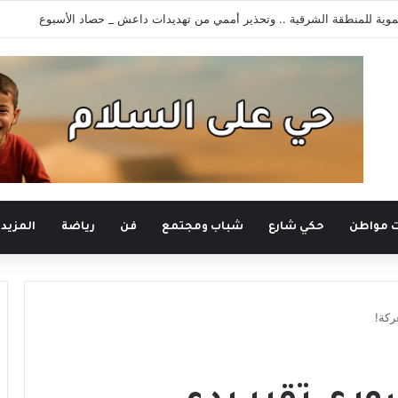
وية للمنطقة الشرقية .. وتحذير أممي من تهديدات داعش _ حصاد الأسبوع
ت مواطن
حكي شارع
شباب ومجتمع
فن
رياضة
المزيد
ركة!