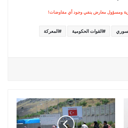
رية ومسؤول معارض ينفي وجود أي مفاوضات!
لسوري
القوات الحكومية
المعركة
ت
ر
ك
ي
ا