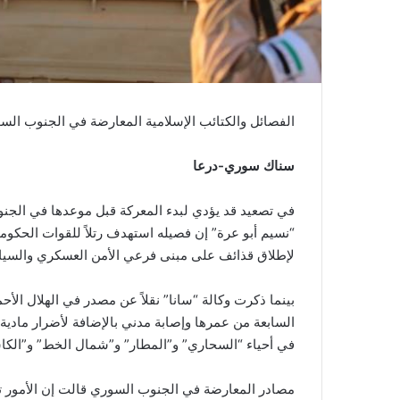
الفصائل والكتائب الإسلامية المعارضة في الجنوب السو
سناك سوري-درعا
في تصعيد قد يؤدي لبدء المعركة قبل موعدها في الج
“نسيم أبو عرة” إن فصيله استهدف رتلاً للقوات الحكو
لإطلاق قذائف على مبنى فرعي الأمن العسكري والسي
بينما ذكرت وكالة “سانا” نقلاً عن مصدر في الهلال 
السابعة من عمرها وإصابة مدني بالإضافة لأضرار مادي
في أحياء “السحاري” و”المطار” و”شمال الخط” و”الك
مصادر المعارضة في الجنوب السوري قالت إن الأمور تتجه