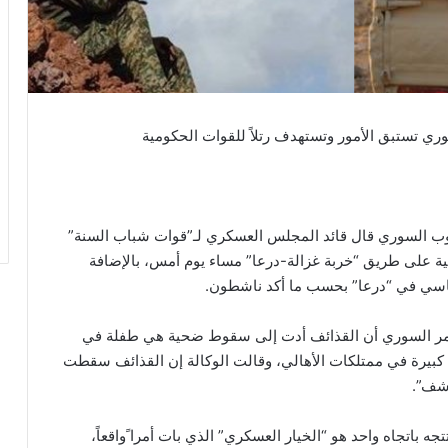
ري تستبق الأمور وتستهدف رتلاً للقوات الحكومية
نوب السوري قال قائد المجلس العسكري لـ”قوات شباب السنة”
مية على طريق “خربة غزالة-درعا” مساء يوم أمس، بالإضافة
اسي في “درعا” بحسب ما أكد ناشطون.
الأحمر السوري أن القذائف أدت إلى سقوط ضحية هي طفلة في
ة كبيرة في ممتلكات الأهالي، وقالت الوكالة إن القذائف سقطت
اشف”.
 باتجاه واحد هو “الخيار العسكري” الذي بات أمرا ًواقعاً،