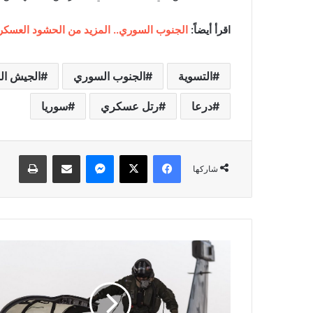
اقرأ أيضاً:
الجنوب السوري.. المزيد من الحشود العسك
التسوية
الجنوب السوري
الجيش ا
درعا
رتل عسكري
سوريا
فيسبوك
‫X
ماسنجر
مشاركة عبر البريد
طباعة
شاركها
س
و
ر
ي
ا