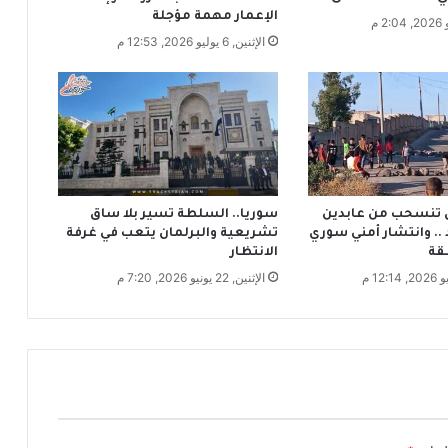
ر
الإعمار مهمة مؤجلة
ي
الإثنين, 6 يوليو 2026, 12:53 م
ب
ع
د
م
و
ا
ج
ه
ة
ل تنسحب من عابدين
سوريا.. السلطة تسير بلا ساق
م
.. وانتشار أمني سوري
تشريعية والبرلمان يتعب في غرفة
قة
الانتظار
س
ل
الإثنين, 22 يونيو 2026, 7:20 م
ح
ة