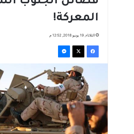
فصائل الجنوب السو
المعركة!
الثلاثاء, 19 يونيو 2018, 12:52 م
فيسبوك
‫X
ماسنجر