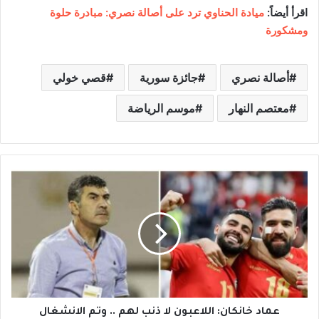
اقرأ أيضاً:
ميادة الحناوي ترد على أصالة نصري: مبادرة حلوة
ومشكورة
أصالة نصري
جائزة سورية
قصي خولي
معتصم النهار
موسم الرياضة
ع
م
ا
د
خ
ا
ن
ك
ا
ن
عماد خانكان: اللاعبون لا ذنب لهم .. وتم الانشغال