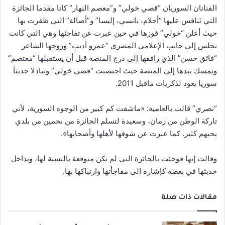
الفنانان السوريان “قصي خولي” و”معصم النهار” كانا مقدما الجائزة
التي تَنافس عليها “أحلام، نانسي، إليسا” و”أصالة” التي ظفرت بها
حيث أعلن “خولي” فوزها في حين عبرت عن تفاجئها وهي التي كانت
تجلس إلى جانب الإعلامي المصري “عمرو أديب” وزوجها الشاعر
“فائق حسن” الذي رافقها إلى درج المنصة قبل أن يستقبلها “معتصم”
ويمسك بيدها إلى المنصة حيث احتضنت “قصي خولي” وتبادلا حديثاً
سوريا يعود لذكريات ماقبل 2011.
“نصري” قالت بالعامية: «ماشفت كم كبير من الوجوه السورية، لأني
تاركة الوطن من زمان، وسعيدة لتسلم الجائزة من نجمين من بلدي
بحبهم كثير. كما عبرت عن شوقها لأهلها وأصحابها».
وقالت إنها فوجئت بالجائزة التي لم تكن متوقعة بالنسبة لها، وتداخل
حديثها في بعضه كإشارة إلى مفاجأتها وارتباكها بها.
مقالات ذات صلة