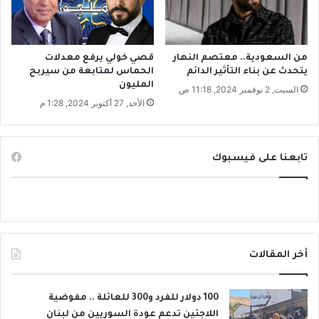
و
ض
ر
ي
ا
ي
ل
ن
من السعودية.. معتصم النهار
قصي خولي يرفع معدلات
ت
يتحدث عن بناء التأثير الدائم
الحماس لمتابعة من سيربح
المليون
ا
السبت, 2 نوفمبر 2024, 11:18 ص
ف
الأحد, 27 أكتوبر 2024, 1:28 م
ه
ة
تابعنا على فيسبوك
أخر المقالات
100 دولار للفرد و300 للعائلة .. مفوضية
اللاجئين تدعم عودة السوريين من لبنان