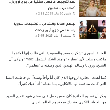
بعد تتويجها كأفضل مغنّية في جوي أووردز ..
أصالة تردّ بـ ممنوع
الإثنين, 20 يناير 2025, 2:33 م
بينهم أصالة والشامي .. ترشيحات سورية
واسعة في جوي أووردز 2025
السبت, 18 يناير 2025, 5:45 م
الفنانة السوري تشكرت مصر والسعودية التي قالت إنها لولاهما
ماكنت وصلت لأي “مطرح” وامتد الشكر ليشمل “mbc” وتركي آل
الشيخ، وروتانا وسالم الهندي الذي وصفته بـ “معلمي”.
كما أهدت الجائزة لزوجها الذي كان أباً وأخاً وسنداً، ثم خاطبت أليسا
التي كانت منافسة لها بالانكليزية بما معناه ” أنا أحبك كثيراً”.
يذكر أن تسليم الجائزة كان ضمن حفل فني ضخم شهد تقديم العديد
من الجوائز الأخرى وشارك فيه نجوم العالم العربي.