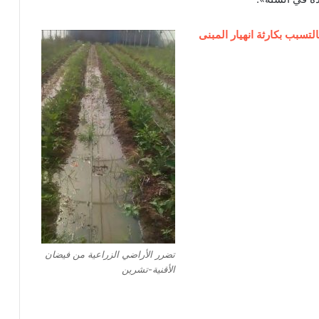
لتسبب بكارثة انهيار المبنى
تضرر الأراضي الزراعية من فيضان
الأقنية-تشرين