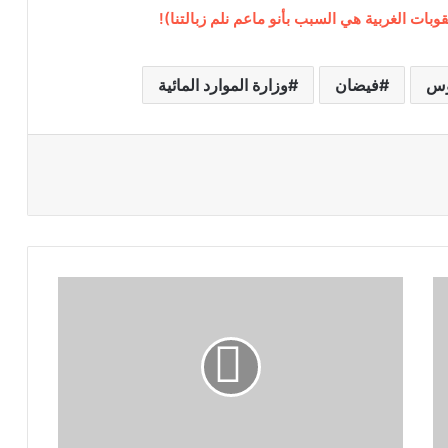
عقوبات الغربية هي السبب بأنو ماعم نلم زبالتنا)!
وس
فيضان
وزارة الموارد المائية
ن
ش
ا
ط
إ
م
ا
ر