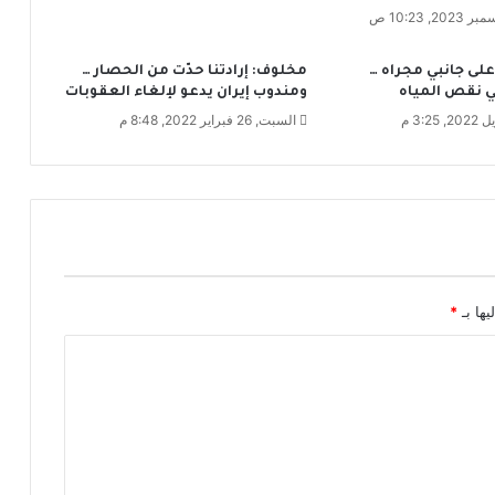
ي
.
.
لى جانبي مجراه …
مخلوف: إرادتنا حدّت من الحصار …
م
 نقص المياه
ومندوب إيران يدعو لإلغاء العقوبات
ع
السبت, 26 فبراير 2022, 8:48 م
ا
ر
ض
ة
ج
د
ي
د
يها بـ
*
ة
و
ا
ج
ت
م
ا
ع