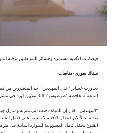
فيضانات الأقنية مستمرة وخسائر المواطنين برقبة الموا
سناك سوري-متابعات
تجاوزت خسائر “علي المهندس” أحد المتضررين من فيضان 
التابعة لمحافظة “طرطوس”، الـ3 ملايين ليرة في مشروعه الزراعي، واضعاً اللوم على الموارد المائية.
“المهندس”، قال إن المياه دخلت إلى منزله ومنازل جير
يعد مقبولاً لأن فيضان الأقنية لا يقتصر على فصل الش
القلوع نحمّل كامل المسؤولية للموارد المائية في ط
دوري على مدار السنة ولا تقتصر الصيانة على مرة واح