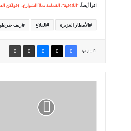
اقرأ أيضاً:
“اللاذقية”: القمامة تملأ الشوارع.. (قولكن ال
الأمطار الغزيرة
القلاع
ريف طرط
فيسبوك
‫X
ماسنجر
مشاركة عبر البريد
طباعة
شاركها
س
و
ر
ي
و
ن
:
ش