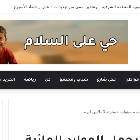
رونية يستعيد سطوته .. حادثتا اعتقال تهددان حرية التعبير
 مواطن
حكي شارع
شباب ومجتمع
فن
رياضة
المزيد
ة خسارته 3ملايين ليرة