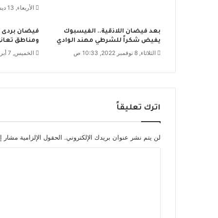
الأربعاء, 13 ديسمبر 2023, 10:23 ص
ج
و
ل
بعد فيضان اللاذقية.. الفيسبوك
فيضان بردى ع
و
يفيض شكراً للشرطي مهند الوادي
ومناطق تعاني
و
الثلاثاء, 8 نوفمبر 2022, 10:33 ص
الخميس, 7 أبريل 2022, 3:25 م
ض
ع
ه
اترك تعليقاً
لن يتم نشر عنوان بريدك الإلكتروني.
الحقول الإلزامية مشار إل
ا
ل
ت
ع
ل