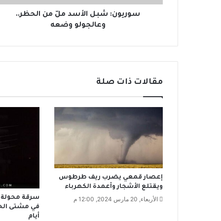
ب
ل
سوريون: شبل الأسد ملّ من الحظر..
ا
وعالجولو وضعه
ل
أ
س
د
م
مقالات ذات صلة
لّ
م
ن
ا
ل
ح
ظ
ر
.
إعصار قمعي يضرب ريف طرطوس
.
ويقتلع الأشجار وأعمدة الكهرباء
و
سرقة محولة ا
الأربعاء, 20 مارس 2024, 12:00 م
ع
ا
أيام
ل