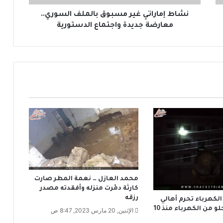
ا
ت
نشاط إماراتي غير مسبوق بالملف السوري..
ي
معارضة جديدة واجتماع الدستورية
غ
ي
ر
م
س
ب
و
ق
ب
ا
ل
م
ل
ف
محمد العازل … نعمة المطر صارت
ا
كارثة دمّرت منزله وأفقدته مصدر
ل
رزقه
لكهرباء تحرم أهالي
س
في مشتى الحلو من الكهرباء منذ 10
الإثنين, 20 مارس 2023, 8:47 ص
و
ر