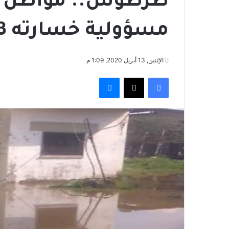
طرطوس.. مواطن يحم
مسؤولية خسارته 3ملايين ليرة
الإثنين, 13 أبريل 2020, 1:09 م
فيسبوك
‫X
ماسنجر