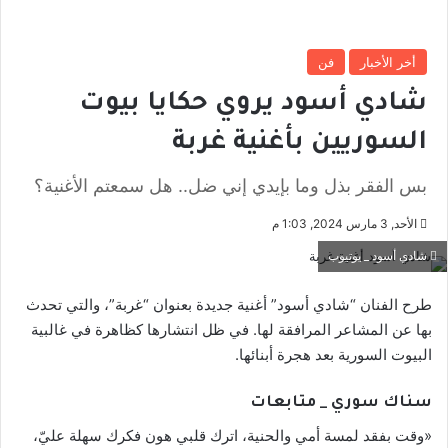
أخر الأخبار
فن
شادي أسود يروي حكايا بيوت
السوريين بأغنية غربة
بس الفقر بذل وما بإيدي إني ضل.. هل سمعتم الأغنية؟
الأحد, 3 مارس 2024, 1:03 م
شادي أسود _ يوتيوب
طرح الفنان “شادي أسود” أغنية جديدة بعنوان “غربة”، والتي تحدث
بها عن المشاعر المرافقة لها. في ظل انتشارها كظاهرة في غالبية
البيوت السورية بعد هجرة أبنائها.
سناك سوري _ متابعات
«وقت بفقد لمسة أمي والحنية، اترك قلبي هون فكرك سهلة عليّ،