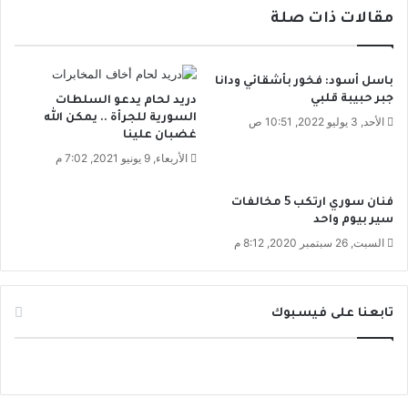
ل
ل
مقالات ذات صلة
ا
إ
ق
م
ت
ا
ص
باسل أسود: فخور بأشقائي ودانا
ر
ا
جبر حبيبة قلبي
دريد لحام يدعو السلطات
ا
د
السورية للجرأة .. يمكن الله
الأحد, 3 يوليو 2022, 10:51 ص
ت
ي
غضبان علينا
ي
ة
الأربعاء, 9 يونيو 2021, 7:02 م
.
ي
.
ب
فنان سوري ارتكب 5 مخالفات
و
ث
سير بيوم واحد
ع
ا
السبت, 26 سبتمبر 2020, 8:12 م
م
ل
ا
خ
ر
و
ر
ف
تابعنا على فيسبوك
م
ع
ض
ن
ا
د
ن
ا
ي
ل