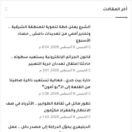
ع
م
أخر المقالات
ا
و
د
ا
ل
ط
الشرع يعلن خطة تنموية للمنطقة الشرقية ..
ق
ن
وتحذير أممي من تهديدات داعش _ حصاد
م
ي
ة
الأسبوع
ن
ا
الخميس, 6 أغسطس 2026, 8:24 م
م
ل
ن
قانون الجرائم الإلكترونية يستعيد سطوته ..
د
ر
حادثتا اعتقال تهددان حرية التعبير
و
ف
الخميس, 6 أغسطس 2026, 3:01 م
ر
ع
ي
ا
حارة بيت جدي.. فعالية تستعيد ذاكرة صافيتا
ا
ل
من القلعة إلى الـ”بو آمون”
ل
أ
الخميس, 6 أغسطس 2026, 2:38 م
س
س
ل
ع
تطور هائل في ثقافة الطوابير .. الأثرياء في صف
و
ا
الانتظار والفقراء مكرّمون
ف
ر
الخميس, 6 أغسطس 2026, 1:43 م
ا
ك
الديليفري يحوّل الدراجة إلى مصدر دخل .. عمل