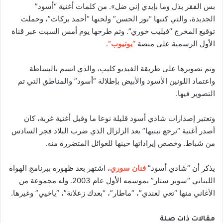
بس الفقر بذل وما بإيدي إني ضل». من كلمات أغنية “أسود”
الجديدة، والتي كتبها “نور الحسن” ولحنها “أحمد بركات”، وحملت
توقيع المخرج “فيليب خوري”. وتم طرحها يوم أمس السبت عبر قناة
الأول الرسمية على منصة
“يوتيوب”
.
وتم تصويرها على طريقة الفيديو كليب، والذي اتسم بالبساطة
واعتماد اللونين الأسود والأبيض بإطلالة “أسود” والمناطق التي تم
التصوير فيها.
وتعتبر إصدارات شادي أسود قليلة نوعا ما وقبل أغنية غربة، كان
أصدر أغنية “نرجع نبنيها” بعد الزلزال الذي ضرب البلاد فجر السادس
من شباط. وخصص إيراداتها حينها للعوائل المتضررة منه.
يذكر أن “شادي أسود”
فنان سوري
، اشتهر بعد ظهوره ببرنامج الهواة
اللبناني “سوبر ستار” بموسمه الأول عام 2003. وله مجموعة من
الأغاني منها “تعي لعندي”، “ماطار”، “بعدك زعلانة”، “ياخيي” وغيرها.
مقالات ذات صلة