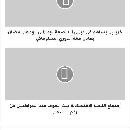
ي
ن
ي
س
ا
ه
خريبين يساهم في ديربي العاصمة الإماراتي.. وعمار رمضان
م
يعادل قمة الدوري السلوفاكي
ف
ي
ا
د
ج
ي
ت
ر
م
ب
ا
ي
ع
ا
ا
ل
ل
ع
ل
ا
ج
اجتماع اللجنة الاقتصادية يبث الخوف عند المواطنين من
ص
ن
رفع الأسعار
م
ة
ة
ا
ا