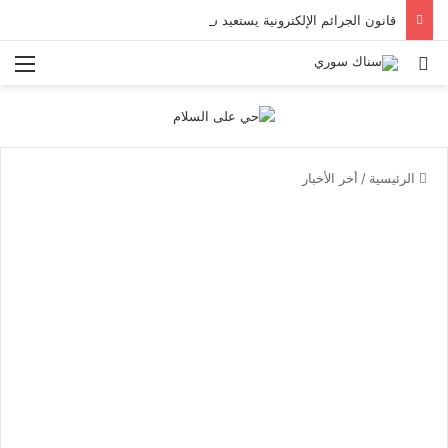
قانون الجرائم الإلكترونية يستعيد سطوته .. حادثتا اعتقال تهددان حرية التعبير
بحث عن
الق
الرئيسية
/
أخر الأخبار