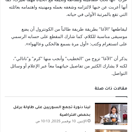
أنها أعربت عن حبها لالتزامه وشغفه بعمله ومهنيته واهتمامه بعائلته
التي تقع بالمرتبة الأولى في حياته.
ليقاطعها “الآغا” بطريقة طريفة طالباً من الكونترول أن يضع
موسيقى مناسبة للكلام، كما شارك المقطع على حسابه الرسمي
على انستغرام وكتب: «أول مرة بسمع هالحكي وعالهواء».
يذكر أن “الآغا” تزوج من “الخطيب” وأنجب منها “كرم” و”ناتالي”،
لكنه لا يشارك الكثير من تفاصيل حياتهما معاً عبر الإعلام أو وسائل
التواصل.
مقالات ذات صلة
لينا دنورة تجمع السوريين على طاولة برغل
بحمص افتراضية
الإثنين, 10 نوفمبر 2025, 10:13 ص