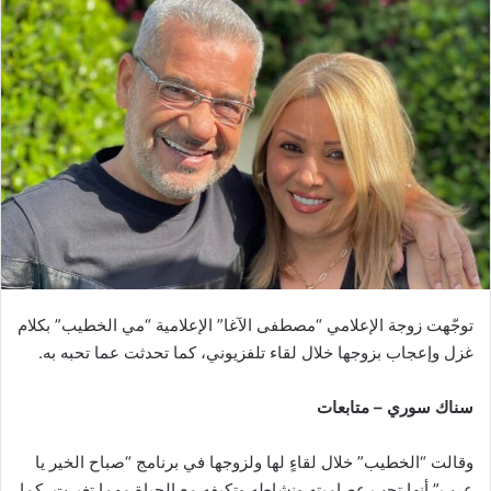
توجّهت زوجة الإعلامي “مصطفى الآغا” الإعلامية “مي الخطيب” بكلام
غزل وإعجاب بزوجها خلال لقاء تلفزيوني، كما تحدثت عما تحبه به.
سناك سوري – متابعات
وقالت “الخطيب” خلال لقاءٍ لها ولزوجها في برنامج “صباح الخير يا
عرب” أنها تحب عصاميته ونشاطه وتكيفه مع الحياة مهما تغيرت، كما