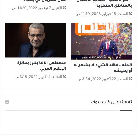
“أنتو بالقلب” لصالح الأطفال
خلال مهرجان في بغداد
ا
بالمناطق المنكوبة
الإثنين, 7 نوفمبر 2022, 11:29 ص
و
السبت, 18 فبراير 2023, 11:10 ص
ا
س
ت
ع
ط
ا
ف
ا
مصطفى الآغا يفوز بجائزة
الحلم.. فاقد الشيء لا يشعر به
الإعلام المرئي
ل
أو يعيشه
د
الثلاثاء, 4 أكتوبر 2022, 3:18 م
السبت, 22 أكتوبر 2022, 3:34 م
ع
م
تابعنا على فيسبوك