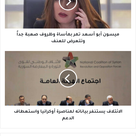
ن
أ
ب
و
أ
س
ميسون أبو أسعد تمر بمأساة وظروف صعبة جداً
ع
وتتعرض للعنف
د
ت
ا
م
ل
ر
ا
ب
ئ
م
ت
أ
ل
س
ا
ا
ف
ة
ي
و
س
الائتلاف يستنفر بياناته لمناصرة أوكرانيا واستعطاف
ظ
ت
الدعم
ر
ن
و
ف