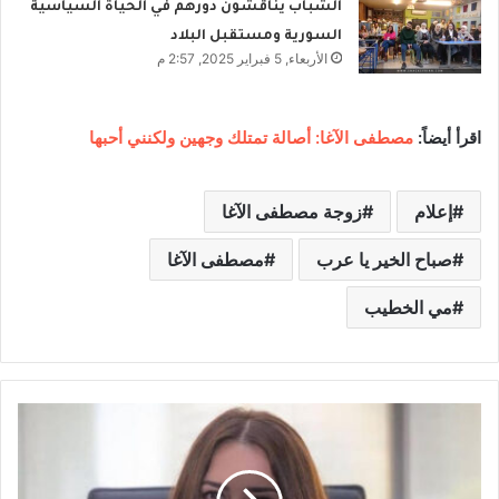
الشباب يناقشون دورهم في الحياة السياسية
السورية ومستقبل البلاد
الأربعاء, 5 فبراير 2025, 2:57 م
اقرأ أيضاً:
مصطفى الآغا: أصالة تمتلك وجهين ولكنني أحبها
إعلام
زوجة مصطفى الآغا
صباح الخير يا عرب
مصطفى الآغا
مي الخطيب
م
ي
س
و